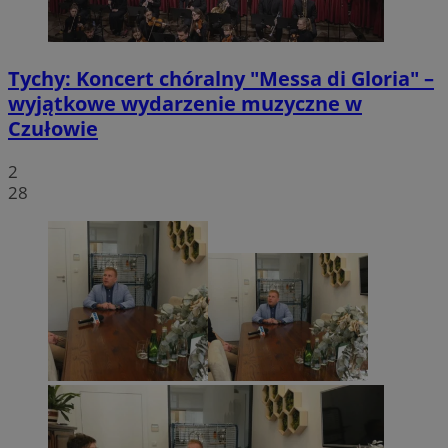
Tychy: Koncert chóralny "Messa di Gloria" –
wyjątkowe wydarzenie muzyczne w
Czułowie
2
28