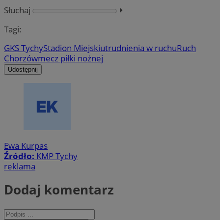
Słuchaj
⏵︎
Tagi:
GKS Tychy
Stadion Miejski
utrudnienia w ruchu
Ruch
Chorzów
mecz piłki nożnej
Udostępnij
Ewa Kurpas
Źródło:
KMP Tychy
reklama
Dodaj komentarz