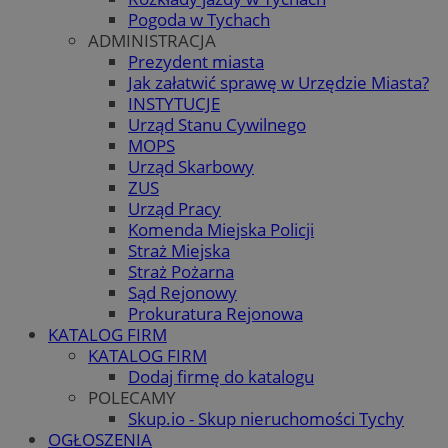
Pogoda w Tychach
ADMINISTRACJA
Prezydent miasta
Jak załatwić sprawę w Urzędzie Miasta?
INSTYTUCJE
Urząd Stanu Cywilnego
MOPS
Urząd Skarbowy
ZUS
Urząd Pracy
Komenda Miejska Policji
Straż Miejska
Straż Pożarna
Sąd Rejonowy
Prokuratura Rejonowa
KATALOG FIRM
KATALOG FIRM
Dodaj firmę do katalogu
POLECAMY
Skup.io - Skup nieruchomości Tychy
OGŁOSZENIA