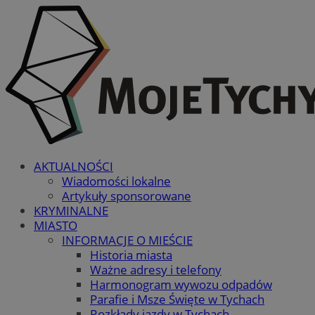
AKTUALNOŚCI
Wiadomości lokalne
Artykuły sponsorowane
KRYMINALNE
MIASTO
INFORMACJE O MIEŚCIE
Historia miasta
Ważne adresy i telefony
Harmonogram wywozu odpadów
Parafie i Msze Święte w Tychach
Rozkłady jazdy w Tychach