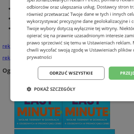
odbiorców oraz ulepszania usług.
Dostawcy stron tr
Części samochodowe do -70%!
również przetwarzać Twoje dane w tych i innych cel
Tworzenie stron www - Tychy
wykorzystywać precyzyjne dane geolokalizacyjne i c
Znajdź pracę - codziennie nowe
Twoje wybory dotyczą wyłącznie tej witryny. Niekt
ogłoszenia
opierać się na prawnie uzasadnionym interesie zami
prawo sprzeciwić się temu w
Ustawieniach reklam
.
reklama
chwili wycofać swoją zgodę w
Ustawieniach plików 
prywatności
reklama
Ogłoszenia
ODRZUĆ WSZYSTKIE
PRZEJ
POKAŻ SZCZEGÓŁY
Niezbędne
Wydajność
Targetowani
Niesklasyfikowane