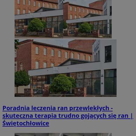
.x.com
VISITOR_PRIVACY_METADATA
5 miesięcy 4
YouTube
Googl
tygodnie
.youtube.com
Poradnia leczenia ran przewlekłych -
skuteczna terapia trudno gojących się ran |
Świętochłowice
CookieScriptConsent
4 tygodnie 2 dn
CookieScript
mojetychy.pl