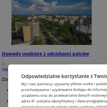
Dowody osobiste z odciskami palców
2
reklama
Odpowiedzialne korzystanie z Twoi
Zobacz również
My i nasi partnerzy używamy plików cookie i podob
Wiadomości kryminalne w Tychach
przechowywania i uzyskiwania dostępu do informac
urządzeniu oraz do przetwarzania danych osobowych
Wiadomości lokalne
adres IP, unikalne identyfikatory i dane przeglądani
spersonalizowanych reklam i treści, pomiaru reklam i