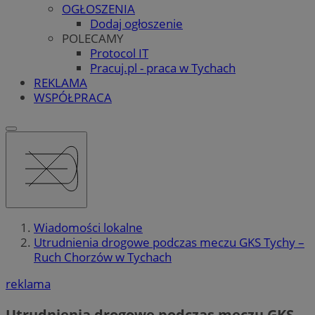
OGŁOSZENIA
Dodaj ogłoszenie
POLECAMY
Protocol IT
Pracuj.pl - praca w Tychach
REKLAMA
WSPÓŁPRACA
Wiadomości lokalne
Utrudnienia drogowe podczas meczu GKS Tychy –
Ruch Chorzów w Tychach
reklama
Utrudnienia drogowe podczas meczu GKS