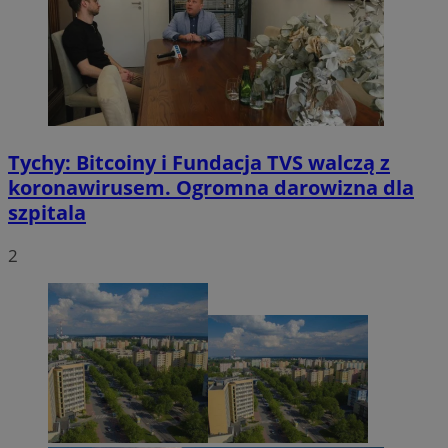
Tychy: Bitcoiny i Fundacja TVS walczą z
koronawirusem. Ogromna darowizna dla
szpitala
2