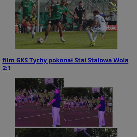
film
GKS Tychy pokonał Stal Stalowa Wola
2:1