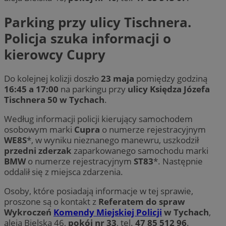
Parking przy ulicy Tischnera.
Policja szuka informacji o
kierowcy Cupry
Do kolejnej kolizji doszło
23 maja
pomiędzy godziną
16:45 a 17:00
na parkingu przy
ulicy Księdza Józefa
Tischnera 50 w Tychach
.
Według informacji policji kierujący samochodem
osobowym marki
Cupra
o numerze rejestracyjnym
WE8S
*, w wyniku nieznanego manewru, uszkodził
przedni zderzak
zaparkowanego samochodu marki
BMW
o numerze rejestracyjnym
ST83
*. Następnie
oddalił się z miejsca zdarzenia.
Osoby, które posiadają informacje w tej sprawie,
proszone są o kontakt z
Referatem do spraw
Wykroczeń
Komendy Miejskiej Policji
w Tychach
,
aleja Bielska 46,
pokój nr 33
, tel.
47 85 512 96
.