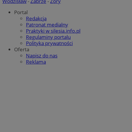
Wodzisław
-
Zabrze
-
Żory
Portal
Redakcja
Patronat medialny
Praktyki w silesia.info.pl
Regulaminy portalu
Polityka prywatności
Oferta
Napisz do nas
Reklama