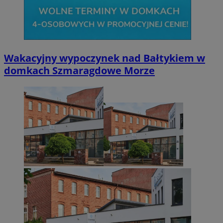
Googl
Wakacyjny wypoczynek nad Bałtykiem w
VISITOR_PRIVACY_METADATA
5 miesięcy 4
YouTube
domkach Szmaragdowe Morze
tygodnie
.youtube.com
Provider
/
Nazwa
Provider
/
Okres
Domena