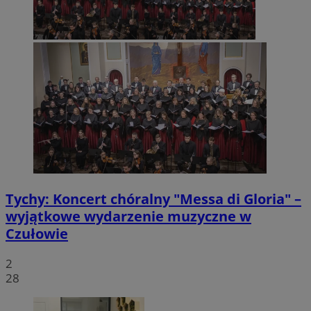
Tychy: Koncert chóralny "Messa di Gloria" –
wyjątkowe wydarzenie muzyczne w
Czułowie
2
28