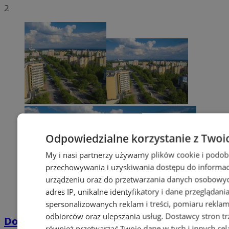
2
Odpowiedzialne korzystanie z Twoi
My i nasi partnerzy używamy plików cookie i podob
przechowywania i uzyskiwania dostępu do informac
urządzeniu oraz do przetwarzania danych osobowych
adres IP, unikalne identyfikatory i dane przeglądani
spersonalizowanych reklam i treści, pomiaru reklam i
odbiorców oraz ulepszania usług.
Dostawcy stron tr
Dowody osobiste z odciskami palców
również przetwarzać Twoje dane w tych i innych cel