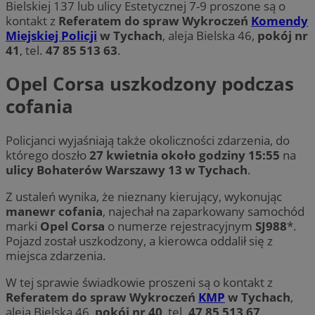
Bielskiej 137 lub ulicy Estetycznej 7-9 proszone są o
kontakt z
Referatem do spraw Wykroczeń
Komendy
Miejskiej Policji
w Tychach
, aleja Bielska 46,
pokój nr
41
, tel.
47 85 513 63
.
Opel Corsa uszkodzony podczas
cofania
Policjanci wyjaśniają także okoliczności zdarzenia, do
którego doszło
27 kwietnia około godziny 15:55
na
ulicy Bohaterów Warszawy 13 w Tychach
.
Z ustaleń wynika, że nieznany kierujący, wykonując
manewr cofania
, najechał na zaparkowany samochód
marki
Opel Corsa
o numerze rejestracyjnym
SJ988
*.
Pojazd został uszkodzony, a kierowca oddalił się z
miejsca zdarzenia.
W tej sprawie świadkowie proszeni są o kontakt z
Referatem do spraw Wykroczeń
KMP
w Tychach
,
aleja Bielska 46,
pokój nr 40
, tel.
47 85 513 67
.