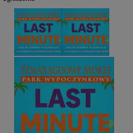
Niezbędne
Wydajność
Targetowanie
Funkcjonalno
Niezbędne pliki cookie umożliwiają korzystanie z podstawowych fun
takich jak logowanie użytkownika i zarządzanie kontem. Bez niezb
można prawidłowo korzystać ze strony internetowej.
Provider
/
Okres
Nazwa
Domena
przechowywani
SessID
mojetychy.pl
1 rok
QeSessID
mojetychy.pl
1 rok
MvSessID
mojetychy.pl
1 rok
CookieScriptConsent
4 tygodnie 2 dn
CookieScript
mojetychy.pl