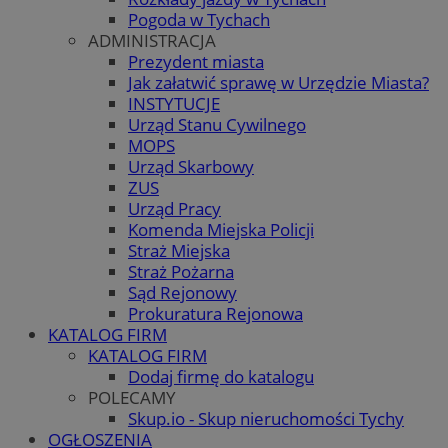
Pogoda w Tychach
ADMINISTRACJA
Prezydent miasta
Jak załatwić sprawę w Urzędzie Miasta?
INSTYTUCJE
Urząd Stanu Cywilnego
MOPS
Urząd Skarbowy
ZUS
Urząd Pracy
Komenda Miejska Policji
Straż Miejska
Straż Pożarna
Sąd Rejonowy
Prokuratura Rejonowa
KATALOG FIRM
KATALOG FIRM
Dodaj firmę do katalogu
POLECAMY
Skup.io - Skup nieruchomości Tychy
OGŁOSZENIA