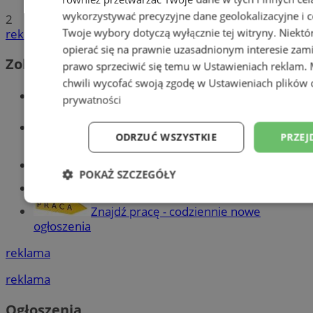
wykorzystywać precyzyjne dane geolokalizacyjne i c
2
Twoje wybory dotyczą wyłącznie tej witryny. Niekt
reklama
opierać się na prawnie uzasadnionym interesie zami
Zobacz również
prawo sprzeciwić się temu w
Ustawieniach reklam
.
chwili wycofać swoją zgodę w
Ustawieniach plików 
Wiadomości kryminalne w Tychach
prywatności
Wiadomości lokalne
ODRZUĆ WSZYSTKIE
PRZEJ
Części samochodowe do -70%!
POKAŻ SZCZEGÓŁY
Tworzenie stron www - Tychy
Niezbędne
Wydajność
Targetowani
Znajdź pracę - codziennie nowe
ogłoszenia
reklama
Niesklasyfikowane
reklama
Ogłoszenia