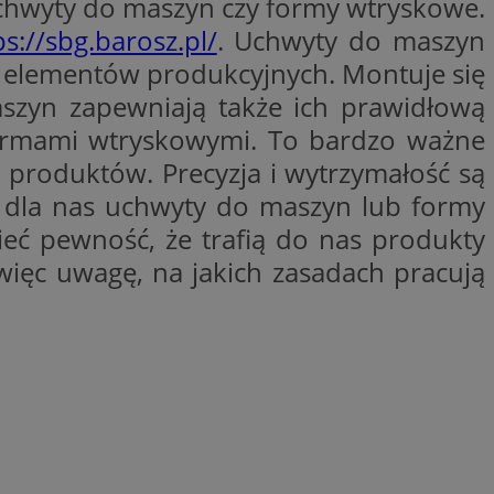
uchwyty do maszyn czy formy wtryskowe.
ps://sbg.barosz.pl/
. Uchwyty do maszyn
h elementów produkcyjnych. Montuje się
waniem Microsoft
owywania informacji
e, aby śledzić
ów stron w jedną
szyn zapewniają także ich prawidłową
 z YouTube
ślić, czy
godnie
tarej wersji
 formami wtryskowymi. To bardzo ważne
rmacji o tym, jak
j, na przykład jakie
produktów. Precyzja i wytrzymałość są
mości o błędach są
 którego używamy do
e te mogą być
j do wewnętrznej
 dla nas uchwyty do maszyn lub formy
netowej i
ć pewność, że trafią do nas produkty
be w celu śledzenia
OpenX dla
 więc uwagę, na jakich zasadach pracują
ne określone
ia skuteczności, a
rzez firmę
k cookie
kownika. Można to
enia w różnych
firmy Microsoft.
ę w wielu różnych
ie użytkowników.
ętrznej przez
rzez firmę
kownika. Można to
 do śledzenia i
firmy Microsoft.
t interakcji
ę w wielu różnych
 internetowej w
ie użytkowników.
tóry zapewnia
waniem Microsoft