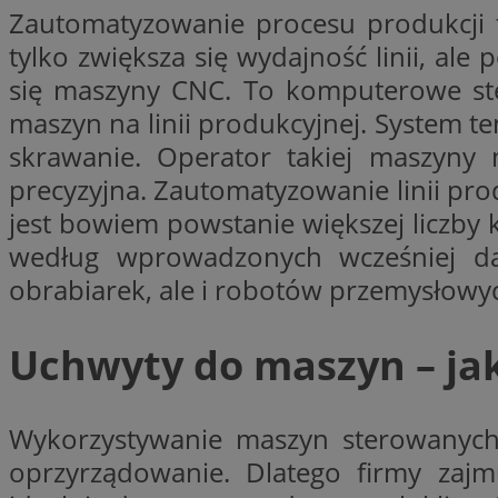
Zautomatyzowanie procesu produkcji 
SessID
tylko zwiększa się wydajność linii, al
QeSessID
się maszyny CNC. To komputerowe ste
MvSessID
maszyn na linii produkcyjnej. System 
__cf_bm
skrawanie. Operator takiej maszyny 
precyzyjna. Zautomatyzowanie linii pr
VISITOR_PRIVACY_
jest bowiem powstanie większej liczby
według wprowadzonych wcześniej dan
obrabiarek, ale i robotów przemysłowy
CookieScriptConse
Uchwyty do maszyn – ja
__cf_bm
Wykorzystywanie maszyn sterowanych 
oprzyrządowanie. Dlatego firmy zaj
Nazwa