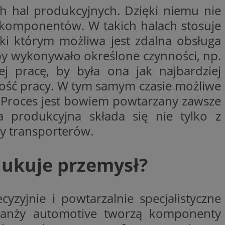
 hal produkcyjnych. Dzięki niemu nie
ator sesji.
ch komponentów. W takich halach stosuje
ator sesji.
i którym możliwa jest zdalna obsługa
ator sesji.
by wykonywało określone czynności, np.
 ludzi i botów. Jest
j, ponieważ
j pracę, by była ona jak najbardziej
tów na temat
j.
ność pracy. W tym samym czasie możliwe
zechowywania zgody
 ich interakcji z
. Proces jest bowiem powtarzany zawsze
zgody
ustawienia
 produkcyjna składa się nie tylko z
ferencje zostaną
y transporterów.
usługę Cookie-
rencji dotyczących
est to konieczne,
dukuje przemysł?
działał poprawnie.
 ludzi i botów. Jest
j, ponieważ
tów na temat
yjnie i powtarzalnie specjalistyczne
j.
branży automotive tworzą komponenty
ywania
Opis