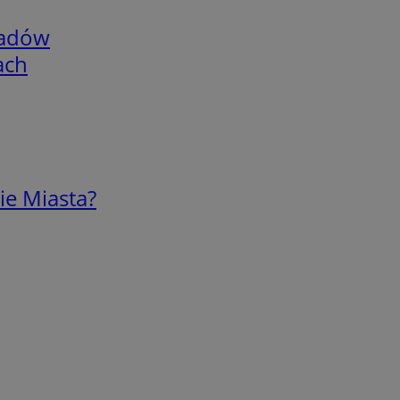
adów
ach
ie Miasta?