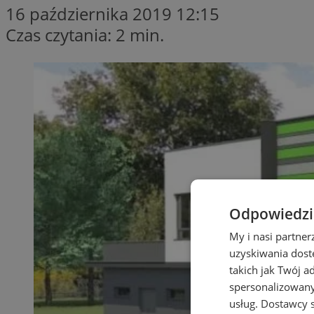
16 października 2019 12:15
Czas czytania: 2 min.
Odpowiedzia
My i nasi partne
uzyskiwania dost
takich jak Twój a
spersonalizowanyc
usług.
Dostawcy s