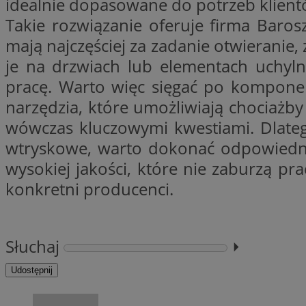
idealnie dopasowane do potrzeb klient
Nazwa
openstat_gid
Takie rozwiązanie oferuje firma Baros
Nazwa
ustat_age3nve3hm
mają najczęściej za zadanie otwierani
_clsk
VISITOR_INFO1_LIV
ustat_jn29ek10jrjhX
je na drzwiach lub elementach uchyl
__Secure-YNID
pracę. Warto więc sięgać po komponen
ustat_gid
openstat_8svbs0xb
narzędzia, które umożliwiają chociaż
MR
wówczas kluczowymi kwestiami. Dlate
wtryskowe, warto dokonać odpowiedni
YSC
OAID
wysokiej jakości, które nie zaburzą pr
MUID
konkretni producenci.
FCCDCF
MUID
Słuchaj
⏵︎
__gpi
Udostępnij
SRM_B
_clsk