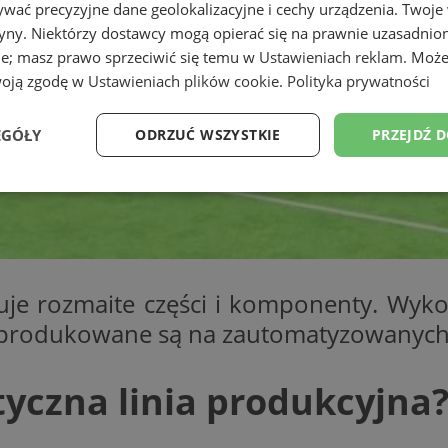
wać precyzyjne dane geolokalizacyjne i cechy urządzenia. Twoje
tryny. Niektórzy dostawcy mogą opierać się na prawnie uzasadnio
ie; masz prawo sprzeciwić się temu w
Ustawieniach reklam
. Może
woją zgodę w
Ustawieniach plików cookie
.
Polityka prywatności
EGÓŁY
ODRZUĆ WSZYSTKIE
PRZEJDŹ 
Wydajność
Targetowanie
Funkcjonalność
Ni
je rozmaite części i komponenty. Wyko
y produkowane są na zautomatyzowanych 
ezbędne
Wydajność
Targetowanie
Funkcjonalność
Niesklasyfikow
ie umożliwiają korzystanie z podstawowych funkcji strony internetowej, takich jak log
yczna linia produkcyjna
Bez niezbędnych plików cookie nie można prawidłowo korzystać ze strony internetowe
Provider
/
Okres
Opis
Domena
przechowywania