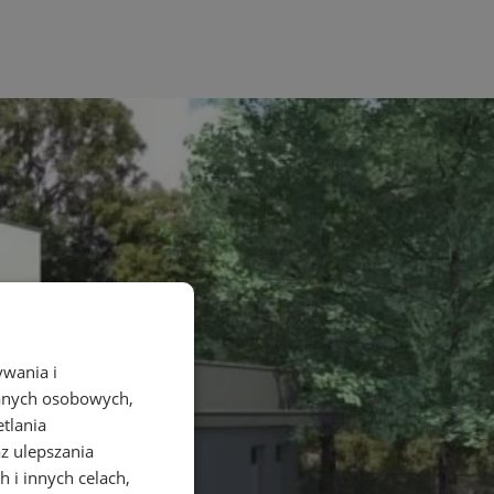
ywania i
danych osobowych,
etlania
az ulepszania
 i innych celach,