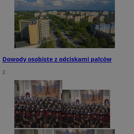
Dowody osobiste z odciskami palców
2