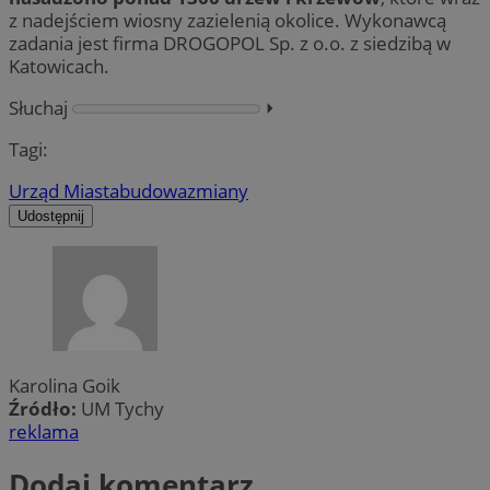
z nadejściem wiosny zazielenią okolice. Wykonawcą
zadania jest firma DROGOPOL Sp. z o.o. z siedzibą w
Katowicach.
Słuchaj
⏵︎
Tagi:
Urząd Miasta
budowa
zmiany
Udostępnij
Karolina Goik
Źródło:
UM Tychy
reklama
Dodaj komentarz