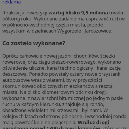
reklama
Realizacja inwestycji
wartej blisko 9,5 miliona
trwała
półtorej roku. Wykonane zadanie ma usprawnić ruch w
w północno-wschodniej części miasta, przede
wszystkim w dzielnicach Wygorzele i Jaroszowice.
Co zostało wykonane?
Oprócz całkowicie nowej jezdni, chodników, ścieżki
rowerowej oraz ciągu pieszo-rowerowego, wykonano
oświetlenie uliczne, kanał technologiczny i kanalizację
deszczową. Ponadto powstały cztery nowe przystanki
autobusowe wraz z wiatami, by w przyszłości
skomunikować okolicznych mieszkańców z resztą
miasta. Na blisko kilometrowym odcinku drogi,
wykonanej z nawierzchni bitumicznej po jednym pasie
ruchu w każdym kierunku, znajduje się rondo,
obsadzone wieloletnimi krzewami i bylinami. W
kolejnych latach od strony północnej i wschodniej ronda
mają powstać kolejne połączenia.
Wzdłuż drogi
nasadzono ponad 1300 drzew i krzewów
, które wraz