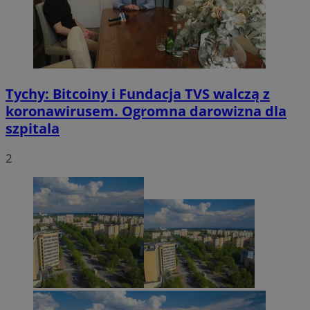
Tychy: Bitcoiny i Fundacja TVS walczą z
koronawirusem. Ogromna darowizna dla
szpitala
2