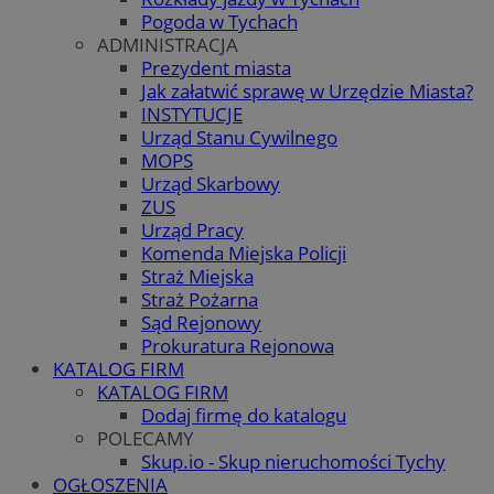
Pogoda w Tychach
ADMINISTRACJA
Prezydent miasta
Jak załatwić sprawę w Urzędzie Miasta?
INSTYTUCJE
Urząd Stanu Cywilnego
MOPS
Urząd Skarbowy
ZUS
Urząd Pracy
Komenda Miejska Policji
Straż Miejska
Straż Pożarna
Sąd Rejonowy
Prokuratura Rejonowa
KATALOG FIRM
KATALOG FIRM
Dodaj firmę do katalogu
POLECAMY
Skup.io - Skup nieruchomości Tychy
OGŁOSZENIA