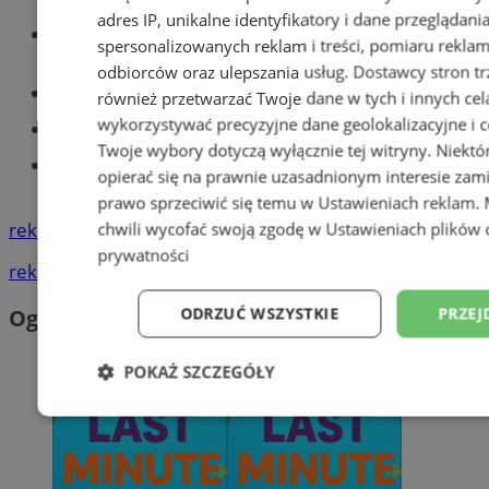
adres IP, unikalne identyfikatory i dane przeglądani
Wiadomości lokalne
spersonalizowanych reklam i treści, pomiaru reklam i
odbiorców oraz ulepszania usług.
Dostawcy stron tr
Części samochodowe do -70%!
również przetwarzać Twoje dane w tych i innych cel
wykorzystywać precyzyjne dane geolokalizacyjne i c
Tworzenie stron www - Tychy
Twoje wybory dotyczą wyłącznie tej witryny. Niekt
Znajdź pracę - codziennie nowe
opierać się na prawnie uzasadnionym interesie zami
ogłoszenia
prawo sprzeciwić się temu w
Ustawieniach reklam
.
reklama
chwili wycofać swoją zgodę w
Ustawieniach plików 
prywatności
reklama
ODRZUĆ WSZYSTKIE
PRZEJ
Ogłoszenia
POKAŻ SZCZEGÓŁY
Niezbędne
Wydajność
Targetowani