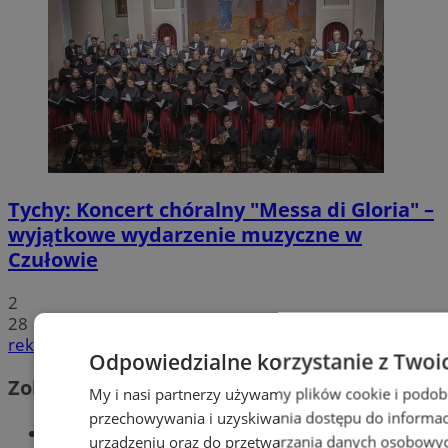
Tychy: Koncert chóralny "Messa di Gloria" –
wyjątkowe wydarzenie muzyczne w
Czułowie
2
28
reklama
Odpowiedzialne korzystanie z Twoi
Zobacz również
My i nasi partnerzy używamy plików cookie i podob
przechowywania i uzyskiwania dostępu do informac
Wiadomości kryminalne w Tychach
urządzeniu oraz do przetwarzania danych osobowych