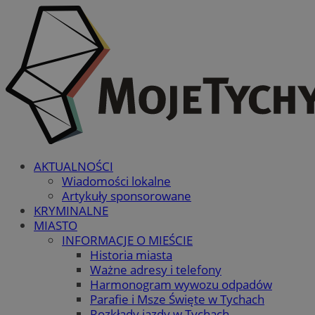
AKTUALNOŚCI
Wiadomości lokalne
Artykuły sponsorowane
KRYMINALNE
MIASTO
INFORMACJE O MIEŚCIE
Historia miasta
Ważne adresy i telefony
Harmonogram wywozu odpadów
Parafie i Msze Święte w Tychach
Rozkłady jazdy w Tychach