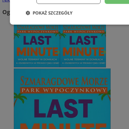
Ogłoszenia
POKAŻ SZCZEGÓŁY
Niezbędne
Wydajność
Targetowani
Niesklasyfikowane
Niezbędne
Wydajność
Targetowanie
Funkcjonalno
Niezbędne pliki cookie umożliwiają korzystanie z podstawowych fun
takich jak logowanie użytkownika i zarządzanie kontem. Bez niezb
można prawidłowo korzystać ze strony internetowej.
Provider
/
Okres
Nazwa
Domena
przechowywani