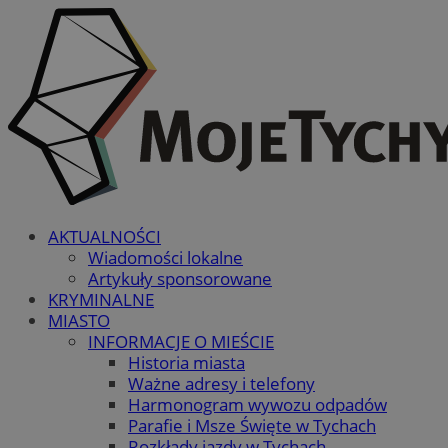
AKTUALNOŚCI
Wiadomości lokalne
Artykuły sponsorowane
KRYMINALNE
MIASTO
INFORMACJE O MIEŚCIE
Historia miasta
Ważne adresy i telefony
Harmonogram wywozu odpadów
Parafie i Msze Święte w Tychach
Rozkłady jazdy w Tychach