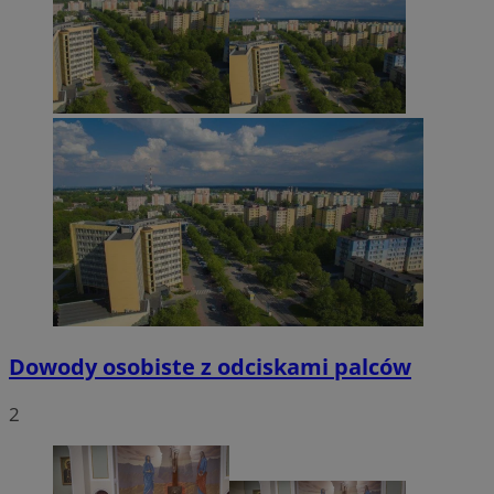
Dowody osobiste z odciskami palców
2