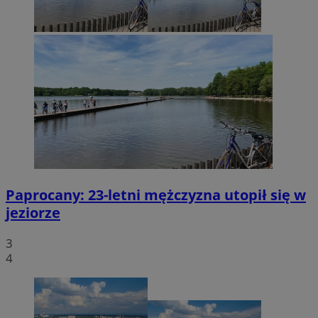
Paprocany: 23-letni mężczyzna utopił się w
jeziorze
3
4