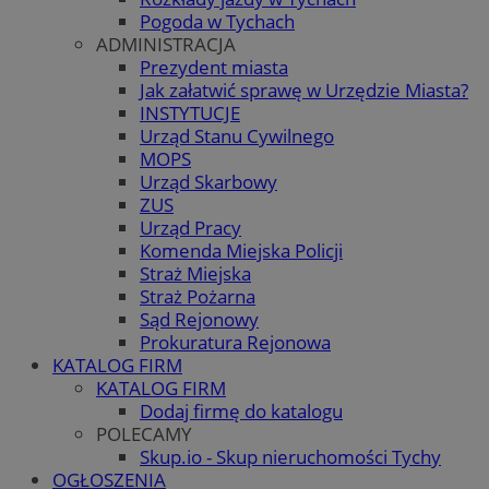
Pogoda w Tychach
ADMINISTRACJA
Prezydent miasta
Jak załatwić sprawę w Urzędzie Miasta?
INSTYTUCJE
Urząd Stanu Cywilnego
MOPS
Urząd Skarbowy
ZUS
Urząd Pracy
Komenda Miejska Policji
Straż Miejska
Straż Pożarna
Sąd Rejonowy
Prokuratura Rejonowa
KATALOG FIRM
KATALOG FIRM
Dodaj firmę do katalogu
POLECAMY
Skup.io - Skup nieruchomości Tychy
OGŁOSZENIA