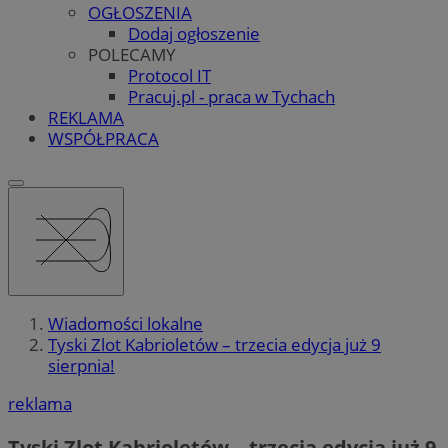
OGŁOSZENIA
Dodaj ogłoszenie
POLECAMY
Protocol IT
Pracuj.pl - praca w Tychach
REKLAMA
WSPÓŁPRACA
Wiadomości lokalne
Tyski Zlot Kabrioletów – trzecia edycja już 9
sierpnia!
reklama
Tyski Zlot Kabrioletów – trzecia edycja już 9