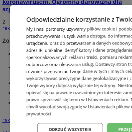
koronawirusem. Ogromna darowizna dla
szpitala
Odpowiedzialne korzystanie z Twoi
2
reklama
My i nasi partnerzy używamy plików cookie i podob
przechowywania i uzyskiwania dostępu do informac
Zobacz również
urządzeniu oraz do przetwarzania danych osobowych
adres IP, unikalne identyfikatory i dane przeglądani
Wiadomości kryminalne w Tychach
spersonalizowanych reklam i treści, pomiaru reklam i
odbiorców oraz ulepszania usług.
Dostawcy stron tr
Wiadomości lokalne
również przetwarzać Twoje dane w tych i innych cel
wykorzystywać precyzyjne dane geolokalizacyjne i c
Części samochodowe do -70%!
Twoje wybory dotyczą wyłącznie tej witryny. Niekt
opierać się na prawnie uzasadnionym interesie zami
Tworzenie stron www - Tychy
prawo sprzeciwić się temu w
Ustawieniach reklam
.
Znajdź pracę - codziennie nowe
chwili wycofać swoją zgodę w
Ustawieniach plików 
ogłoszenia
prywatności
reklama
ODRZUĆ WSZYSTKIE
PRZEJ
reklama