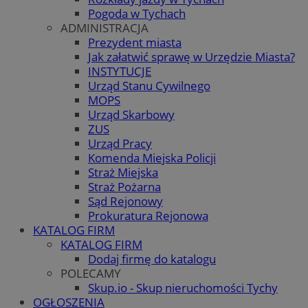
Pogoda w Tychach
ADMINISTRACJA
Prezydent miasta
Jak załatwić sprawę w Urzędzie Miasta?
INSTYTUCJE
Urząd Stanu Cywilnego
MOPS
Urząd Skarbowy
ZUS
Urząd Pracy
Komenda Miejska Policji
Straż Miejska
Straż Pożarna
Sąd Rejonowy
Prokuratura Rejonowa
KATALOG FIRM
KATALOG FIRM
Dodaj firmę do katalogu
POLECAMY
Skup.io - Skup nieruchomości Tychy
OGŁOSZENIA