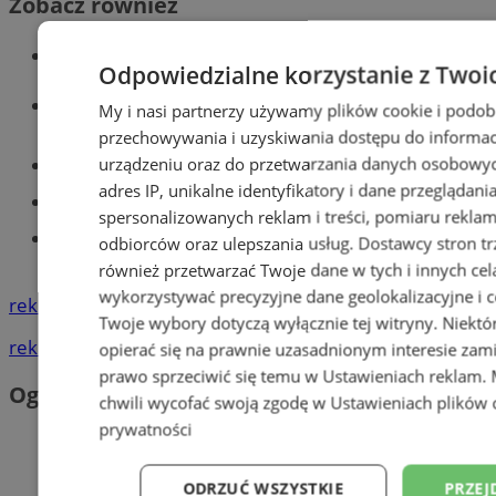
Zobacz również
Wiadomości kryminalne w Tychach
Odpowiedzialne korzystanie z Twoi
Wiadomości lokalne
My i nasi partnerzy używamy plików cookie i podob
przechowywania i uzyskiwania dostępu do informac
urządzeniu oraz do przetwarzania danych osobowych
Części samochodowe do -70%!
adres IP, unikalne identyfikatory i dane przeglądani
Tworzenie stron www - Tychy
spersonalizowanych reklam i treści, pomiaru reklam i
Znajdź pracę - codziennie nowe
odbiorców oraz ulepszania usług.
Dostawcy stron tr
ogłoszenia
również przetwarzać Twoje dane w tych i innych cel
wykorzystywać precyzyjne dane geolokalizacyjne i c
reklama
Twoje wybory dotyczą wyłącznie tej witryny. Niekt
reklama
opierać się na prawnie uzasadnionym interesie zami
prawo sprzeciwić się temu w
Ustawieniach reklam
.
Ogłoszenia
chwili wycofać swoją zgodę w
Ustawieniach plików 
prywatności
ODRZUĆ WSZYSTKIE
PRZEJ