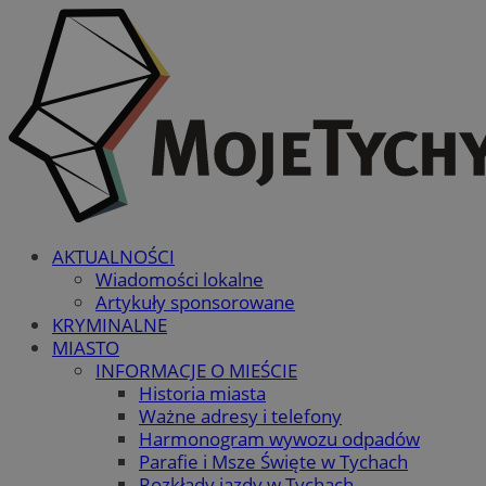
AKTUALNOŚCI
Wiadomości lokalne
Artykuły sponsorowane
KRYMINALNE
MIASTO
INFORMACJE O MIEŚCIE
Historia miasta
Ważne adresy i telefony
Harmonogram wywozu odpadów
Parafie i Msze Święte w Tychach
Rozkłady jazdy w Tychach