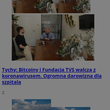
Tychy: Bitcoiny i Fundacja TVS walczą z
koronawirusem. Ogromna darowizna dla
szpitala
2