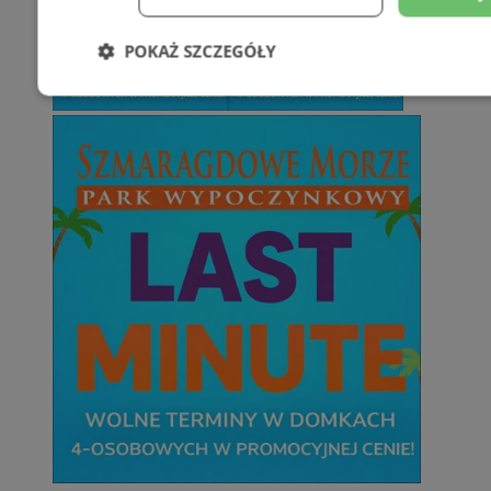
POKAŻ SZCZEGÓŁY
Niezbędne
Wydajność
Targetowani
Niesklasyfikowane
Niezbędne
Wydajność
Targetowanie
Funkcjonalno
Niezbędne pliki cookie umożliwiają korzystanie z podstawowych fun
takich jak logowanie użytkownika i zarządzanie kontem. Bez niezb
można prawidłowo korzystać ze strony internetowej.
Provider
/
Okres
Nazwa
Domena
przechowywani