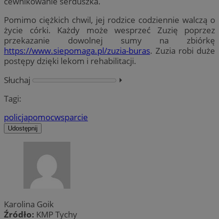
cewnikowanie serduszka.
Pomimo ciężkich chwil, jej rodzice codziennie walczą o
życie córki. Każdy może wesprzeć Zuzię poprzez
przekazanie dowolnej sumy na zbiórkę
https://www.siepomaga.pl/zuzia-buras
. Zuzia robi duże
postępy dzięki lekom i rehabilitacji.
Słuchaj
⏵︎
Tagi:
policja
pomoc
wsparcie
Udostępnij
Karolina Goik
Źródło:
KMP Tychy