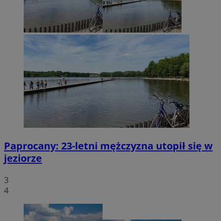
Paprocany: 23-letni mężczyzna utopił się w
jeziorze
3
4