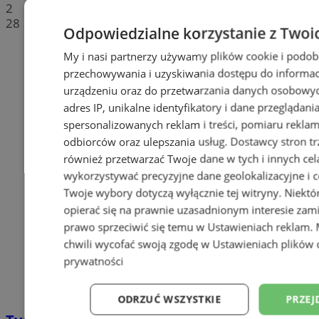
2
28
Odpowiedzialne korzystanie z Twoi
My i nasi partnerzy używamy plików cookie i podob
przechowywania i uzyskiwania dostępu do informac
urządzeniu oraz do przetwarzania danych osobowych
adres IP, unikalne identyfikatory i dane przeglądani
spersonalizowanych reklam i treści, pomiaru reklam i
odbiorców oraz ulepszania usług.
Dostawcy stron tr
również przetwarzać Twoje dane w tych i innych cel
wykorzystywać precyzyjne dane geolokalizacyjne i c
Twoje wybory dotyczą wyłącznie tej witryny. Niekt
opierać się na prawnie uzasadnionym interesie zami
prawo sprzeciwić się temu w
Ustawieniach reklam
.
chwili wycofać swoją zgodę w
Ustawieniach plików 
prywatności
ODRZUĆ WSZYSTKIE
PRZEJ