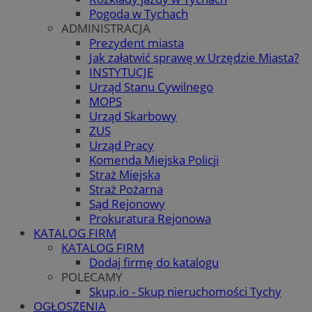
Pogoda w Tychach
ADMINISTRACJA
Prezydent miasta
Jak załatwić sprawę w Urzędzie Miasta?
INSTYTUCJE
Urząd Stanu Cywilnego
MOPS
Urząd Skarbowy
ZUS
Urząd Pracy
Komenda Miejska Policji
Straż Miejska
Straż Pożarna
Sąd Rejonowy
Prokuratura Rejonowa
KATALOG FIRM
KATALOG FIRM
Dodaj firmę do katalogu
POLECAMY
Skup.io - Skup nieruchomości Tychy
OGŁOSZENIA