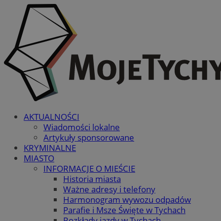
AKTUALNOŚCI
Wiadomości lokalne
Artykuły sponsorowane
KRYMINALNE
MIASTO
INFORMACJE O MIEŚCIE
Historia miasta
Ważne adresy i telefony
Harmonogram wywozu odpadów
Parafie i Msze Święte w Tychach
Rozkłady jazdy w Tychach