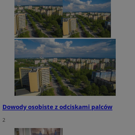
Dowody osobiste z odciskami palców
2