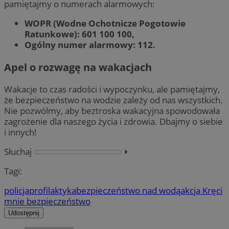
pamiętajmy o numerach alarmowych:
WOPR (Wodne Ochotnicze Pogotowie
Ratunkowe): 601 100 100,
Ogólny numer alarmowy: 112.
Apel o rozwagę na wakacjach
Wakacje to czas radości i wypoczynku, ale pamiętajmy,
że bezpieczeństwo na wodzie zależy od nas wszystkich.
Nie pozwólmy, aby beztroska wakacyjna spowodowała
zagrożenie dla naszego życia i zdrowia. Dbajmy o siebie
i innych!
Słuchaj
⏵︎
Tagi:
policja
profilaktyka
bezpieczeństwo nad wodą
akcja Kręci
mnie bezpieczeństwo
Udostępnij