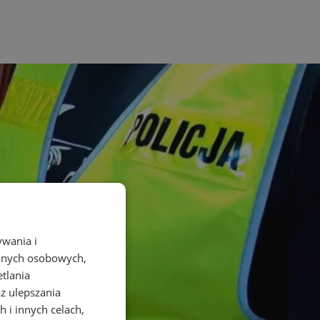
ywania i
danych osobowych,
etlania
az ulepszania
 i innych celach,