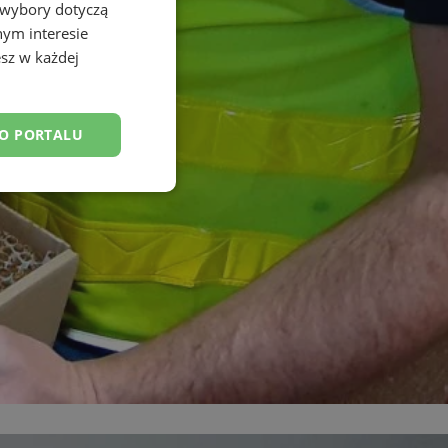
 wybory dotyczą
nym interesie
sz w każdej
DO PORTALU
esklasyfikowane
ane
owanie użytkownika i
j.