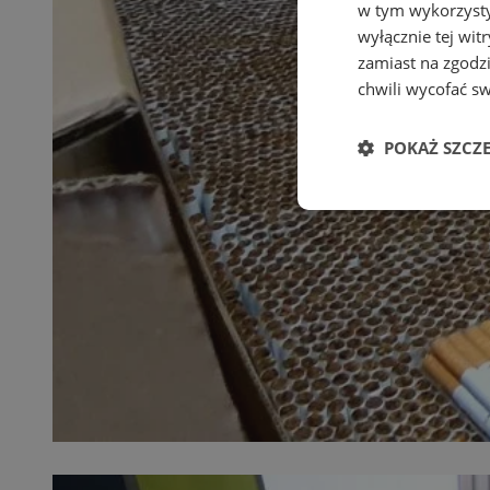
w tym wykorzysty
wyłącznie tej wi
zamiast na zgodz
chwili wycofać s
POKAŻ SZCZ
Niezbędne
Ni
Niezbędne pliki cook
zarządzanie kontem. 
Nazwa