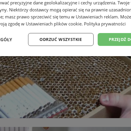
wać precyzyjne dane geolokalizacyjne i cechy urządzenia. Twoje
tryny. Niektórzy dostawcy mogą opierać się na prawnie uzasadnio
ie; masz prawo sprzeciwić się temu w
Ustawieniach reklam
. Może
woją zgodę w
Ustawieniach plików cookie
.
Polityka prywatności
EGÓŁY
ODRZUĆ WSZYSTKIE
PRZEJDŹ 
Wydajność
Targetowanie
Funkcjonalność
Ni
ezbędne
Wydajność
Targetowanie
Funkcjonalność
Niesklasyfikow
ie umożliwiają korzystanie z podstawowych funkcji strony internetowej, takich jak log
Bez niezbędnych plików cookie nie można prawidłowo korzystać ze strony internetowe
Provider
/
Okres
Opis
Domena
przechowywania