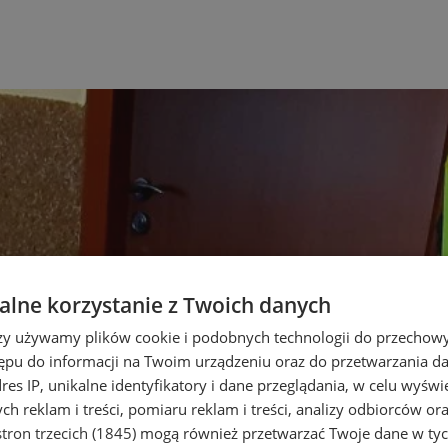
lne korzystanie z Twoich danych
rzy używamy plików cookie i podobnych technologii do przechow
ępu do informacji na Twoim urządzeniu oraz do przetwarzania 
dres IP, unikalne identyfikatory i dane przeglądania, w celu wyświ
h reklam i treści, pomiaru reklam i treści, analizy odbiorców or
tron trzecich (1845)
mogą również przetwarzać Twoje dane w tych