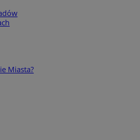
adów
ach
ie Miasta?