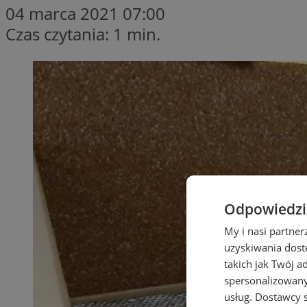
04 marca 2021 07:00
Czas czytania: 1 min.
Odpowiedzia
My i nasi partne
uzyskiwania dost
takich jak Twój a
spersonalizowanyc
usług.
Dostawcy s