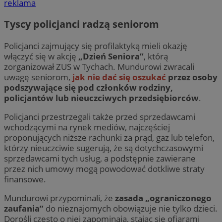
reklama
Tyscy policjanci radzą seniorom
Policjanci zajmujący się profilaktyką mieli okazję
włączyć się w akcję
„Dzień Seniora”
, którą
zorganizował ZUS w Tychach. Mundurowi zwracali
uwagę seniorom,
jak nie dać się oszukać
przez osoby
podszywające się pod członków rodziny,
policjantów lub nieuczciwych przedsiębiorców
.
Policjanci przestrzegali także przed sprzedawcami
wchodzącymi na rynek mediów, najczęściej
proponujących niższe rachunki za prąd, gaz lub telefon,
którzy nieuczciwie sugerują, że są dotychczasowymi
sprzedawcami tych usług, a podstępnie zawierane
przez nich umowy mogą powodować dotkliwe straty
finansowe.
Mundurowi przypominali, że
zasada „ograniczonego
zaufania”
do nieznajomych obowiązuje nie tylko dzieci.
Dorośli często o niej zapominają, stając się ofiarami