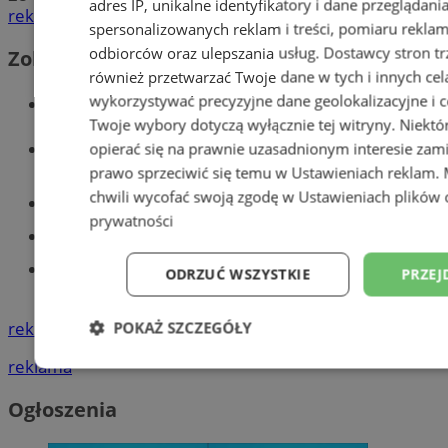
adres IP, unikalne identyfikatory i dane przeglądani
reklama
spersonalizowanych reklam i treści, pomiaru reklam i
odbiorców oraz ulepszania usług.
Dostawcy stron tr
Zobacz również
również przetwarzać Twoje dane w tych i innych cel
Wiadomości kryminalne w Tychach
wykorzystywać precyzyjne dane geolokalizacyjne i c
Twoje wybory dotyczą wyłącznie tej witryny. Niekt
Wiadomości lokalne
opierać się na prawnie uzasadnionym interesie zami
prawo sprzeciwić się temu w
Ustawieniach reklam
.
chwili wycofać swoją zgodę w
Ustawieniach plików 
Części samochodowe do -70%!
prywatności
Tworzenie stron www - Tychy
Znajdź pracę - codziennie nowe
ODRZUĆ WSZYSTKIE
PRZEJ
ogłoszenia
reklama
POKAŻ SZCZEGÓŁY
reklama
Niezbędne
Wydajność
Targetowani
Ogłoszenia