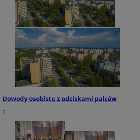
Dowody osobiste z odciskami palców
2