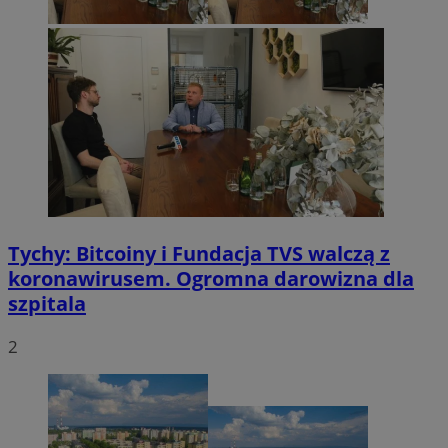
Tychy: Bitcoiny i Fundacja TVS walczą z
koronawirusem. Ogromna darowizna dla
szpitala
2