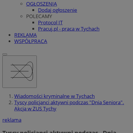
OGŁOSZENIA
Dodaj ogłoszenie
POLECAMY
Protocol IT
Pracuj.pl - praca w Tychach
REKLAMA
WSPÓŁPRACA
Wiadomości kryminalne w Tychach
Tyscy policjanci aktywni podczas "Dnia Seniora".
Akcja w ZUS Tychy
reklama
Tyscy policjanci aktywni podczas „Dnia