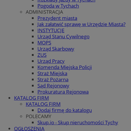
Pogoda w Tychach
ADMINISTRACJA
Prezydent miasta
Jak załatwić sprawę w Urzędzie Miasta?
INSTYTUCJE
Urząd Stanu Cywilnego
MOPS
Urząd Skarbowy
ZUS
Urząd Pracy
Komenda Miejska Policji
Straż Miejska
Straż Pożarna
Sąd Rejonowy
Prokuratura Rejonowa
KATALOG FIRM
KATALOG FIRM
Dodaj firmę do katalogu
POLECAMY
Skup.io - Skup nieruchomości Tychy
OGŁOSZENIA