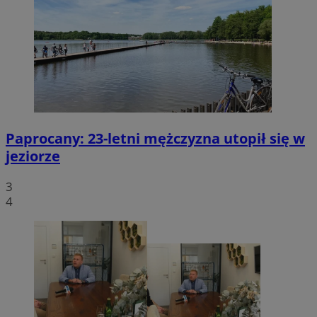
Paprocany: 23-letni mężczyzna utopił się w
jeziorze
3
4