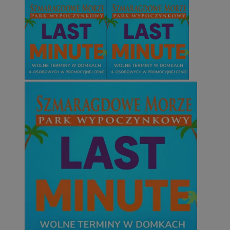
Niesklasyfikowane
Niezbędne
Wydajność
Targetowanie
Funkcjonalno
Niezbędne pliki cookie umożliwiają korzystanie z podstawowych fun
takich jak logowanie użytkownika i zarządzanie kontem. Bez niezb
można prawidłowo korzystać ze strony internetowej.
Provider
/
Okres
Nazwa
Domena
przechowywani
SessID
mojetychy.pl
1 rok
QeSessID
mojetychy.pl
1 rok
MvSessID
mojetychy.pl
1 rok