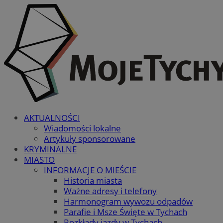
AKTUALNOŚCI
Wiadomości lokalne
Artykuły sponsorowane
KRYMINALNE
MIASTO
INFORMACJE O MIEŚCIE
Historia miasta
Ważne adresy i telefony
Harmonogram wywozu odpadów
Parafie i Msze Święte w Tychach
Rozkłady jazdy w Tychach