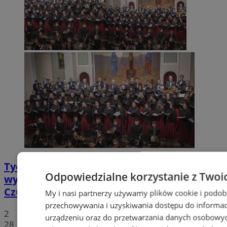
Tychy: Koncert chóralny "Messa di Gloria" –
Odpowiedzialne korzystanie z Twoi
wyjątkowe wydarzenie muzyczne w
Czułowie
My i nasi partnerzy używamy plików cookie i podob
przechowywania i uzyskiwania dostępu do informac
2
urządzeniu oraz do przetwarzania danych osobowych
28