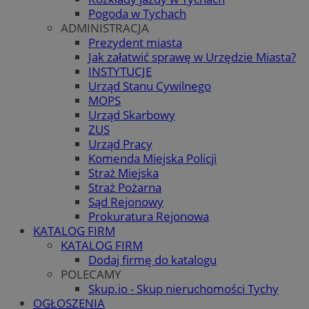
Pogoda w Tychach
ADMINISTRACJA
Prezydent miasta
Jak załatwić sprawę w Urzędzie Miasta?
INSTYTUCJE
Urząd Stanu Cywilnego
MOPS
Urząd Skarbowy
ZUS
Urząd Pracy
Komenda Miejska Policji
Straż Miejska
Straż Pożarna
Sąd Rejonowy
Prokuratura Rejonowa
KATALOG FIRM
KATALOG FIRM
Dodaj firmę do katalogu
POLECAMY
Skup.io - Skup nieruchomości Tychy
OGŁOSZENIA