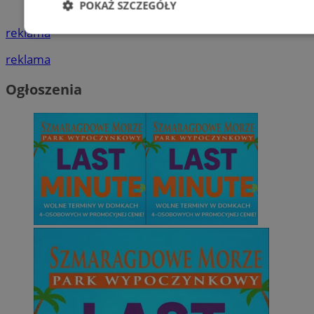
POKAŻ SZCZEGÓŁY
ogłoszenia
reklama
Niezbędne
Wydajność
Targetowani
reklama
Ogłoszenia
Niesklasyfikowane
Niezbędne
Wydajność
Targetowanie
Funkcjonalno
Niezbędne pliki cookie umożliwiają korzystanie z podstawowych fun
takich jak logowanie użytkownika i zarządzanie kontem. Bez niezb
można prawidłowo korzystać ze strony internetowej.
Provider
/
Okres
Nazwa
Domena
przechowywani
SessID
mojetychy.pl
1 rok