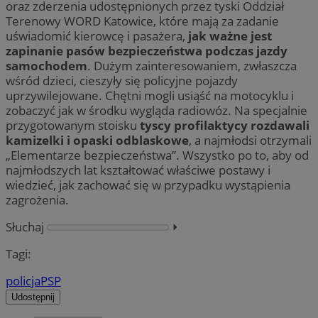
oraz zderzenia udostępnionych przez tyski Oddział
Terenowy WORD Katowice, które mają za zadanie
uświadomić kierowcę i pasażera,
jak ważne jest
zapinanie pasów bezpieczeństwa podczas jazdy
samochodem
. Dużym zainteresowaniem, zwłaszcza
wśród dzieci, cieszyły się policyjne pojazdy
uprzywilejowane. Chętni mogli usiąść na motocyklu i
zobaczyć jak w środku wygląda radiowóz. Na specjalnie
przygotowanym stoisku
tyscy profilaktycy rozdawali
kamizelki i opaski odblaskowe
, a najmłodsi otrzymali
„Elementarze bezpieczeństwa”. Wszystko po to, aby od
najmłodszych lat kształtować właściwe postawy i
wiedzieć, jak zachować się w przypadku wystąpienia
zagrożenia.
Słuchaj
⏵︎
Tagi:
policja
PSP
Udostępnij