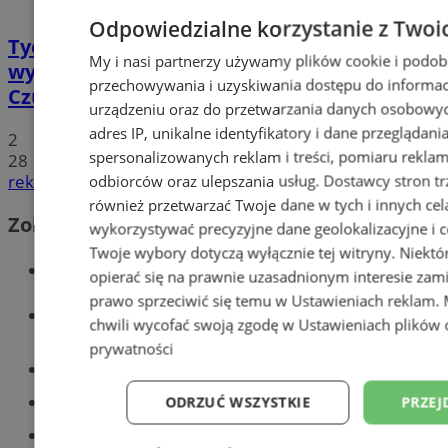
Odpowiedzialne korzystanie z Twoi
Tychy: Koncert chóralny "Messa di Gloria" –
My i nasi partnerzy używamy plików cookie i podob
wyjątkowe wydarzenie muzyczne w
przechowywania i uzyskiwania dostępu do informac
Czułowie
urządzeniu oraz do przetwarzania danych osobowych
adres IP, unikalne identyfikatory i dane przeglądani
2
spersonalizowanych reklam i treści, pomiaru reklam i
28
reklama
odbiorców oraz ulepszania usług.
Dostawcy stron tr
również przetwarzać Twoje dane w tych i innych cel
Zobacz również
wykorzystywać precyzyjne dane geolokalizacyjne i c
Twoje wybory dotyczą wyłącznie tej witryny. Niekt
Wiadomości kryminalne w Tychach
opierać się na prawnie uzasadnionym interesie zami
prawo sprzeciwić się temu w
Ustawieniach reklam
.
Wiadomości lokalne
chwili wycofać swoją zgodę w
Ustawieniach plików 
prywatności
Części samochodowe do -70%!
Tworzenie stron www - Tychy
ODRZUĆ WSZYSTKIE
PRZEJ
Znajdź pracę - codziennie nowe