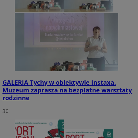
GALERIA
Tychy w obiektywie Instaxa.
Muzeum zaprasza na bezpłatne warsztaty
rodzinne
30