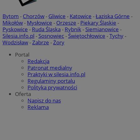
Bytom
-
Chorzów
-
Gliwice
-
Katowice
-
Łaziska Górne
-
Mikołów
-
Mysłowice
-
Orzesze
-
Piekary Śląskie
-
Pyskowice
-
Ruda Śląska
-
Rybnik
-
Siemianowice
-
Silesia.info.pl
-
Sosnowiec
-
Świętochłowice
-
Tychy
-
Wodzisław
-
Zabrze
-
Żory
Portal
Redakcja
Patronat medialny
Praktyki w silesia.info.pl
Regulaminy portalu
Polityka prywatności
Oferta
Napisz do nas
Reklama