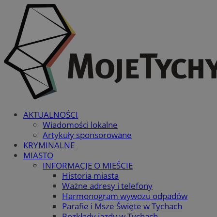
AKTUALNOŚCI
Wiadomości lokalne
Artykuły sponsorowane
KRYMINALNE
MIASTO
INFORMACJE O MIEŚCIE
Historia miasta
Ważne adresy i telefony
Harmonogram wywozu odpadów
Parafie i Msze Święte w Tychach
Rozkłady jazdy w Tychach