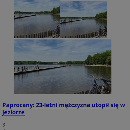
Paprocany: 23-letni mężczyzna utopił się w
jeziorze
3