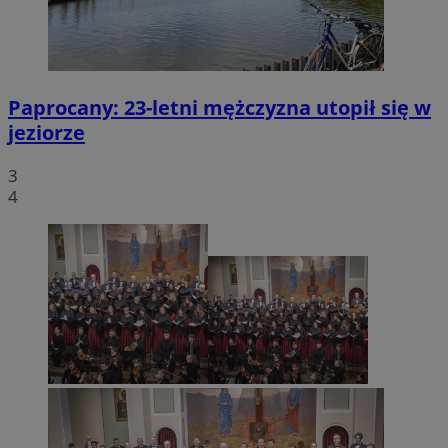
Paprocany: 23-letni mężczyzna utopił się w
jeziorze
3
4