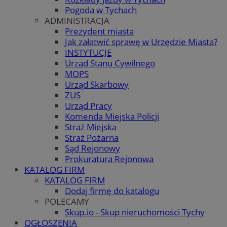
Pogoda w Tychach
ADMINISTRACJA
Prezydent miasta
Jak załatwić sprawę w Urzędzie Miasta?
INSTYTUCJE
Urząd Stanu Cywilnego
MOPS
Urząd Skarbowy
ZUS
Urząd Pracy
Komenda Miejska Policji
Straż Miejska
Straż Pożarna
Sąd Rejonowy
Prokuratura Rejonowa
KATALOG FIRM
KATALOG FIRM
Dodaj firmę do katalogu
POLECAMY
Skup.io - Skup nieruchomości Tychy
OGŁOSZENIA