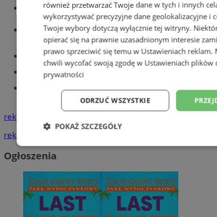
również przetwarzać Twoje dane w tych i innych cel
Wiadomości kryminalne w Tychach
wykorzystywać precyzyjne dane geolokalizacyjne i c
Wiadomości lokalne
Twoje wybory dotyczą wyłącznie tej witryny. Niekt
opierać się na prawnie uzasadnionym interesie zami
prawo sprzeciwić się temu w
Ustawieniach reklam
.
Części samochodowe do -70%!
chwili wycofać swoją zgodę w
Ustawieniach plików 
Tworzenie stron www - Tychy
prywatności
Znajdź pracę - codziennie nowe
ogłoszenia
ODRZUĆ WSZYSTKIE
PRZEJ
reklama
POKAŻ SZCZEGÓŁY
reklama
Niezbędne
Wydajność
Targetowani
Ogłoszenia
Niesklasyfikowane