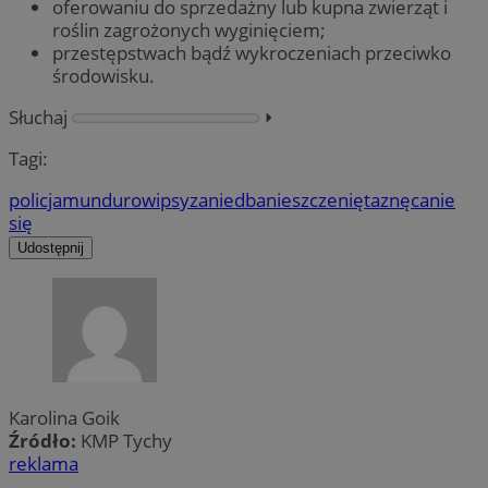
oferowaniu do sprzedażny lub kupna zwierząt i
roślin zagrożonych wyginięciem;
przestępstwach bądź wykroczeniach przeciwko
środowisku.
Słuchaj
⏵︎
Tagi:
policja
mundurowi
psy
zaniedbanie
szczenięta
znęcanie
się
Udostępnij
Karolina Goik
Źródło:
KMP Tychy
reklama