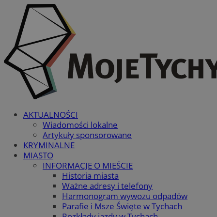
AKTUALNOŚCI
Wiadomości lokalne
Artykuły sponsorowane
KRYMINALNE
MIASTO
INFORMACJE O MIEŚCIE
Historia miasta
Ważne adresy i telefony
Harmonogram wywozu odpadów
Parafie i Msze Święte w Tychach
Rozkłady jazdy w Tychach