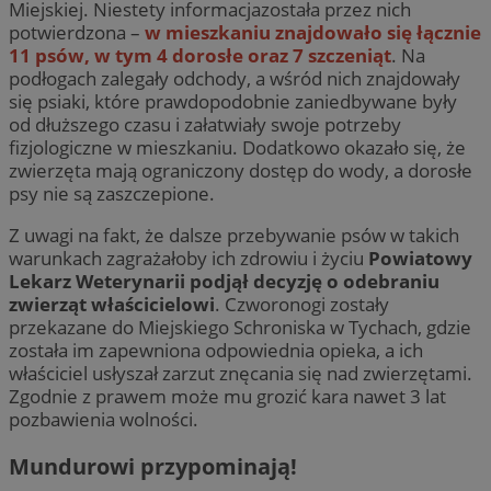
Miejskiej. Niestety informacjazostała przez nich
potwierdzona –
w mieszkaniu znajdowało się łącznie
11 psów, w tym 4 dorosłe oraz 7 szczeniąt
. Na
podłogach zalegały odchody, a wśród nich znajdowały
się psiaki, które prawdopodobnie zaniedbywane były
od dłuższego czasu i załatwiały swoje potrzeby
fizjologiczne w mieszkaniu. Dodatkowo okazało się, że
zwierzęta mają ograniczony dostęp do wody, a dorosłe
psy nie są zaszczepione.
Z uwagi na fakt, że dalsze przebywanie psów w takich
warunkach zagrażałoby ich zdrowiu i życiu
Powiatowy
Lekarz Weterynarii podjął decyzję o odebraniu
zwierząt właścicielowi
. Czworonogi zostały
przekazane do Miejskiego Schroniska w Tychach, gdzie
została im zapewniona odpowiednia opieka, a ich
właściciel usłyszał zarzut znęcania się nad zwierzętami.
Zgodnie z prawem może mu grozić kara nawet 3 lat
pozbawienia wolności.
Mundurowi przypominają!