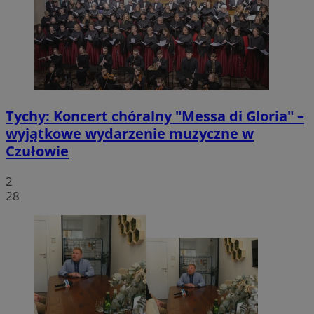
Tychy: Koncert chóralny "Messa di Gloria" –
wyjątkowe wydarzenie muzyczne w
Czułowie
2
28