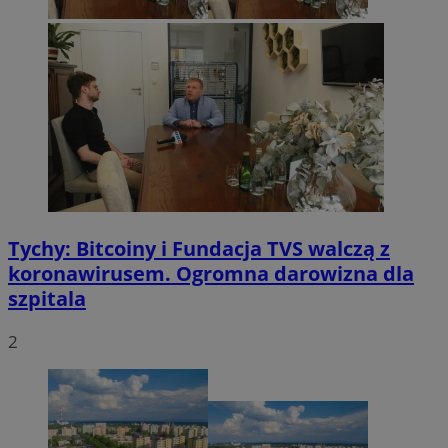
Tychy: Bitcoiny i Fundacja TVS walczą z
koronawirusem. Ogromna darowizna dla
szpitala
2