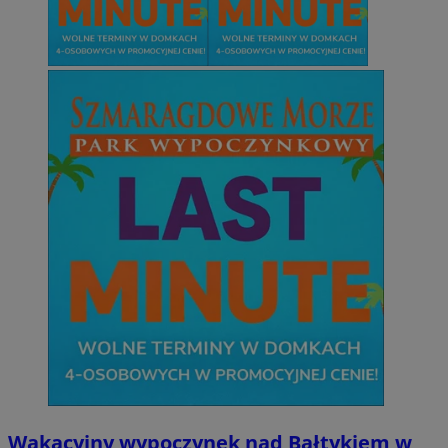
Niezbędne
Wydajność
Targetowanie
Funkcjonalno
Niezbędne pliki cookie umożliwiają korzystanie z podstawowych fun
takich jak logowanie użytkownika i zarządzanie kontem. Bez niezb
można prawidłowo korzystać ze strony internetowej.
Provider
/
Okres
Nazwa
Domena
przechowywani
SessID
mojetychy.pl
1 rok
QeSessID
mojetychy.pl
1 rok
MvSessID
mojetychy.pl
1 rok
CookieScriptConsent
4 tygodnie 2 dn
CookieScript
mojetychy.pl
Wakacyjny wypoczynek nad Bałtykiem w