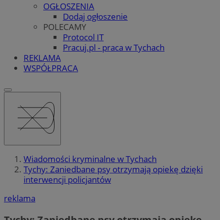
OGŁOSZENIA
Dodaj ogłoszenie
POLECAMY
Protocol IT
Pracuj.pl - praca w Tychach
REKLAMA
WSPÓŁPRACA
Wiadomości kryminalne w Tychach
Tychy: Zaniedbane psy otrzymają opiekę dzięki
interwencji policjantów
reklama
Tychy: Zaniedbane psy otrzymają opiekę