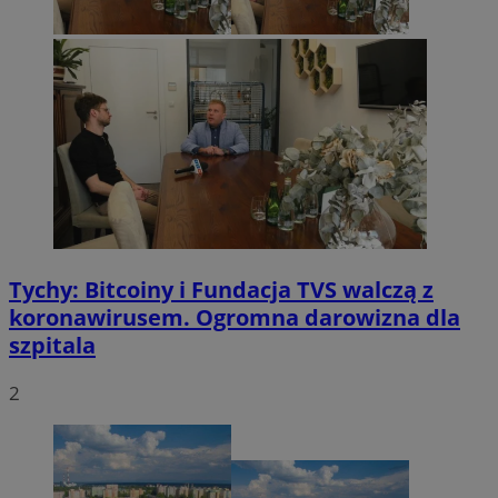
Tychy: Bitcoiny i Fundacja TVS walczą z
koronawirusem. Ogromna darowizna dla
szpitala
2