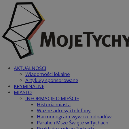
AKTUALNOŚCI
Wiadomości lokalne
Artykuły sponsorowane
KRYMINALNE
MIASTO
INFORMACJE O MIEŚCIE
Historia miasta
Ważne adresy i telefony
Harmonogram wywozu odpadów
Parafie i Msze Święte w Tychach
Rozkłady jazdy w Tychach