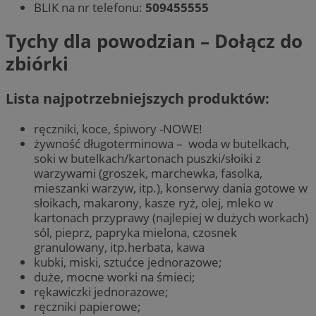
BLIK na nr telefonu:
509455555
Tychy dla powodzian – Dołącz do
zbiórki
Lista najpotrzebniejszych produktów:
ręczniki, koce, śpiwory -NOWE!
żywność długoterminowa – woda w butelkach,
soki w butelkach/kartonach puszki/słoiki z
warzywami (groszek, marchewka, fasolka,
mieszanki warzyw, itp.), konserwy dania gotowe w
słoikach, makarony, kasze ryż, olej, mleko w
kartonach przyprawy (najlepiej w dużych workach)
sól, pieprz, papryka mielona, czosnek
granulowany, itp.herbata, kawa
kubki, miski, sztućce jednorazowe;
duże, mocne worki na śmieci;
rękawiczki jednorazowe;
ręczniki papierowe;