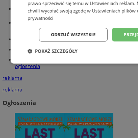
prawo sprzeciwić się temu w
Ustawieniach reklam
.
Wiadomości kryminalne w Tychach
chwili wycofać swoją zgodę w
Ustawieniach plików 
prywatności
Wiadomości lokalne
ODRZUĆ WSZYSTKIE
PRZEJ
Części samochodowe do -70%!
Tworzenie stron www - Tychy
POKAŻ SZCZEGÓŁY
Znajdź pracę - codziennie nowe
Niezbędne
Wydajność
Targetowani
ogłoszenia
reklama
Niesklasyfikowane
reklama
Ogłoszenia
Niezbędne
Wydajność
Targetowanie
Funkcjonalno