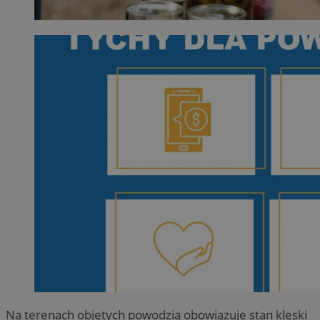
Na terenach objętych powodzią obowiązuje stan klęski