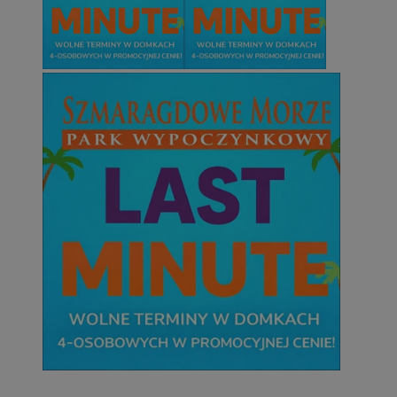
Niezbędne pliki cookie umożliwiają korzystanie z podstawowych fun
takich jak logowanie użytkownika i zarządzanie kontem. Bez niezb
można prawidłowo korzystać ze strony internetowej.
Provider
/
Okres
Nazwa
Domena
przechowywani
SessID
mojetychy.pl
1 rok
QeSessID
mojetychy.pl
1 rok
MvSessID
mojetychy.pl
1 rok
CookieScriptConsent
4 tygodnie 2 dn
CookieScript
mojetychy.pl