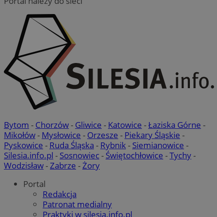
Portal należy do sieci
Bytom
-
Chorzów
-
Gliwice
-
Katowice
-
Łaziska Górne
-
Mikołów
-
Mysłowice
-
Orzesze
-
Piekary Śląskie
-
Pyskowice
-
Ruda Śląska
-
Rybnik
-
Siemianowice
-
Silesia.info.pl
-
Sosnowiec
-
Świętochłowice
-
Tychy
-
Wodzisław
-
Zabrze
-
Żory
Portal
Redakcja
Patronat medialny
Praktyki w silesia.info.pl