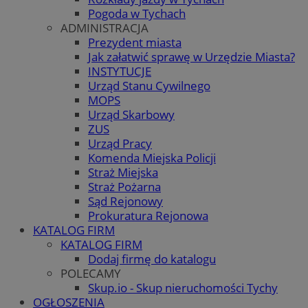
Pogoda w Tychach
ADMINISTRACJA
Prezydent miasta
Jak załatwić sprawę w Urzędzie Miasta?
INSTYTUCJE
Urząd Stanu Cywilnego
MOPS
Urząd Skarbowy
ZUS
Urząd Pracy
Komenda Miejska Policji
Straż Miejska
Straż Pożarna
Sąd Rejonowy
Prokuratura Rejonowa
KATALOG FIRM
KATALOG FIRM
Dodaj firmę do katalogu
POLECAMY
Skup.io - Skup nieruchomości Tychy
OGŁOSZENIA