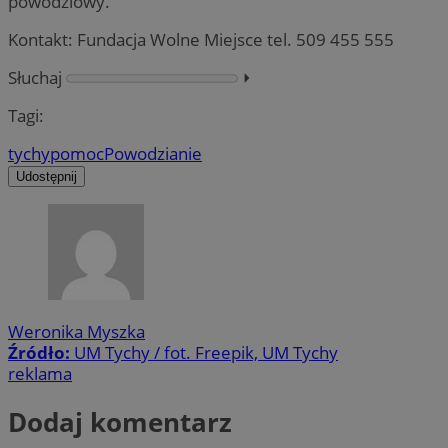
powodziowy.
Kontakt: Fundacja Wolne Miejsce tel. 509 455 555
Słuchaj
⏵︎
Tagi:
tychy
pomoc
Powodzianie
Udostępnij
Weronika Myszka
Źródło:
UM Tychy / fot. Freepik, UM Tychy
reklama
Dodaj komentarz