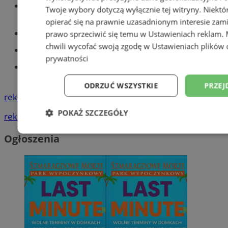
Wiadomości lokalne
Twoje wybory dotyczą wyłącznie tej witryny. Niekt
opierać się na prawnie uzasadnionym interesie zami
Części samochodowe do -70%!
prawo sprzeciwić się temu w
Ustawieniach reklam
.
chwili wycofać swoją zgodę w
Ustawieniach plików 
Tworzenie stron www - Tychy
prywatności
Znajdź pracę - codziennie nowe
ogłoszenia
ODRZUĆ WSZYSTKIE
PRZEJ
reklama
POKAŻ SZCZEGÓŁY
reklama
Niezbędne
Wydajność
Targetowani
Ogłoszenia
Niesklasyfikowane