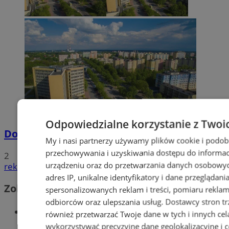
Odpowiedzialne korzystanie z Twoi
Dowody osobiste z odciskami palców
My i nasi partnerzy używamy plików cookie i podob
przechowywania i uzyskiwania dostępu do informac
2
urządzeniu oraz do przetwarzania danych osobowych
reklama
adres IP, unikalne identyfikatory i dane przeglądani
Zobacz również
spersonalizowanych reklam i treści, pomiaru reklam i
odbiorców oraz ulepszania usług.
Dostawcy stron tr
Wiadomości kryminalne w Tychach
również przetwarzać Twoje dane w tych i innych cel
wykorzystywać precyzyjne dane geolokalizacyjne i c