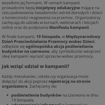
wszelkimi jej formami. W ramach kampanii
prowadzone będą
inicjatywy edukacyjne
mające na
celu podniesienie świadomości wśród dorosłych i dzieci
o konieczności reagowania na przemoc. Organizatorzy
zachęcają do udziału w kursach, webinarach i lekcjach
online oraz do podpisania
Manifestu kampanii
.
W finale kampanii,
19 listopada
, w
Międzynarodowy
Dzień Przeciwdziałania Przemocy wobec Dzieci
,
odbędzie się
ogólnopolska akcja podświetlania
budynków na czerwono
, aby symbolicznie wesprzeć
ideę kampanii i wyrazić sprzeciw wobec przemocy.
Jak wziąć udział w kampanii?
Każdy mieszkaniec, szkoła czy organizacja może
dołączyć do akcji poprzez
rejestrację na stronie
organizatora
. Zachęcamy do:
podświetlenia budynków
na czerwono w dniu
19 listopada,
udostępniania informacji
o kampanii na