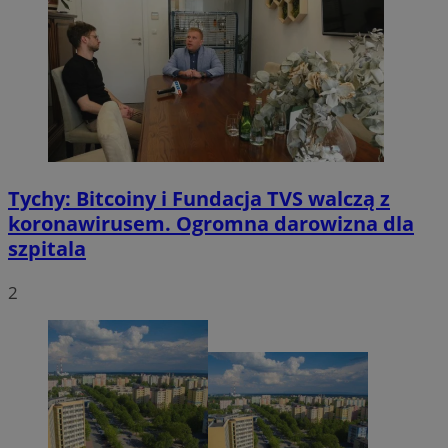
Tychy: Bitcoiny i Fundacja TVS walczą z
koronawirusem. Ogromna darowizna dla
szpitala
2