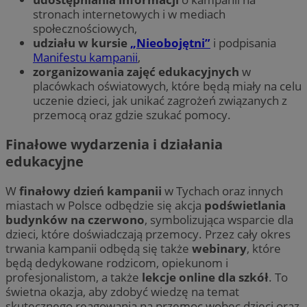
stronach internetowych i w mediach
społecznościowych,
udziału w kursie
„Nieobojętni”
i podpisania
Manifestu kampanii
,
zorganizowania zajęć edukacyjnych
w
placówkach oświatowych, które będą miały na celu
uczenie dzieci, jak unikać zagrożeń związanych z
przemocą oraz gdzie szukać pomocy.
Finałowe wydarzenia i działania
edukacyjne
W
finałowy dzień kampanii
w Tychach oraz innych
miastach w Polsce odbędzie się akcja
podświetlania
budynków na czerwono
, symbolizująca wsparcie dla
dzieci, które doświadczają przemocy. Przez cały okres
trwania kampanii odbędą się także
webinary
, które
będą dedykowane rodzicom, opiekunom i
profesjonalistom, a także
lekcje online dla szkół
. To
świetna okazja, aby zdobyć wiedzę na temat
skutecznego reagowania na przemoc wobec dzieci oraz