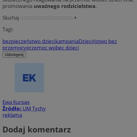
promowania
uważnego rodzicielstwa
.
Słuchaj
⏵︎
Tagi:
bezpieczeństwo dzieci
kampania
Dzieciństwo bez
przemocy
przemoc wobec dzieci
Udostępnij
Ewa Kurpas
Źródło:
UM Tychy
reklama
Dodaj komentarz