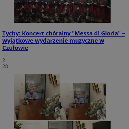
Tychy: Koncert chóralny "Messa di Gloria" –
wyjątkowe wydarzenie muzyczne w
Czułowie
2
28