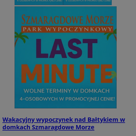
Niezbędne
Wydajność
Targetowanie
Funkcjonalno
Niezbędne pliki cookie umożliwiają korzystanie z podstawowych fun
takich jak logowanie użytkownika i zarządzanie kontem. Bez niezb
można prawidłowo korzystać ze strony internetowej.
Provider
/
Okres
Nazwa
Domena
przechowywani
SessID
mojetychy.pl
1 rok
QeSessID
mojetychy.pl
1 rok
MvSessID
mojetychy.pl
1 rok
CookieScriptConsent
4 tygodnie 2 dn
CookieScript
mojetychy.pl
Wakacyjny wypoczynek nad Bałtykiem w
domkach Szmaragdowe Morze