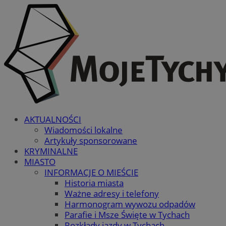
AKTUALNOŚCI
Wiadomości lokalne
Artykuły sponsorowane
KRYMINALNE
MIASTO
INFORMACJE O MIEŚCIE
Historia miasta
Ważne adresy i telefony
Harmonogram wywozu odpadów
Parafie i Msze Święte w Tychach
Rozkłady jazdy w Tychach