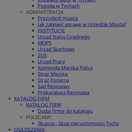
Pogoda w Tychach
ADMINISTRACJA
Prezydent miasta
Jak załatwić sprawę w Urzędzie Miasta?
INSTYTUCJE
Urząd Stanu Cywilnego
MOPS
Urząd Skarbowy
ZUS
Urząd Pracy
Komenda Miejska Policji
Straż Miejska
Straż Pożarna
Sąd Rejonowy
Prokuratura Rejonowa
KATALOG FIRM
KATALOG FIRM
Dodaj firmę do katalogu
POLECAMY
Skup.io - Skup nieruchomości Tychy
OGŁOSZENIA