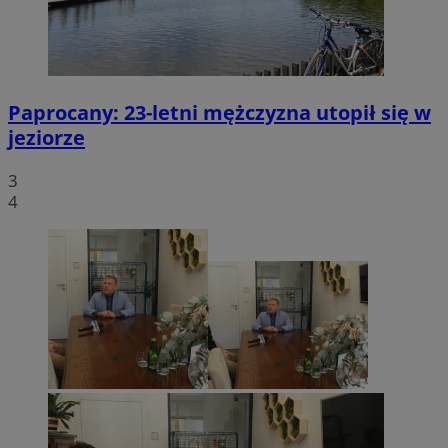
Paprocany: 23-letni mężczyzna utopił się w
jeziorze
3
4