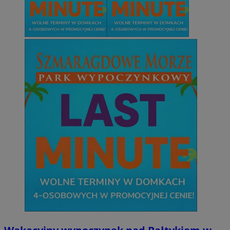
Niezbędne
Wydajność
Targetowanie
Funkcjonalno
Niezbędne pliki cookie umożliwiają korzystanie z podstawowych fun
takich jak logowanie użytkownika i zarządzanie kontem. Bez niezb
można prawidłowo korzystać ze strony internetowej.
Provider
/
Okres
Nazwa
Domena
przechowywani
SessID
mojetychy.pl
1 rok
QeSessID
mojetychy.pl
1 rok
MvSessID
mojetychy.pl
1 rok
CookieScriptConsent
4 tygodnie 2 dn
CookieScript
mojetychy.pl