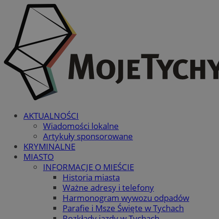
AKTUALNOŚCI
Wiadomości lokalne
Artykuły sponsorowane
KRYMINALNE
MIASTO
INFORMACJE O MIEŚCIE
Historia miasta
Ważne adresy i telefony
Harmonogram wywozu odpadów
Parafie i Msze Święte w Tychach
Rozkłady jazdy w Tychach