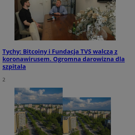
Tychy: Bitcoiny i Fundacja TVS walczą z
koronawirusem. Ogromna darowizna dla
szpitala
2