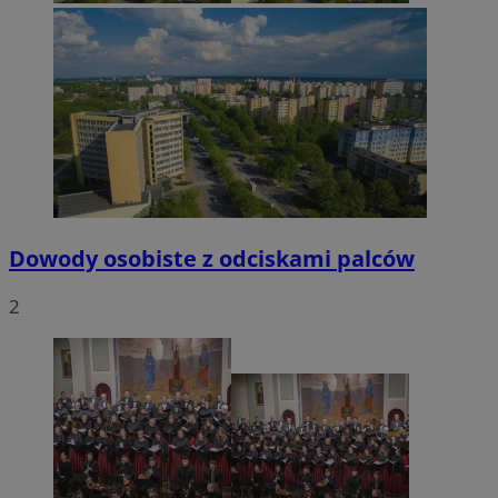
Dowody osobiste z odciskami palców
2