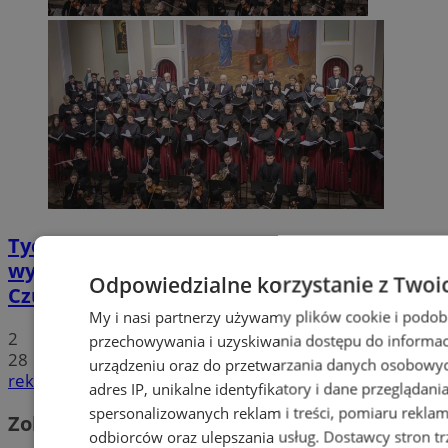
Tychy: Koncert chóralny "Messa di Gloria" –
wyjątkowe wydarzenie muzyczne w
Odpowiedzialne korzystanie z Twoi
Czułowie
My i nasi partnerzy używamy plików cookie i podob
2
przechowywania i uzyskiwania dostępu do informac
28
urządzeniu oraz do przetwarzania danych osobowych
reklama
adres IP, unikalne identyfikatory i dane przeglądani
spersonalizowanych reklam i treści, pomiaru reklam i
Zobacz również
odbiorców oraz ulepszania usług.
Dostawcy stron tr