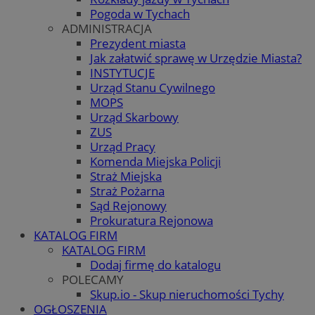
Pogoda w Tychach
ADMINISTRACJA
Prezydent miasta
Jak załatwić sprawę w Urzędzie Miasta?
INSTYTUCJE
Urząd Stanu Cywilnego
MOPS
Urząd Skarbowy
ZUS
Urząd Pracy
Komenda Miejska Policji
Straż Miejska
Straż Pożarna
Sąd Rejonowy
Prokuratura Rejonowa
KATALOG FIRM
KATALOG FIRM
Dodaj firmę do katalogu
POLECAMY
Skup.io - Skup nieruchomości Tychy
OGŁOSZENIA