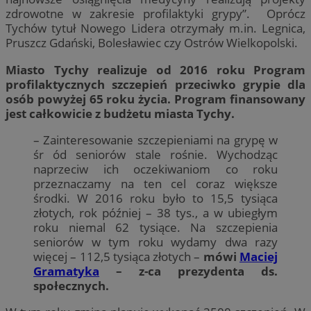
zdrowotne w zakresie profilaktyki grypy”. Oprócz
Tychów tytuł Nowego Lidera otrzymały m.in. Legnica,
Pruszcz Gdański, Bolesławiec czy Ostrów Wielkopolski.
Miasto Tychy realizuje od 2016 roku Program
profilaktycznych szczepień przeciwko grypie dla
osób powyżej 65 roku życia. Program finansowany
jest całkowicie z budżetu miasta Tychy.
– Zainteresowanie szczepieniami na grypę w
śr ód seniorów stale rośnie. Wychodząc
naprzeciw ich oczekiwaniom co roku
przeznaczamy na ten cel coraz większe
środki. W 2016 roku było to 15,5 tysiąca
złotych, rok później – 38 tys., a w ubiegłym
roku niemal 62 tysiące. Na szczepienia
seniorów w tym roku wydamy dwa razy
więcej – 112,5 tysiąca złotych –
mówi
Maciej
Gramatyka
– z-ca prezydenta ds.
społecznych.