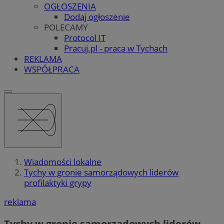
OGŁOSZENIA
Dodaj ogłoszenie
POLECAMY
Protocol IT
Pracuj.pl - praca w Tychach
REKLAMA
WSPÓŁPRACA
Wiadomości lokalne
Tychy w gronie samorządowych liderów
profilaktyki grypy
reklama
Tychy w gronie samorządowych liderów