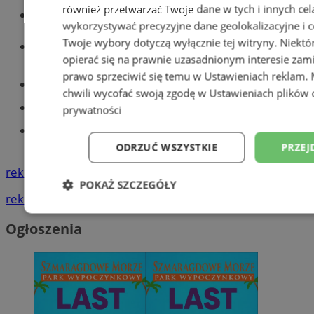
również przetwarzać Twoje dane w tych i innych cel
Wiadomości kryminalne w Tychach
wykorzystywać precyzyjne dane geolokalizacyjne i c
Twoje wybory dotyczą wyłącznie tej witryny. Niekt
Wiadomości lokalne
opierać się na prawnie uzasadnionym interesie zami
prawo sprzeciwić się temu w
Ustawieniach reklam
.
Części samochodowe do -70%!
chwili wycofać swoją zgodę w
Ustawieniach plików 
Tworzenie stron www - Tychy
prywatności
Znajdź pracę - codziennie nowe
ogłoszenia
ODRZUĆ WSZYSTKIE
PRZEJ
reklama
POKAŻ SZCZEGÓŁY
reklama
Niezbędne
Wydajność
Targetowani
Ogłoszenia
Niesklasyfikowane