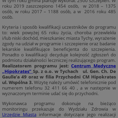
W tym roku gmina planuje wykonać 2500 szczepień. W
roku 2019 zaszczepiono 1454 osób, w 2018 – 1375
osób, w roku 2017 – 1188 osób, a w 2016 roku 485
osób.
Kryteria i sposób kwalifikacji uczestników do programu
to: wiek powyżej 65 roku życia, choroba przewlekła
i/lub niski dochód, mieszkaniec miasta Tychy, wyrażenie
zgody na udział w programie i szczepienie oraz badanie
lekarskie kwalifikujące beneficjenta do szczepienia.
Ponadto o kwalifikacji decyduje kolejność zgłoszeń do
podmiotu działalności leczniczej realizującego program.
Realizatorem programu jest:
Centrum Medyczne
„Hipokrates”
Sp. z o.o. w Tychach ul. Gen. Ch. De
Gaulle’a 49 oraz w filia Przychodni CM Hipokrates
ul. Wspólna 3.
Wizytę należy umówić telefonicznie pod
numerem telefonu 32 411 66 40 , a w następnie w
wyznaczonym terminie udać się do przychodni.
Wykonawca programu dokonuje na bieżąco
monitoringu przekazuje do Wydziału Zdrowia w
Urzędzie Miasta
informacje dotyczące jego realizacji