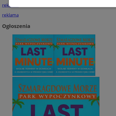
reklama
Niezbędne
Wydajność
Targetowani
reklama
Ogłoszenia
Niesklasyfikowane
Niezbędne
Wydajność
Targetowanie
Funkcjonalno
Niezbędne pliki cookie umożliwiają korzystanie z podstawowych fun
takich jak logowanie użytkownika i zarządzanie kontem. Bez niezb
można prawidłowo korzystać ze strony internetowej.
Provider
/
Okres
Nazwa
Domena
przechowywani
SessID
mojetychy.pl
1 rok