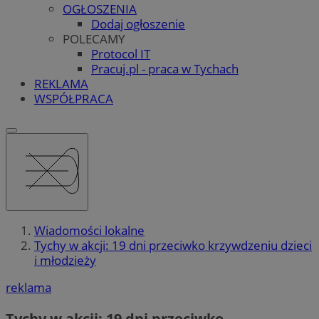
OGŁOSZENIA
Dodaj ogłoszenie
POLECAMY
Protocol IT
Pracuj.pl - praca w Tychach
REKLAMA
WSPÓŁPRACA
Wiadomości lokalne
Tychy w akcji: 19 dni przeciwko krzywdzeniu dzieci
i młodzieży
reklama
Tychy w akcji: 19 dni przeciwko