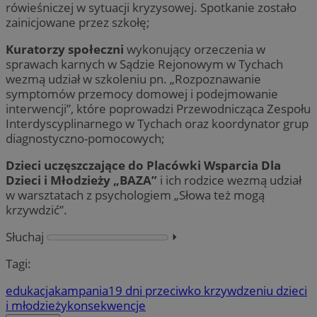
rówieśniczej w sytuacji kryzysowej. Spotkanie zostało
zainicjowane przez szkołę;
Kuratorzy społeczni
wykonujący orzeczenia w
sprawach karnych w Sądzie Rejonowym w Tychach
wezmą udział w szkoleniu pn. „Rozpoznawanie
symptomów przemocy domowej i podejmowanie
interwencji”, które poprowadzi Przewodnicząca Zespołu
Interdyscyplinarnego w Tychach oraz koordynator grup
diagnostyczno-pomocowych;
Dzieci uczęszczające do Placówki Wsparcia Dla
Dzieci i Młodzieży „BAZA”
i ich rodzice wezmą udział
w warsztatach z psychologiem „Słowa też mogą
krzywdzić”.
Słuchaj
⏵︎
Tagi:
edukacja
kampania
19 dni przeciwko krzywdzeniu dzieci
i młodzieży
konsekwencje