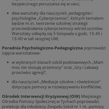
bezpiecznego poruszania się w sieci,
dwa warsztaty dla nauczycieli, pedagogów i
psychologów „Cyberprzemoc”, których tematem
będzie m.in. tworzenie szkolnej strategii
przeciwdziałania cyberprzemocy wśród uczniów.
Warsztaty odbędą się 5 listopada o godz. 10.45 i
13.00 w sali sesyjnej UM;
Poradnia Psychologiczno-Pedagogiczna
poprowadzi
zajęcia warsztatowe:
w wybranych klasach szkół podstawowych „Mam
moc nie stosuję przemocy” oraz „Gry i zabawy
przeciwko agresji”,
dla nauczycieli „Mediacje szkolne i rówieśnicze”
dotyczące pomocy w rozwiązywaniu konfliktów;
Ośrodek Interwencji Kryzysowej (OIK)
Miejskiego
Ośrodka Pomocy Społecznej w Tychach poprowadzi
prelekcje dla młodzieży Zespołu Szkół nr 1 nt. pomocy