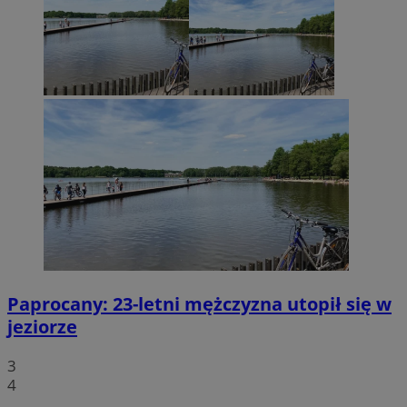
Paprocany: 23-letni mężczyzna utopił się w
jeziorze
3
4