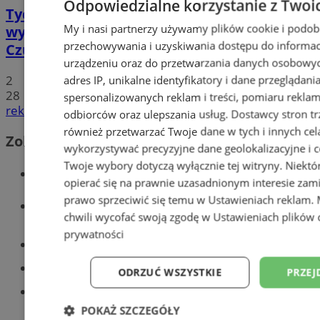
Odpowiedzialne korzystanie z Twoi
Tychy: Koncert chóralny "Messa di Gloria" –
My i nasi partnerzy używamy plików cookie i podob
wyjątkowe wydarzenie muzyczne w
przechowywania i uzyskiwania dostępu do informac
Czułowie
urządzeniu oraz do przetwarzania danych osobowych
2
adres IP, unikalne identyfikatory i dane przeglądani
28
spersonalizowanych reklam i treści, pomiaru reklam i
reklama
odbiorców oraz ulepszania usług.
Dostawcy stron tr
również przetwarzać Twoje dane w tych i innych cel
Zobacz również
wykorzystywać precyzyjne dane geolokalizacyjne i c
Twoje wybory dotyczą wyłącznie tej witryny. Niekt
Wiadomości kryminalne w Tychach
opierać się na prawnie uzasadnionym interesie zami
prawo sprzeciwić się temu w
Ustawieniach reklam
.
Wiadomości lokalne
chwili wycofać swoją zgodę w
Ustawieniach plików 
prywatności
Części samochodowe do -70%!
Tworzenie stron www - Tychy
ODRZUĆ WSZYSTKIE
PRZEJ
Znajdź pracę - codziennie nowe
ogłoszenia
POKAŻ SZCZEGÓŁY