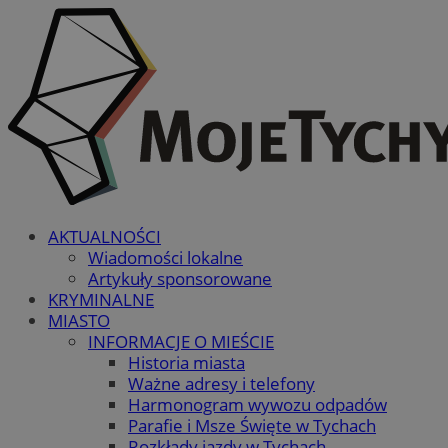
AKTUALNOŚCI
Wiadomości lokalne
Artykuły sponsorowane
KRYMINALNE
MIASTO
INFORMACJE O MIEŚCIE
Historia miasta
Ważne adresy i telefony
Harmonogram wywozu odpadów
Parafie i Msze Święte w Tychach
Rozkłady jazdy w Tychach