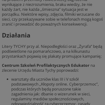
wynikające z niezrozumienia, braku wiedzy, że nie
każdy żart, nie każda „śmieszna” sytuacja jest w
porządku. Niektóre wpisy, zdjęcia, filmiki wrzucane do
sieci, czy przekazywane sobie w telefonach mogą kogoś
zranić i prowadzić do poważnych konsekwencji.
Działania
Litery TYCHY przy al. Niepodległości oraz „Żyrafa” będą
podświetlone na pomarańczowo, a na kilkunastu
przystankach pojawią się plakaty promujące kampanię;
Centrum Szkoleń Profilaktycznych Edukator
na
zlecenie Urzędu Miasta Tychy poprowadzi:
warsztaty dla uczniów klas III i V szkół
podstawowych „Kłopoty online. Cyberprzemoc”,
podczas których będą poruszone takie
zagadnienia jak: dbanie o wizerunek w sieci,
regulaminy mediów społecznościowych,
odpowiedzialność za cyberprzemoc, zasady