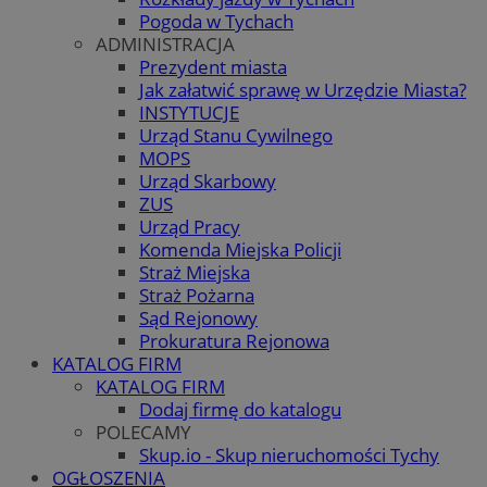
Pogoda w Tychach
ADMINISTRACJA
Prezydent miasta
Jak załatwić sprawę w Urzędzie Miasta?
INSTYTUCJE
Urząd Stanu Cywilnego
MOPS
Urząd Skarbowy
ZUS
Urząd Pracy
Komenda Miejska Policji
Straż Miejska
Straż Pożarna
Sąd Rejonowy
Prokuratura Rejonowa
KATALOG FIRM
KATALOG FIRM
Dodaj firmę do katalogu
POLECAMY
Skup.io - Skup nieruchomości Tychy
OGŁOSZENIA