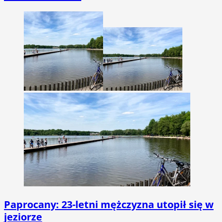
Paprocany: 23-letni mężczyzna utopił się w
jeziorze