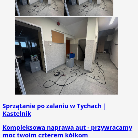
Sprzątanie po zalaniu w Tychach |
Kastelnik
Kompleksowa naprawa aut - przywracamy
moc twoim czterem kółkom