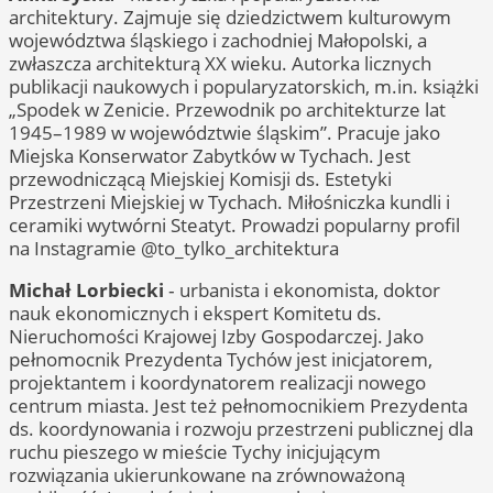
architektury. Zajmuje się dziedzictwem kulturowym
województwa śląskiego i zachodniej Małopolski, a
zwłaszcza architekturą XX wieku. Autorka licznych
publikacji naukowych i popularyzatorskich, m.in. książki
„Spodek w Zenicie. Przewodnik po architekturze lat
1945–1989 w województwie śląskim”. Pracuje jako
Miejska Konserwator Zabytków w Tychach. Jest
przewodniczącą Miejskiej Komisji ds. Estetyki
Przestrzeni Miejskiej w Tychach. Miłośniczka kundli i
ceramiki wytwórni Steatyt. Prowadzi popularny profil
na Instagramie @to_tylko_architektura
Michał Lorbiecki
‑ urbanista i ekonomista, doktor
nauk ekonomicznych i ekspert Komitetu ds.
Nieruchomości Krajowej Izby Gospodarczej. Jako
pełnomocnik Prezydenta Tychów jest inicjatorem,
projektantem i koordynatorem realizacji nowego
centrum miasta. Jest też pełnomocnikiem Prezydenta
ds. koordynowania i rozwoju przestrzeni publicznej dla
ruchu pieszego w mieście Tychy inicjującym
rozwiązania ukierunkowane na zrównoważoną