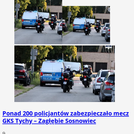
Ponad 200 policjantów zabezpieczało mecz
GKS Tychy – Zagłębie Sosnowiec
9