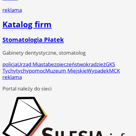
reklama
Katalog firm
Stomatologia Płatek
Gabinety dentystyczne, stomatolog
policja
Urząd Miasta
bezpieczeństwo
kradzież
GKS
Tychy
tychy
pomoc
Muzeum Miejskie
Wypadek
MCK
reklama
Portal należy do sieci