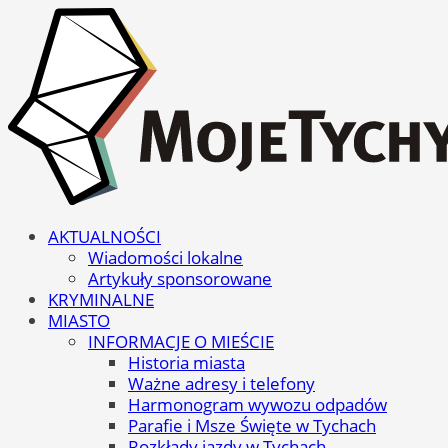
AKTUALNOŚCI
Wiadomości lokalne
Artykuły sponsorowane
KRYMINALNE
MIASTO
INFORMACJE O MIEŚCIE
Historia miasta
Ważne adresy i telefony
Harmonogram wywozu odpadów
Parafie i Msze Święte w Tychach
Rozkłady jazdy w Tychach