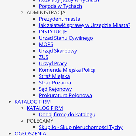
Pogoda w Tychach
ADMINISTRACJA
Prezydent miasta
Jak załatwić sprawę w Urzędzie Miasta?
INSTYTUCJE
Urząd Stanu Cywilnego
MOPS
Urząd Skarbowy
ZUS
Urząd Pracy
Komenda Miejska Policji
Straż Miejska
Straż Pożarna
Sąd Rejonowy
Prokuratura Rejonowa
KATALOG FIRM
KATALOG FIRM
Dodaj firmę do katalogu
POLECAMY
Skup.io - Skup nieruchomości Tychy
OGŁOSZENIA