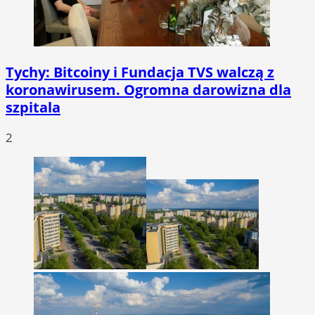
Tychy: Bitcoiny i Fundacja TVS walczą z
koronawirusem. Ogromna darowizna dla
szpitala
2