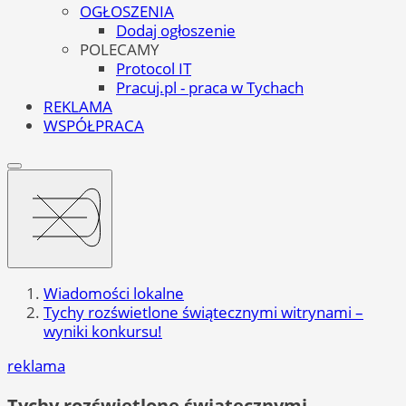
OGŁOSZENIA
Dodaj ogłoszenie
POLECAMY
Protocol IT
Pracuj.pl - praca w Tychach
REKLAMA
WSPÓŁPRACA
Wiadomości lokalne
Tychy rozświetlone świątecznymi witrynami –
wyniki konkursu!
reklama
Tychy rozświetlone świątecznymi