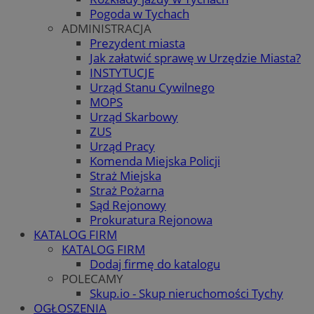
Pogoda w Tychach
ADMINISTRACJA
Prezydent miasta
Jak załatwić sprawę w Urzędzie Miasta?
INSTYTUCJE
Urząd Stanu Cywilnego
MOPS
Urząd Skarbowy
ZUS
Urząd Pracy
Komenda Miejska Policji
Straż Miejska
Straż Pożarna
Sąd Rejonowy
Prokuratura Rejonowa
KATALOG FIRM
KATALOG FIRM
Dodaj firmę do katalogu
POLECAMY
Skup.io - Skup nieruchomości Tychy
OGŁOSZENIA