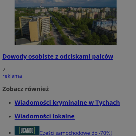
Dowody osobiste z odciskami palców
2
reklama
Zobacz również
Wiadomości kryminalne w Tychach
Wiadomości lokalne
Części samochodowe do -70%!