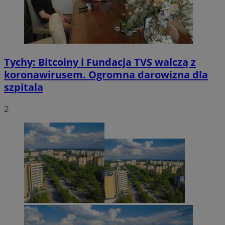
Tychy: Bitcoiny i Fundacja TVS walczą z
koronawirusem. Ogromna darowizna dla
szpitala
2