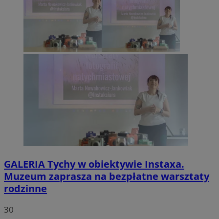
GALERIA
Tychy w obiektywie Instaxa.
Muzeum zaprasza na bezpłatne warsztaty
rodzinne
30