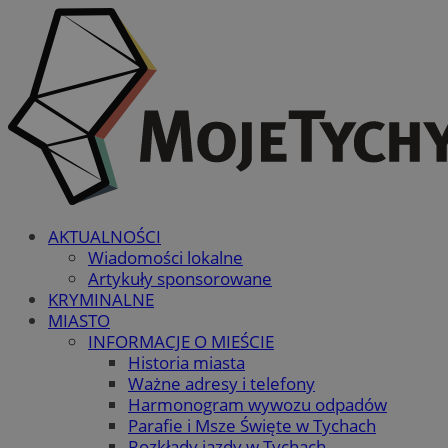
AKTUALNOŚCI
Wiadomości lokalne
Artykuły sponsorowane
KRYMINALNE
MIASTO
INFORMACJE O MIEŚCIE
Historia miasta
Ważne adresy i telefony
Harmonogram wywozu odpadów
Parafie i Msze Święte w Tychach
Rozkłady jazdy w Tychach