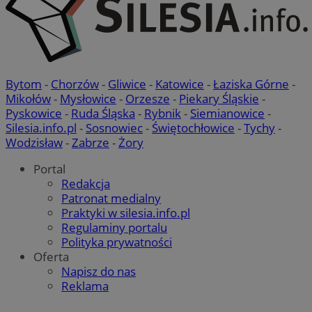
Bytom
-
Chorzów
-
Gliwice
-
Katowice
-
Łaziska Górne
-
Mikołów
-
Mysłowice
-
Orzesze
-
Piekary Śląskie
-
Pyskowice
-
Ruda Śląska
-
Rybnik
-
Siemianowice
-
Silesia.info.pl
-
Sosnowiec
-
Świętochłowice
-
Tychy
-
Wodzisław
-
Zabrze
-
Żory
Portal
Redakcja
Patronat medialny
Praktyki w silesia.info.pl
Regulaminy portalu
Polityka prywatności
Oferta
Napisz do nas
Reklama