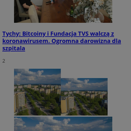
Tychy: Bitcoiny i Fundacja TVS walczą z
koronawirusem. Ogromna darowizna dla
szpitala
2