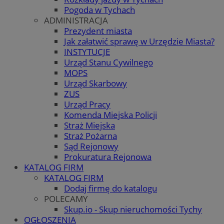
Pogoda w Tychach
ADMINISTRACJA
Prezydent miasta
Jak załatwić sprawę w Urzędzie Miasta?
INSTYTUCJE
Urząd Stanu Cywilnego
MOPS
Urząd Skarbowy
ZUS
Urząd Pracy
Komenda Miejska Policji
Straż Miejska
Straż Pożarna
Sąd Rejonowy
Prokuratura Rejonowa
KATALOG FIRM
KATALOG FIRM
Dodaj firmę do katalogu
POLECAMY
Skup.io - Skup nieruchomości Tychy
OGŁOSZENIA