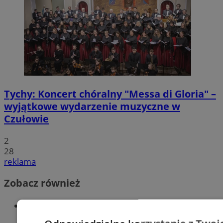
Tychy: Koncert chóralny "Messa di Gloria" –
wyjątkowe wydarzenie muzyczne w
Czułowie
2
28
reklama
Zobacz również
Wiadomości kryminalne w Tychach