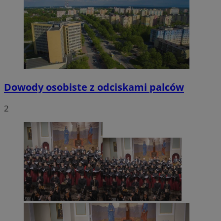
Dowody osobiste z odciskami palców
2