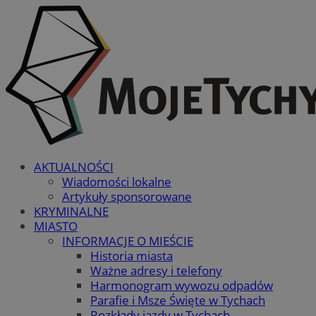
AKTUALNOŚCI
Wiadomości lokalne
Artykuły sponsorowane
KRYMINALNE
MIASTO
INFORMACJE O MIEŚCIE
Historia miasta
Ważne adresy i telefony
Harmonogram wywozu odpadów
Parafie i Msze Święte w Tychach
Rozkłady jazdy w Tychach