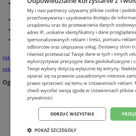
Odpowiedzialne korzystanie z Twoi
Wiadomości lokalne
My i nasi partnerzy używamy plików cookie i podob
przechowywania i uzyskiwania dostępu do informac
Części samochodowe do -70%!
urządzeniu oraz do przetwarzania danych osobowych
Tworzenie stron www - Tychy
adres IP, unikalne identyfikatory i dane przeglądani
Znajdź pracę - codziennie nowe
spersonalizowanych reklam i treści, pomiaru reklam i
ogłoszenia
odbiorców oraz ulepszania usług.
Dostawcy stron tr
również przetwarzać Twoje dane w tych i innych cel
reklama
wykorzystywać precyzyjne dane geolokalizacyjne i c
Twoje wybory dotyczą wyłącznie tej witryny. Niekt
reklama
opierać się na prawnie uzasadnionym interesie zami
Ogłoszenia
prawo sprzeciwić się temu w
Ustawieniach reklam
.
chwili wycofać swoją zgodę w
Ustawieniach plików 
prywatności
ODRZUĆ WSZYSTKIE
PRZEJ
POKAŻ SZCZEGÓŁY