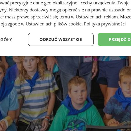
wać precyzyjne dane geolokalizacyjne i cechy urządzenia. Twoje
tryny. Niektórzy dostawcy mogą opierać się na prawnie uzasadnio
ie; masz prawo sprzeciwić się temu w
Ustawieniach reklam
. Może
woją zgodę w
Ustawieniach plików cookie
.
Polityka prywatności
EGÓŁY
ODRZUĆ WSZYSTKIE
PRZEJDŹ 
Wydajność
Targetowanie
Funkcjonalność
Ni
ezbędne
Wydajność
Targetowanie
Funkcjonalność
Niesklasyfikow
ie umożliwiają korzystanie z podstawowych funkcji strony internetowej, takich jak log
Bez niezbędnych plików cookie nie można prawidłowo korzystać ze strony internetowe
Provider
/
Okres
Opis
Domena
przechowywania