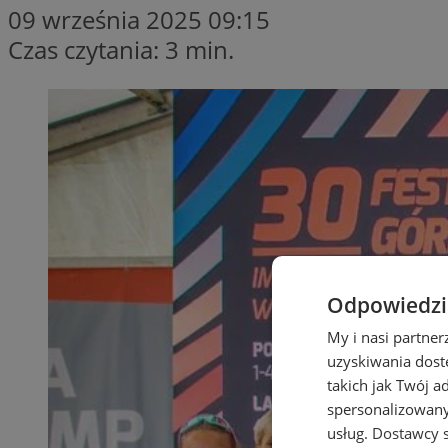
09 września 2025 09:15
Czas czytania: 3 min.
Odpowiedzia
My i nasi partne
uzyskiwania dost
takich jak Twój a
spersonalizowanyc
usług.
Dostawcy s