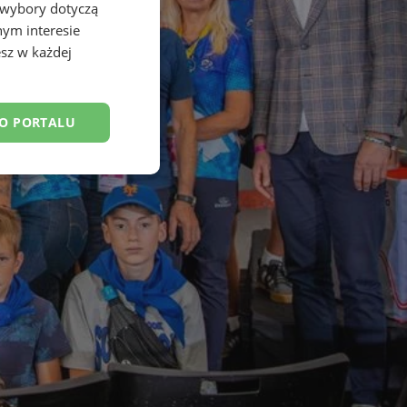
 wybory dotyczą
nym interesie
sz w każdej
DO PORTALU
esklasyfikowane
ane
owanie użytkownika i
j.