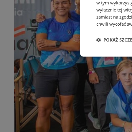
w tym wykorzysty
wyłącznie tej wi
zamiast na zgodz
chwili wycofać s
POKAŻ SZCZ
Niezbędne
Ni
Niezbędne pliki cook
zarządzanie kontem. 
Nazwa