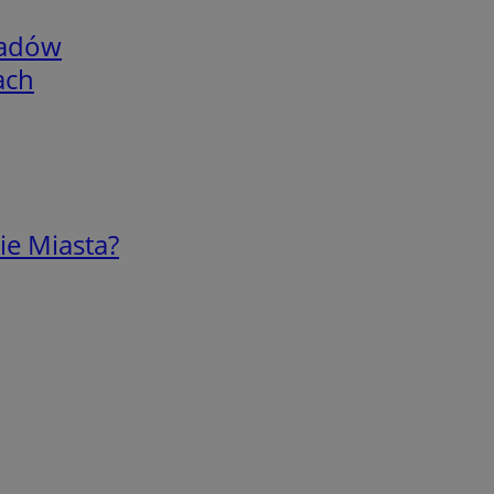
adów
ach
ie Miasta?