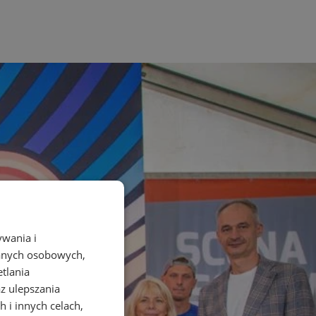
ywania i
danych osobowych,
etlania
az ulepszania
 i innych celach,