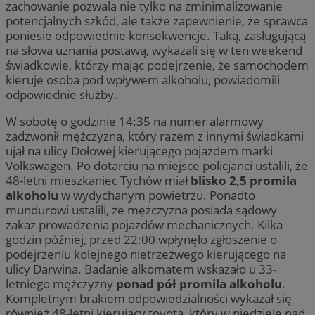
zachowanie pozwala nie tylko na zminimalizowanie
potencjalnych szkód, ale także zapewnienie, że sprawca
poniesie odpowiednie konsekwencje. Taką, zasługującą
na słowa uznania postawą, wykazali się w ten weekend
świadkowie, którzy mając podejrzenie, że samochodem
kieruje osoba pod wpływem alkoholu, powiadomili
odpowiednie służby.
W sobotę o godzinie 14:35 na numer alarmowy
zadzwonił mężczyzna, który razem z innymi świadkami
ujął na ulicy Dołowej kierującego pojazdem marki
Volkswagen. Po dotarciu na miejsce policjanci ustalili, że
48-letni mieszkaniec Tychów miał
blisko 2,5 promila
alkoholu
w wydychanym powietrzu. Ponadto
mundurowi ustalili, że mężczyzna posiada sądowy
zakaz prowadzenia pojazdów mechanicznych. Kilka
godzin później, przed 22:00 wpłynęło zgłoszenie o
podejrzeniu kolejnego nietrzeźwego kierującego na
ulicy Darwina. Badanie alkomatem wskazało u 33-
letniego mężczyzny
ponad pół promila alkoholu
.
Kompletnym brakiem odpowiedzialności wykazał się
również 48-letni kierujący toyotą, który w niedzielę nad