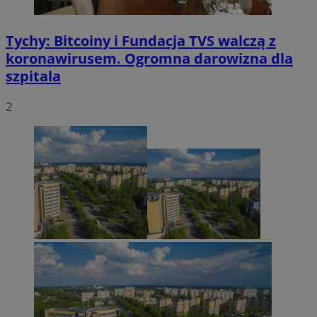
Tychy: Bitcoiny i Fundacja TVS walczą z
koronawirusem. Ogromna darowizna dla
szpitala
2