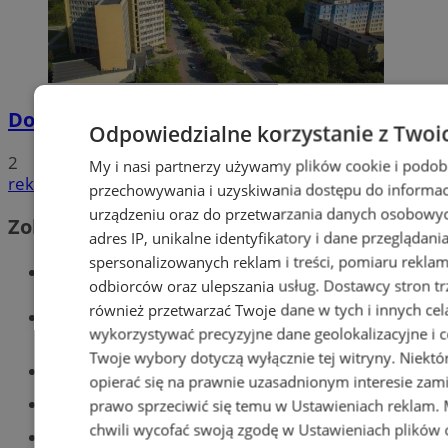
Dowody osobiste z odciskami palców
Odpowiedzialne korzystanie z Twoi
2
My i nasi partnerzy używamy plików cookie i podob
reklama
przechowywania i uzyskiwania dostępu do informac
urządzeniu oraz do przetwarzania danych osobowych
Zobacz również
adres IP, unikalne identyfikatory i dane przeglądani
spersonalizowanych reklam i treści, pomiaru reklam i
Wiadomości kryminalne w Tychach
odbiorców oraz ulepszania usług.
Dostawcy stron tr
również przetwarzać Twoje dane w tych i innych cel
Wiadomości lokalne
wykorzystywać precyzyjne dane geolokalizacyjne i c
Twoje wybory dotyczą wyłącznie tej witryny. Niekt
Części samochodowe do -70%!
opierać się na prawnie uzasadnionym interesie zami
Tworzenie stron www - Tychy
prawo sprzeciwić się temu w
Ustawieniach reklam
.
chwili wycofać swoją zgodę w
Ustawieniach plików 
Znajdź pracę - codziennie nowe