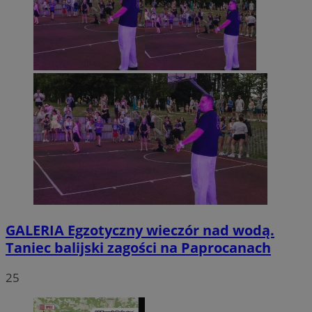
GALERIA
Egzotyczny wieczór nad wodą.
Taniec balijski zagości na Paprocanach
25