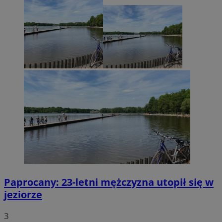
Paprocany: 23-letni mężczyzna utopił się w
jeziorze
3