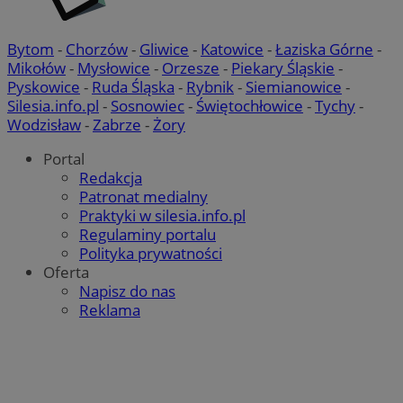
Bytom
-
Chorzów
-
Gliwice
-
Katowice
-
Łaziska Górne
-
Mikołów
-
Mysłowice
-
Orzesze
-
Piekary Śląskie
-
Pyskowice
-
Ruda Śląska
-
Rybnik
-
Siemianowice
-
Silesia.info.pl
-
Sosnowiec
-
Świętochłowice
-
Tychy
-
Wodzisław
-
Zabrze
-
Żory
Portal
Redakcja
Patronat medialny
Praktyki w silesia.info.pl
Regulaminy portalu
Polityka prywatności
Oferta
Napisz do nas
Reklama