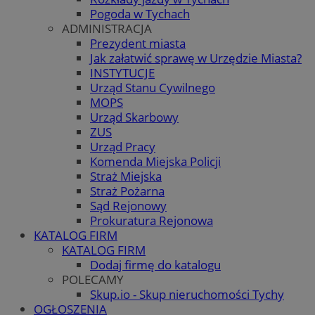
Pogoda w Tychach
ADMINISTRACJA
Prezydent miasta
Jak załatwić sprawę w Urzędzie Miasta?
INSTYTUCJE
Urząd Stanu Cywilnego
MOPS
Urząd Skarbowy
ZUS
Urząd Pracy
Komenda Miejska Policji
Straż Miejska
Straż Pożarna
Sąd Rejonowy
Prokuratura Rejonowa
KATALOG FIRM
KATALOG FIRM
Dodaj firmę do katalogu
POLECAMY
Skup.io - Skup nieruchomości Tychy
OGŁOSZENIA