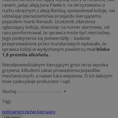
ranem, jadąc aleją Jana Pawła II, na skrzyżowaniu o
ruchu okrężnym z aleją Bielską, spowodował kolizję, nie
udzielając pierwszeństwa przejazdu kierującemu
pojazdem marki Renault. Uczestnik zdarzenia
zgłaszający kolizję, dzwoniąc na numer alarmowy, od
razu poinformował, że sprawca może być nietrzeźwy.
Jego podejrzenia się potwierdziły – badanie
przeprowadzone przez mundurowych wykazało, że
sprawca kolizji w wydychanym powietrzu miał
blisko
1,8 promila alkoholu
.
Nieodpowiedzialnym kierującym grozi teraz wysoka
grzywna, kilkuletni zakaz prowadzenia pojazdów
mechanicznych, a nawet kara więzienia. O ich dalszym
losie zadecyduje prokurator i sąd.
Słuchaj
⏵︎
Tagi:
policja
nietrzeźwi kierujący
Udostępnij