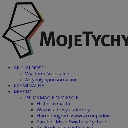
AKTUALNOŚCI
Wiadomości lokalne
Artykuły sponsorowane
KRYMINALNE
MIASTO
INFORMACJE O MIEŚCIE
Historia miasta
Ważne adresy i telefony
Harmonogram wywozu odpadów
Parafie i Msze Święte w Tychach
Rozkłady jazdy w Tychach