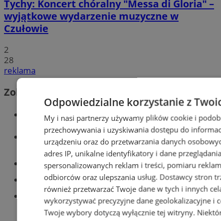
Tychy: Koncert chóralny "Messa di Gloria" –
wyjątkowe wydarzenie muzyczne w
Czułowie
2
28
reklama
Zobacz również
Odpowiedzialne korzystanie z Twoi
Wiadomości kryminalne w Tychach
My i nasi partnerzy używamy plików cookie i podob
przechowywania i uzyskiwania dostępu do informac
Wiadomości lokalne
urządzeniu oraz do przetwarzania danych osobowych
adres IP, unikalne identyfikatory i dane przeglądani
Części samochodowe do -70%!
spersonalizowanych reklam i treści, pomiaru reklam i
odbiorców oraz ulepszania usług.
Dostawcy stron tr
Tworzenie stron www - Tychy
również przetwarzać Twoje dane w tych i innych cel
Znajdź pracę - codziennie nowe
wykorzystywać precyzyjne dane geolokalizacyjne i c
ogłoszenia
Twoje wybory dotyczą wyłącznie tej witryny. Niekt