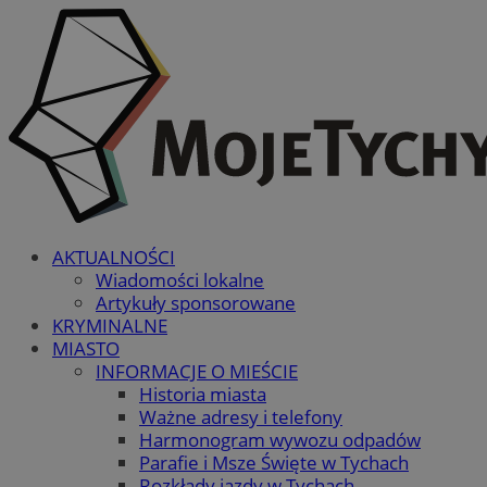
AKTUALNOŚCI
Wiadomości lokalne
Artykuły sponsorowane
KRYMINALNE
MIASTO
INFORMACJE O MIEŚCIE
Historia miasta
Ważne adresy i telefony
Harmonogram wywozu odpadów
Parafie i Msze Święte w Tychach
Rozkłady jazdy w Tychach