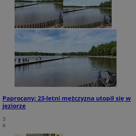
Paprocany: 23-letni mężczyzna utopił się w
jeziorze
3
4