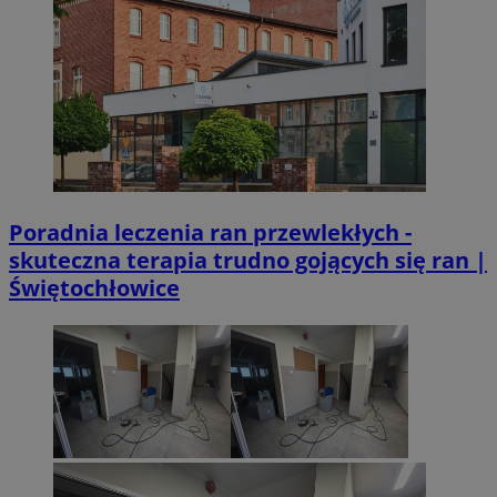
VISITOR_PRIVACY_METADATA
5 miesięcy 4
YouTube
Googl
tygodnie
.youtube.com
Poradnia leczenia ran przewlekłych -
skuteczna terapia trudno gojących się ran |
Świętochłowice
CookieScriptConsent
4 tygodnie 2 dn
CookieScript
mojetychy.pl