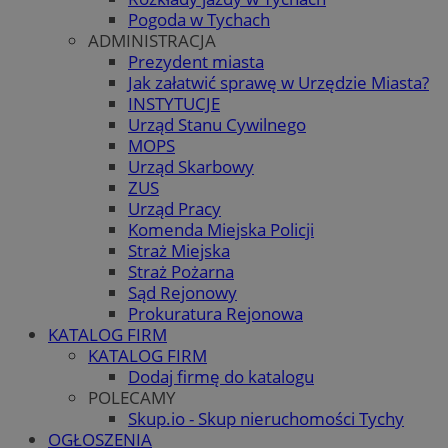
Pogoda w Tychach
ADMINISTRACJA
Prezydent miasta
Jak załatwić sprawę w Urzędzie Miasta?
INSTYTUCJE
Urząd Stanu Cywilnego
MOPS
Urząd Skarbowy
ZUS
Urząd Pracy
Komenda Miejska Policji
Straż Miejska
Straż Pożarna
Sąd Rejonowy
Prokuratura Rejonowa
KATALOG FIRM
KATALOG FIRM
Dodaj firmę do katalogu
POLECAMY
Skup.io - Skup nieruchomości Tychy
OGŁOSZENIA