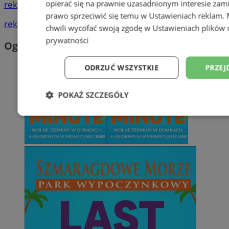
opierać się na prawnie uzasadnionym interesie zami
reklama
prawo sprzeciwić się temu w
Ustawieniach reklam
.
reklama
chwili wycofać swoją zgodę w
Ustawieniach plików 
prywatności
Ogłoszenia
ODRZUĆ WSZYSTKIE
PRZEJ
POKAŻ SZCZEGÓŁY
Niezbędne
Wydajność
Targetowani
Niesklasyfikowane
Niezbędne
Wydajność
Targetowanie
Funkcjonalno