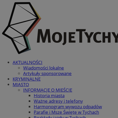
AKTUALNOŚCI
Wiadomości lokalne
Artykuły sponsorowane
KRYMINALNE
MIASTO
INFORMACJE O MIEŚCIE
Historia miasta
Ważne adresy i telefony
Harmonogram wywozu odpadów
Parafie i Msze Święte w Tychach
Rozkłady jazdy w Tychach