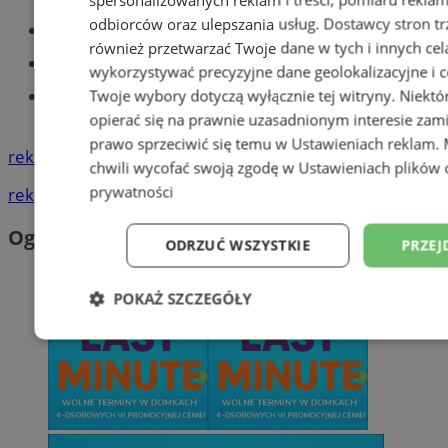
odbiorców oraz ulepszania usług.
Dostawcy stron tr
Części samochodowe do -70%!
również przetwarzać Twoje dane w tych i innych cel
Tworzenie stron www - Tychy
wykorzystywać precyzyjne dane geolokalizacyjne i c
Znajdź pracę - codziennie nowe
Twoje wybory dotyczą wyłącznie tej witryny. Niekt
ogłoszenia
opierać się na prawnie uzasadnionym interesie zami
prawo sprzeciwić się temu w
Ustawieniach reklam
.
reklama
chwili wycofać swoją zgodę w
Ustawieniach plików 
prywatności
reklama
Ogłoszenia
ODRZUĆ WSZYSTKIE
PRZEJ
POKAŻ SZCZEGÓŁY
Niezbędne
Wydajność
Targetowani
Niesklasyfikowane