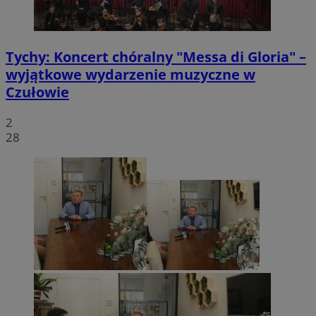
Tychy: Koncert chóralny "Messa di Gloria" –
wyjątkowe wydarzenie muzyczne w
Czułowie
2
28