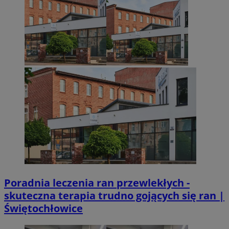
.x.com
VISITOR_PRIVACY_METADATA
5 miesięcy 4
YouTube
Googl
tygodnie
.youtube.com
Poradnia leczenia ran przewlekłych -
skuteczna terapia trudno gojących się ran |
Świętochłowice
CookieScriptConsent
4 tygodnie 2 dn
CookieScript
mojetychy.pl