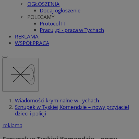
OGŁOSZENIA
Dodaj ogłoszenie
POLECAMY
Protocol IT
Pracuj.pl - praca w Tychach
REKLAMA
WSPÓŁPRACA
Wiadomości kryminalne w Tychach
Sznupek w Tyskiej Komendzie – nowy przyjaciel
dzieci i policji
reklama
Sznupek w Tyskiej Komendzie – nowy