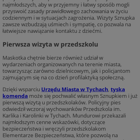
najmłodszych, aby w przyjemny i łatwy sposób mogli
przyswoić zasady prawidłowego zachowania w życiu
codziennym i w sytuacjach zagrożenia. Wizyty Sznupka
zawsze wzbudzają uśmiech i sympatię, co pozwala na
łatwiejsze nawiązanie kontaktu z dziećmi.
Pierwsza wizyta w przedszkolu
Maskotka chętnie bierze również udział w
wydarzeniach organizowanych na terenie miasta,
towarzysząc zarówno dzielnicowym, jak i policjantom
zajmującym się na co dzień profilaktyką społeczną.
Dzięki wsparciu
Urzędu Miasta w Tychach
,
tyska
komenda
może się pochwalić własnym Sznupkiem i już
pierwszą wizytą u przedszkolaków. Policyjny pies
odwiedził wczoraj wychowanków Przedszkola im.
Karlika i Karolinki w Tychach. Mundurowi przekazali
najmłodszym cenne wskazówki, dotyczące
bezpieczeństwa i wręczyli przedszkolakom
Elementarze Bezpieczeństwa, które pozwolą na