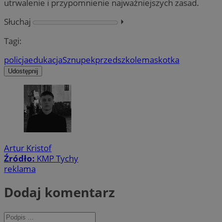
utrwalenie i przypomnienie najważniejszych zasad.
Słuchaj
⏵︎
Tagi:
policja
edukacja
Sznupek
przedszkole
maskotka
Udostępnij
Artur Kristof
Źródło:
KMP Tychy
reklama
Dodaj komentarz