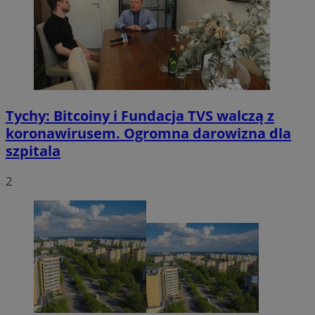
Tychy: Bitcoiny i Fundacja TVS walczą z
koronawirusem. Ogromna darowizna dla
szpitala
2