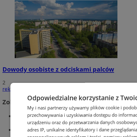
Dowody osobiste z odciskami palców
2
reklama
Odpowiedzialne korzystanie z Twoi
Zobacz również
My i nasi partnerzy używamy plików cookie i podob
Wiadomości kryminalne w Tychach
przechowywania i uzyskiwania dostępu do informac
urządzeniu oraz do przetwarzania danych osobowych
Wiadomości lokalne
adres IP, unikalne identyfikatory i dane przeglądani
spersonalizowanych reklam i treści, pomiaru reklam i