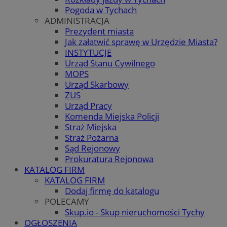
Pogoda w Tychach
ADMINISTRACJA
Prezydent miasta
Jak załatwić sprawę w Urzędzie Miasta?
INSTYTUCJE
Urząd Stanu Cywilnego
MOPS
Urząd Skarbowy
ZUS
Urząd Pracy
Komenda Miejska Policji
Straż Miejska
Straż Pożarna
Sąd Rejonowy
Prokuratura Rejonowa
KATALOG FIRM
KATALOG FIRM
Dodaj firmę do katalogu
POLECAMY
Skup.io - Skup nieruchomości Tychy
OGŁOSZENIA