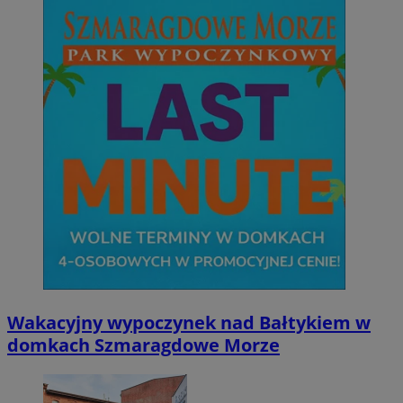
Niezbędne
Wydajność
Targetowanie
Funkcjonalno
Niezbędne pliki cookie umożliwiają korzystanie z podstawowych fun
takich jak logowanie użytkownika i zarządzanie kontem. Bez niezb
można prawidłowo korzystać ze strony internetowej.
Provider
/
Okres
Nazwa
Domena
przechowywani
SessID
mojetychy.pl
1 rok
QeSessID
mojetychy.pl
1 rok
Wakacyjny wypoczynek nad Bałtykiem w
MvSessID
mojetychy.pl
1 rok
domkach Szmaragdowe Morze
__cf_bm
30 minut
Cloudflare
Inc.