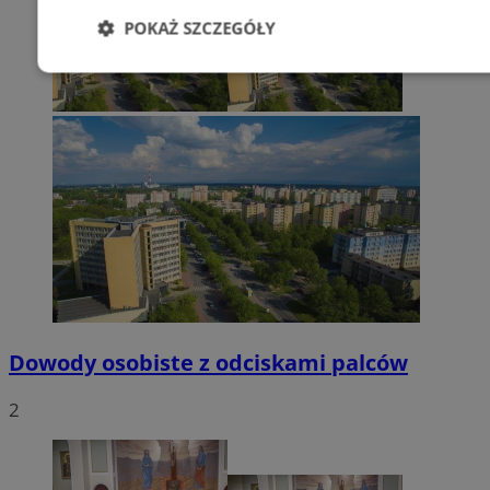
POKAŻ SZCZEGÓŁY
Niezbędne
Wydajność
Targetowani
Niesklasyfikowane
Niezbędne
Wydajność
Targetowanie
Funkcjonalno
Niezbędne pliki cookie umożliwiają korzystanie z podstawowych fun
Dowody osobiste z odciskami palców
takich jak logowanie użytkownika i zarządzanie kontem. Bez niezb
można prawidłowo korzystać ze strony internetowej.
2
Provider
/
Okres
Nazwa
Domena
przechowywani
SessID
mojetychy.pl
1 rok