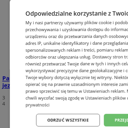
Odpowiedzialne korzystanie z Twoi
My i nasi partnerzy używamy plików cookie i podob
przechowywania i uzyskiwania dostępu do informac
urządzeniu oraz do przetwarzania danych osobowych
adres IP, unikalne identyfikatory i dane przeglądani
spersonalizowanych reklam i treści, pomiaru reklam i
odbiorców oraz ulepszania usług.
Dostawcy stron tr
również przetwarzać Twoje dane w tych i innych cel
wykorzystywać precyzyjne dane geolokalizacyjne i c
Paprocany: 23-letni mężczyzna utopił się w
Twoje wybory dotyczą wyłącznie tej witryny. Niekt
opierać się na prawnie uzasadnionym interesie zami
jeziorze
prawo sprzeciwić się temu w
Ustawieniach reklam
.
3
chwili wycofać swoją zgodę w
Ustawieniach plików 
4
prywatności
ODRZUĆ WSZYSTKIE
PRZEJ