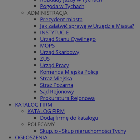
Pogoda w Tychach
ADMINISTRACJA
Prezydent miasta
Jak załatwić sprawę w Urzędzie Miasta?
INSTYTUCJE
Urząd Stanu Cywilnego
MOPS
Urząd Skarbowy
ZUS
Urząd Pracy
Komenda Miejska Policji
Straż Miejska
Straż Pożarna
Sąd Rejonowy
Prokuratura Rejonowa
KATALOG FIRM
KATALOG FIRM
Dodaj firmę do katalogu
POLECAMY
Skup.io - Skup nieruchomości Tychy
OGŁOSZENIA