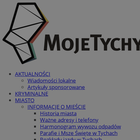
AKTUALNOŚCI
Wiadomości lokalne
Artykuły sponsorowane
KRYMINALNE
MIASTO
INFORMACJE O MIEŚCIE
Historia miasta
Ważne adresy i telefony
Harmonogram wywozu odpadów
Parafie i Msze Święte w Tychach
Rozkłady jazdy w Tychach