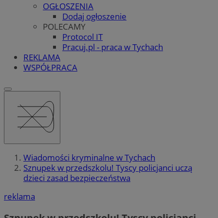
OGŁOSZENIA
Dodaj ogłoszenie
POLECAMY
Protocol IT
Pracuj.pl - praca w Tychach
REKLAMA
WSPÓŁPRACA
Wiadomości kryminalne w Tychach
Sznupek w przedszkolu! Tyscy policjanci uczą
dzieci zasad bezpieczeństwa
reklama
Sznupek w przedszkolu! Tyscy policjanci