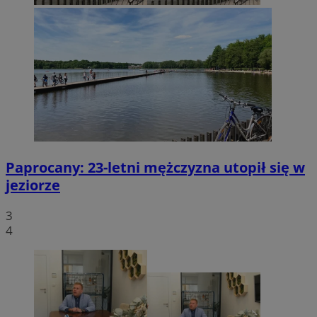
Paprocany: 23-letni mężczyzna utopił się w
jeziorze
3
4