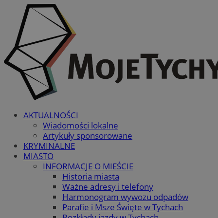
AKTUALNOŚCI
Wiadomości lokalne
Artykuły sponsorowane
KRYMINALNE
MIASTO
INFORMACJE O MIEŚCIE
Historia miasta
Ważne adresy i telefony
Harmonogram wywozu odpadów
Parafie i Msze Święte w Tychach
Rozkłady jazdy w Tychach