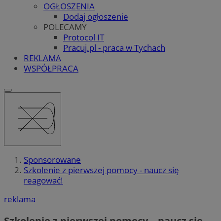
OGŁOSZENIA
Dodaj ogłoszenie
POLECAMY
Protocol IT
Pracuj.pl - praca w Tychach
REKLAMA
WSPÓŁPRACA
Sponsorowane
Szkolenie z pierwszej pomocy - naucz się
reagować!
reklama
Szkolenie z pierwszej pomocy – naucz się