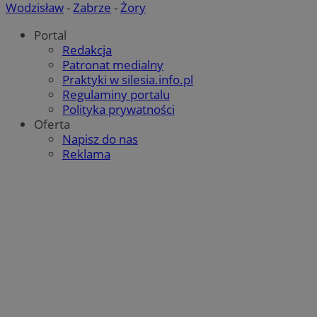
Wodzisław
-
Zabrze
-
Żory
Portal
Redakcja
Patronat medialny
Praktyki w silesia.info.pl
Regulaminy portalu
Polityka prywatności
Oferta
Napisz do nas
Reklama