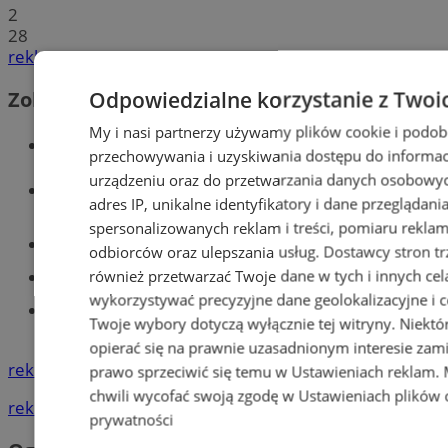
2
28
reklama
Odpowiedzialne korzystanie z Twoi
Zobacz również
My i nasi partnerzy używamy plików cookie i podob
Wiadomości kryminalne w Tychach
przechowywania i uzyskiwania dostępu do informac
urządzeniu oraz do przetwarzania danych osobowych
Wiadomości lokalne
adres IP, unikalne identyfikatory i dane przeglądani
spersonalizowanych reklam i treści, pomiaru reklam i
Części samochodowe do -70%!
odbiorców oraz ulepszania usług.
Dostawcy stron tr
również przetwarzać Twoje dane w tych i innych cel
Tworzenie stron www - Tychy
wykorzystywać precyzyjne dane geolokalizacyjne i c
Znajdź pracę - codziennie nowe
Twoje wybory dotyczą wyłącznie tej witryny. Niekt
ogłoszenia
opierać się na prawnie uzasadnionym interesie zami
reklama
prawo sprzeciwić się temu w
Ustawieniach reklam
.
chwili wycofać swoją zgodę w
Ustawieniach plików 
reklama
prywatności