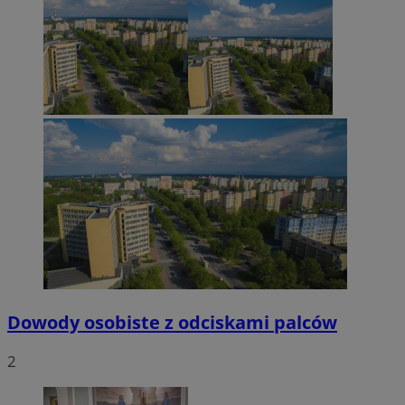
Dowody osobiste z odciskami palców
2