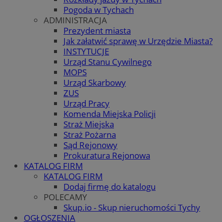
Pogoda w Tychach
ADMINISTRACJA
Prezydent miasta
Jak załatwić sprawę w Urzędzie Miasta?
INSTYTUCJE
Urząd Stanu Cywilnego
MOPS
Urząd Skarbowy
ZUS
Urząd Pracy
Komenda Miejska Policji
Straż Miejska
Straż Pożarna
Sąd Rejonowy
Prokuratura Rejonowa
KATALOG FIRM
KATALOG FIRM
Dodaj firmę do katalogu
POLECAMY
Skup.io - Skup nieruchomości Tychy
OGŁOSZENIA