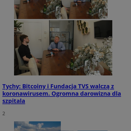
Tychy: Bitcoiny i Fundacja TVS walczą z
koronawirusem. Ogromna darowizna dla
szpitala
2