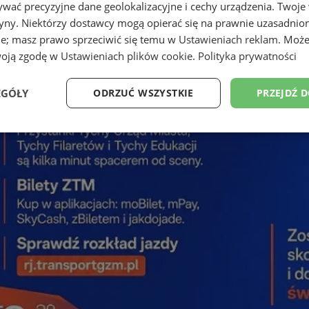
wać precyzyjne dane geolokalizacyjne i cechy urządzenia. Twoje
tryny. Niektórzy dostawcy mogą opierać się na prawnie uzasadnio
ie; masz prawo sprzeciwić się temu w
Ustawieniach reklam
. Może
woją zgodę w
Ustawieniach plików cookie
.
Polityka prywatności
EGÓŁY
ODRZUĆ WSZYSTKIE
PRZEJDŹ 
Wydajność
Targetowanie
Funkcjonalność
Ni
ezbędne
Wydajność
Targetowanie
Funkcjonalność
Niesklasyfikow
ie umożliwiają korzystanie z podstawowych funkcji strony internetowej, takich jak log
Bez niezbędnych plików cookie nie można prawidłowo korzystać ze strony internetowe
Provider
/
Okres
Opis
Domena
przechowywania