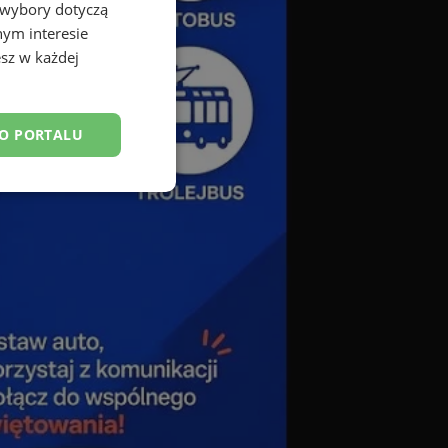
 wybory dotyczą
nym interesie
sz w każdej
DO PORTALU
esklasyfikowane
ane
owanie użytkownika i
j.