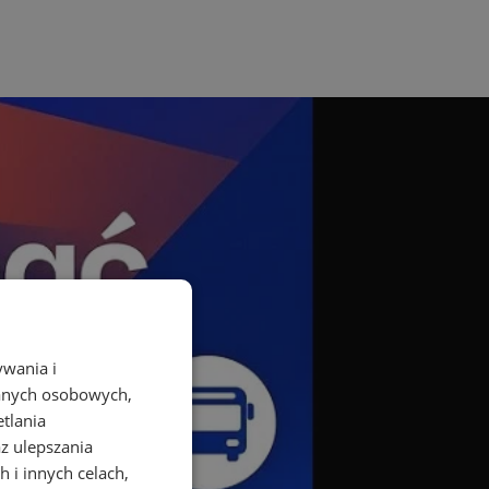
ywania i
danych osobowych,
etlania
az ulepszania
 i innych celach,