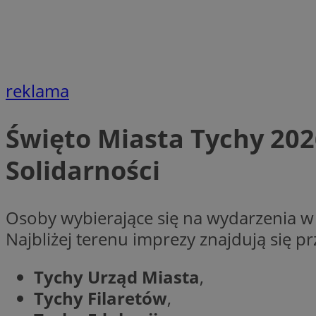
Nazwa
openstat_gid
Nazwa
ustat_age3nve3hm
_clsk
VISITOR_INFO1_LIV
ustat_jn29ek10jrjhX
__Secure-YNID
reklama
ustat_gid
openstat_8svbs0xb
MR
Święto Miasta Tychy 202
YSC
Solidarności
OAID
MUID
Osoby wybierające się na wydarzenia w
FCCDCF
Najbliżej terenu imprezy znajdują się pr
MUID
__gpi
Tychy Urząd Miasta
,
Tychy Filaretów
,
SRM_B
_clsk