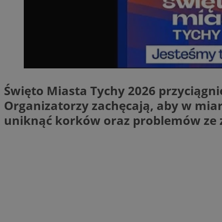
SessID
QeSessID
MvSessID
__cf_bm
Święto Miasta Tychy 2026 przyciągni
VISITOR_PRIVACY_
Organizatorzy zachęcają, aby w miar
uniknąć korków oraz problemów ze 
CookieScriptConse
__cf_bm
Nazwa