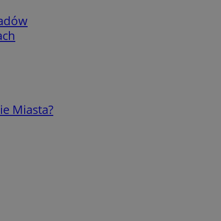
adów
ach
ie Miasta?