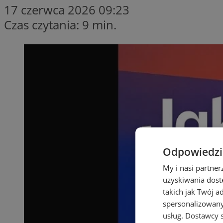
17 czerwca 2026 09:23
Czas czytania: 9 min.
Odpowiedzia
My i nasi partne
uzyskiwania dost
takich jak Twój a
spersonalizowanyc
usług.
Dostawcy s