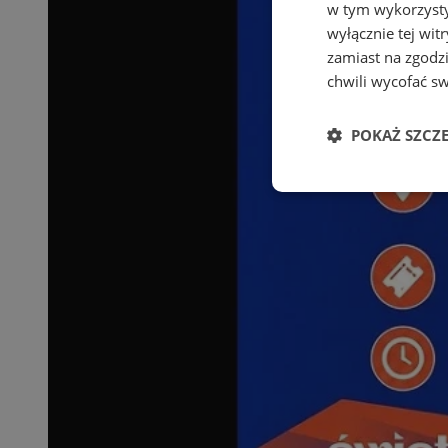
w tym wykorzysty
wyłącznie tej wi
zamiast na zgodz
chwili wycofać s
POKAŻ SZCZ
Niezbędne
Ni
Niezbędne pliki cook
zarządzanie kontem. 
Nazwa