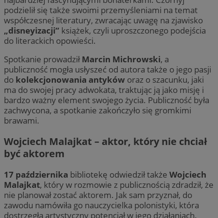
podzielił się także swoimi przemyśleniami na temat
współczesnej literatury, zwracając uwagę na zjawisko
„disneyizacji”
książek, czyli uproszczonego podejścia
do literackich opowieści.
Spotkanie prowadził
Marcin Michrowski
, a
publiczność mogła usłyszeć od autora także o jego pasji
do
kolekcjonowania antyków
oraz o szacunku, jaki
ma do swojej pracy adwokata, traktując ją jako misję i
bardzo ważny element swojego życia. Publiczność była
zachwycona, a spotkanie zakończyło się gromkimi
brawami.
Wojciech Malajkat – aktor, który nie chciał
być aktorem
17 października
bibliotekę odwiedził także
Wojciech
Malajkat
, który w rozmowie z publicznością zdradził, że
nie planował zostać aktorem. Jak sam przyznał, do
zawodu namówiła go nauczycielka polonistyki, która
dostrzegła artystyczny potencjał w jego działaniach.