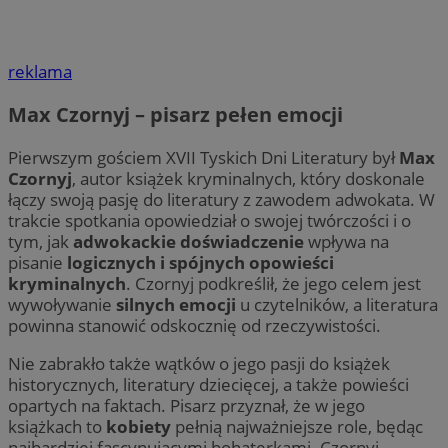
reklama
Max Czornyj – pisarz pełen emocji
Pierwszym gościem XVII Tyskich Dni Literatury był
Max
Czornyj
, autor książek kryminalnych, który doskonale
łączy swoją pasję do literatury z zawodem adwokata. W
trakcie spotkania opowiedział o swojej twórczości i o
tym, jak
adwokackie doświadczenie
wpływa na
pisanie
logicznych i spójnych opowieści
kryminalnych
. Czornyj podkreślił, że jego celem jest
wywoływanie
silnych emocji
u czytelników, a literatura
powinna stanowić odskocznię od rzeczywistości.
Nie zabrakło także wątków o jego pasji do książek
historycznych, literatury dziecięcej, a także powieści
opartych na faktach. Pisarz przyznał, że w jego
książkach to
kobiety
pełnią najważniejsze role, będąc
najbardziej fascynującymi bohaterkami. Czornyj