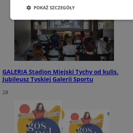
POKAŻ SZCZEGÓŁY
Niezbędne
Wydajność
Targetowani
Niesklasyfikowane
GALERIA
Stadion Miejski Tychy od kulis.
Jubileusz Tyskiej Galerii Sportu
Niezbędne
Wydajność
Targetowanie
Funkcjonalno
28
Niezbędne pliki cookie umożliwiają korzystanie z podstawowych fun
takich jak logowanie użytkownika i zarządzanie kontem. Bez niezb
można prawidłowo korzystać ze strony internetowej.
Provider
/
Okres
Nazwa
Domena
przechowywani
SessID
mojetychy.pl
1 rok