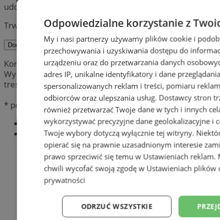
udostępniona publicznie.
Odpowiedzialne korzystanie z Twoi
Trwa wysyłanie komentarza ...
My i nasi partnerzy używamy plików cookie i podob
Dodaj komentarz
przechowywania i uzyskiwania dostępu do informac
urządzeniu oraz do przetwarzania danych osobowych
Komentarze są prywatnymi opiniami użytkowników.
Wydawca portalu nie ponosi odpowiedzialności za
adres IP, unikalne identyfikatory i dane przeglądani
treść.
spersonalizowanych reklam i treści, pomiaru reklam i
odbiorców oraz ulepszania usług.
Dostawcy stron tr
* pola obowiązkowe
również przetwarzać Twoje dane w tych i innych cel
wykorzystywać precyzyjne dane geolokalizacyjne i c
Najnowsze
Twoje wybory dotyczą wyłącznie tej witryny. Niekt
Popularne
opierać się na prawnie uzasadnionym interesie zami
prawo sprzeciwić się temu w
Ustawieniach reklam
.
chwili wycofać swoją zgodę w
Ustawieniach plików 
prywatności
ODRZUĆ WSZYSTKIE
PRZEJ