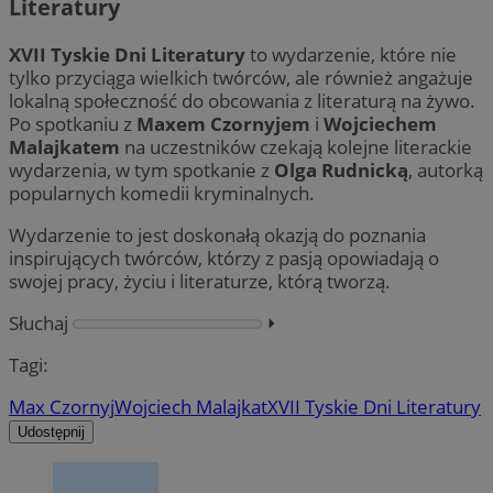
Literatury
XVII Tyskie Dni Literatury
to wydarzenie, które nie
tylko przyciąga wielkich twórców, ale również angażuje
lokalną społeczność do obcowania z literaturą na żywo.
Po spotkaniu z
Maxem Czornyjem
i
Wojciechem
Malajkatem
na uczestników czekają kolejne literackie
wydarzenia, w tym spotkanie z
Olga Rudnicką
, autorką
popularnych komedii kryminalnych.
Wydarzenie to jest doskonałą okazją do poznania
inspirujących twórców, którzy z pasją opowiadają o
swojej pracy, życiu i literaturze, którą tworzą.
Słuchaj
⏵︎
Tagi:
Max Czornyj
Wojciech Malajkat
XVII Tyskie Dni Literatury
Udostępnij