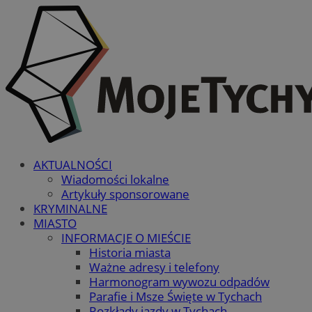
AKTUALNOŚCI
Wiadomości lokalne
Artykuły sponsorowane
KRYMINALNE
MIASTO
INFORMACJE O MIEŚCIE
Historia miasta
Ważne adresy i telefony
Harmonogram wywozu odpadów
Parafie i Msze Święte w Tychach
Rozkłady jazdy w Tychach