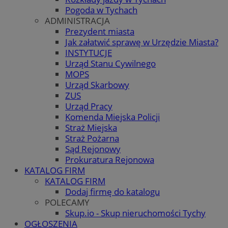
Pogoda w Tychach
ADMINISTRACJA
Prezydent miasta
Jak załatwić sprawę w Urzędzie Miasta?
INSTYTUCJE
Urząd Stanu Cywilnego
MOPS
Urząd Skarbowy
ZUS
Urząd Pracy
Komenda Miejska Policji
Straż Miejska
Straż Pożarna
Sąd Rejonowy
Prokuratura Rejonowa
KATALOG FIRM
KATALOG FIRM
Dodaj firmę do katalogu
POLECAMY
Skup.io - Skup nieruchomości Tychy
OGŁOSZENIA