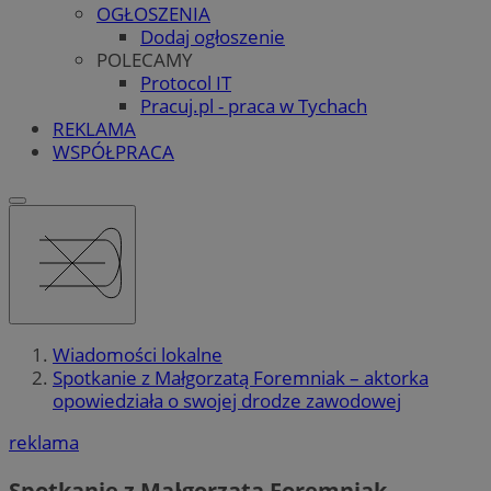
OGŁOSZENIA
Dodaj ogłoszenie
POLECAMY
Protocol IT
Pracuj.pl - praca w Tychach
REKLAMA
WSPÓŁPRACA
Wiadomości lokalne
Spotkanie z Małgorzatą Foremniak – aktorka
opowiedziała o swojej drodze zawodowej
reklama
Spotkanie z Małgorzatą Foremniak –