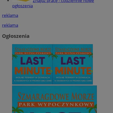
Znajdź pracę - codziennie nowe
ogłoszenia
Niesklasyfikowane
reklama
reklama
Ogłoszenia
Niezbędne
Wydajność
Targetowanie
Funkcjonalno
Niezbędne pliki cookie umożliwiają korzystanie z podstawowych fun
takich jak logowanie użytkownika i zarządzanie kontem. Bez niezb
można prawidłowo korzystać ze strony internetowej.
Provider
/
Okres
Nazwa
Domena
przechowywani
SessID
mojetychy.pl
1 rok
QeSessID
mojetychy.pl
1 rok
MvSessID
mojetychy.pl
1 rok