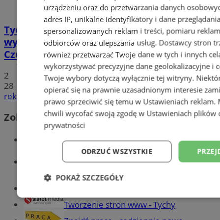
urządzeniu oraz do przetwarzania danych osobowych
adres IP, unikalne identyfikatory i dane przeglądani
Tychy: Koncert chóralny "Messa di Gloria" –
spersonalizowanych reklam i treści, pomiaru reklam i
wyjątkowe wydarzenie muzyczne w
odbiorców oraz ulepszania usług.
Dostawcy stron tr
Czułowie
również przetwarzać Twoje dane w tych i innych cel
wykorzystywać precyzyjne dane geolokalizacyjne i c
2
Twoje wybory dotyczą wyłącznie tej witryny. Niekt
28
opierać się na prawnie uzasadnionym interesie zami
reklama
prawo sprzeciwić się temu w
Ustawieniach reklam
.
chwili wycofać swoją zgodę w
Ustawieniach plików 
Zobacz również
prywatności
Wiadomości kryminalne w Tychach
ODRZUĆ WSZYSTKIE
PRZEJ
Wiadomości lokalne
POKAŻ SZCZEGÓŁY
Części samochodowe do -70%!
Niezbędne
Wydajność
Targetowani
Tworzenie stron www - Tychy