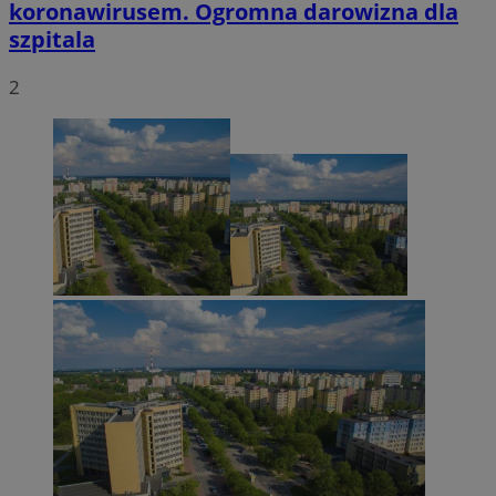
koronawirusem. Ogromna darowizna dla
szpitala
2