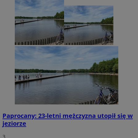
Paprocany: 23-letni mężczyzna utopił się w
jeziorze
3