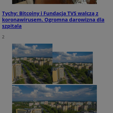
Tychy: Bitcoiny i Fundacja TVS walczą z
koronawirusem. Ogromna darowizna dla
szpitala
2