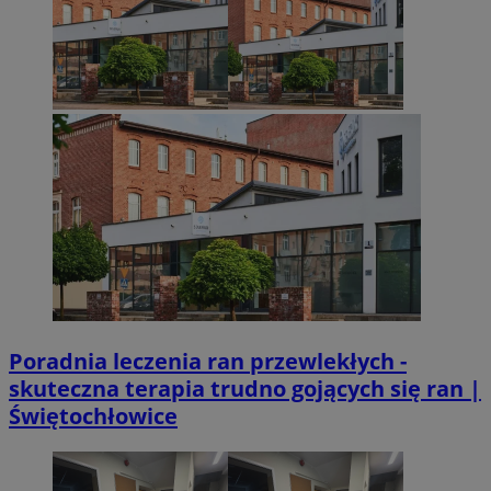
Googl
VISITOR_PRIVACY_METADATA
5 miesięcy 4
YouTube
tygodnie
.youtube.com
Poradnia leczenia ran przewlekłych -
skuteczna terapia trudno gojących się ran |
Świętochłowice