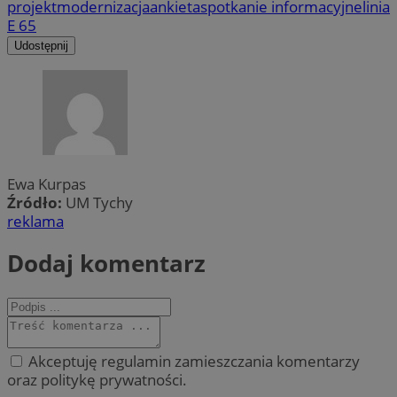
projekt
modernizacja
ankieta
spotkanie informacyjne
linia
E 65
Udostępnij
Ewa Kurpas
Źródło:
UM Tychy
reklama
Dodaj komentarz
Akceptuję regulamin zamieszczania komentarzy
oraz politykę prywatności.