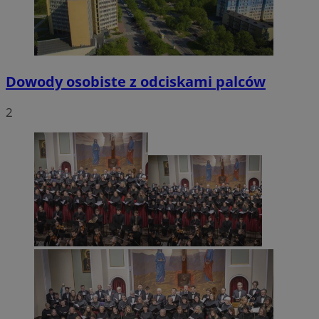
Dowody osobiste z odciskami palców
2