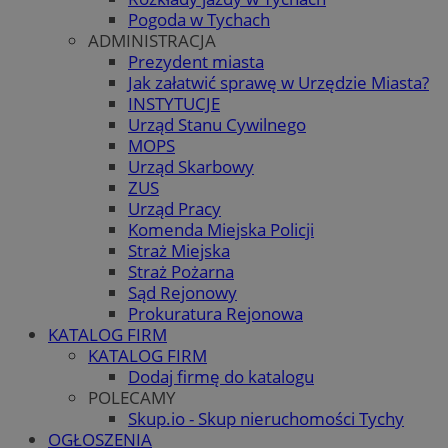
Pogoda w Tychach
ADMINISTRACJA
Prezydent miasta
Jak załatwić sprawę w Urzędzie Miasta?
INSTYTUCJE
Urząd Stanu Cywilnego
MOPS
Urząd Skarbowy
ZUS
Urząd Pracy
Komenda Miejska Policji
Straż Miejska
Straż Pożarna
Sąd Rejonowy
Prokuratura Rejonowa
KATALOG FIRM
KATALOG FIRM
Dodaj firmę do katalogu
POLECAMY
Skup.io - Skup nieruchomości Tychy
OGŁOSZENIA