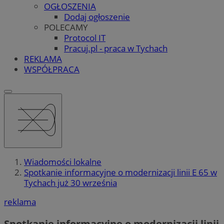
OGŁOSZENIA
Dodaj ogłoszenie
POLECAMY
Protocol IT
Pracuj.pl - praca w Tychach
REKLAMA
WSPÓŁPRACA
Wiadomości lokalne
Spotkanie informacyjne o modernizacji linii E 65 w
Tychach już 30 września
reklama
Spotkanie informacyjne o modernizacji linii