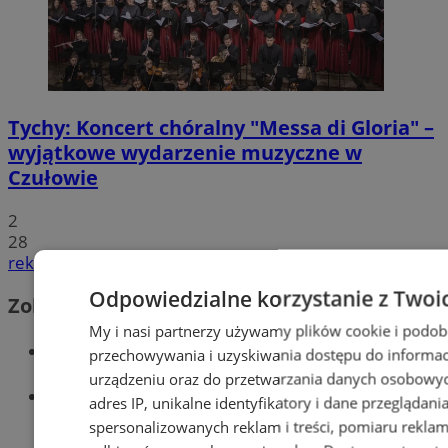
Tychy: Koncert chóralny "Messa di Gloria" –
wyjątkowe wydarzenie muzyczne w
Czułowie
2
28
reklama
Odpowiedzialne korzystanie z Twoi
Zobacz również
My i nasi partnerzy używamy plików cookie i podob
Wiadomości kryminalne w Tychach
przechowywania i uzyskiwania dostępu do informac
urządzeniu oraz do przetwarzania danych osobowych
Wiadomości lokalne
adres IP, unikalne identyfikatory i dane przeglądani
spersonalizowanych reklam i treści, pomiaru reklam i