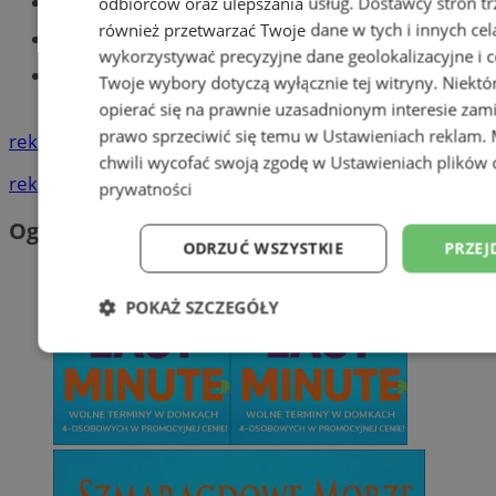
Części samochodowe do -70%!
odbiorców oraz ulepszania usług.
Dostawcy stron tr
również przetwarzać Twoje dane w tych i innych cel
Tworzenie stron www - Tychy
wykorzystywać precyzyjne dane geolokalizacyjne i c
Znajdź pracę - codziennie nowe
Twoje wybory dotyczą wyłącznie tej witryny. Niekt
ogłoszenia
opierać się na prawnie uzasadnionym interesie zami
prawo sprzeciwić się temu w
Ustawieniach reklam
.
reklama
chwili wycofać swoją zgodę w
Ustawieniach plików 
reklama
prywatności
Ogłoszenia
ODRZUĆ WSZYSTKIE
PRZEJ
POKAŻ SZCZEGÓŁY
Niezbędne
Wydajność
Targetowani
Niesklasyfikowane