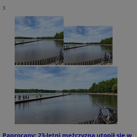
3
Paprocany: 23-letni mężczyzna utopił się w