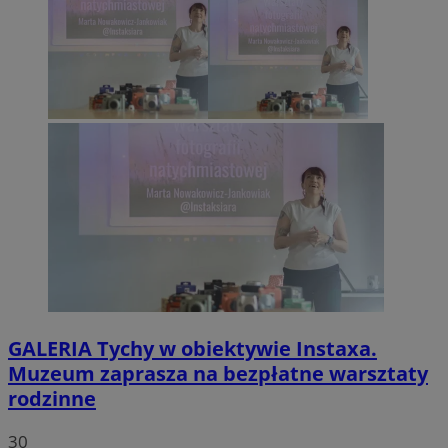
GALERIA
Tychy w obiektywie Instaxa.
Muzeum zaprasza na bezpłatne warsztaty
rodzinne
30