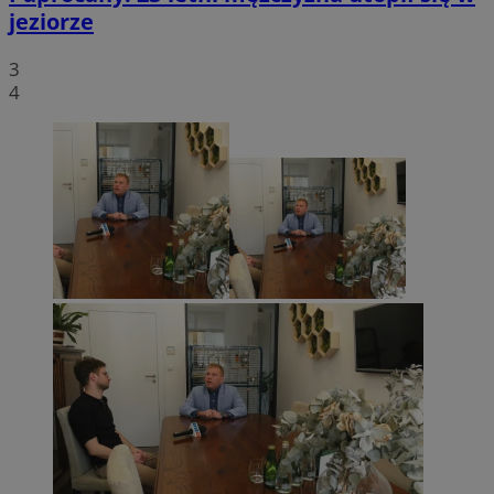
jeziorze
3
4