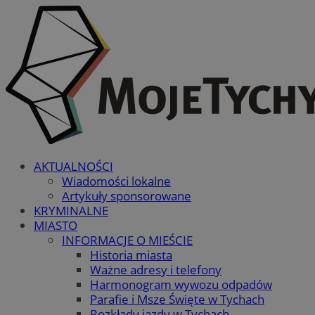
AKTUALNOŚCI
Wiadomości lokalne
Artykuły sponsorowane
KRYMINALNE
MIASTO
INFORMACJE O MIEŚCIE
Historia miasta
Ważne adresy i telefony
Harmonogram wywozu odpadów
Parafie i Msze Święte w Tychach
Rozkłady jazdy w Tychach