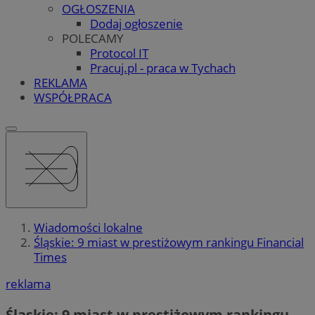
OGŁOSZENIA
Dodaj ogłoszenie
POLECAMY
Protocol IT
Pracuj.pl - praca w Tychach
REKLAMA
WSPÓŁPRACA
Wiadomości lokalne
Śląskie: 9 miast w prestiżowym rankingu Financial
Times
reklama
Śląskie: 9 miast w prestiżowym rankingu