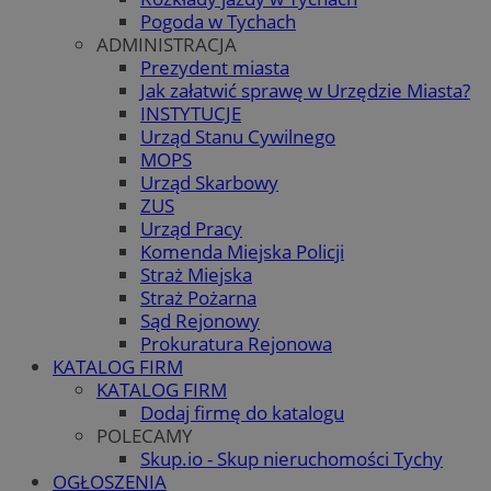
Pogoda w Tychach
ADMINISTRACJA
Prezydent miasta
Jak załatwić sprawę w Urzędzie Miasta?
INSTYTUCJE
Urząd Stanu Cywilnego
MOPS
Urząd Skarbowy
ZUS
Urząd Pracy
Komenda Miejska Policji
Straż Miejska
Straż Pożarna
Sąd Rejonowy
Prokuratura Rejonowa
KATALOG FIRM
KATALOG FIRM
Dodaj firmę do katalogu
POLECAMY
Skup.io - Skup nieruchomości Tychy
OGŁOSZENIA