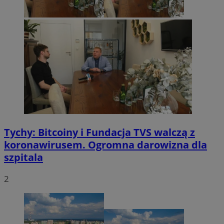
Tychy: Bitcoiny i Fundacja TVS walczą z
koronawirusem. Ogromna darowizna dla
szpitala
2