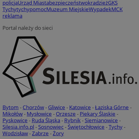
policja
Urząd Miasta
bezpieczeństwo
kradzież
GKS
Tychy
tychy
pomoc
Muzeum Miejskie
Wypadek
MCK
reklama
Portal należy do sieci
Bytom
-
Chorzów
-
Gliwice
-
Katowice
-
Łaziska Górne
-
Mikołów
-
Mysłowice
-
Orzesze
-
Piekary Śląskie
-
Pyskowice
-
Ruda Śląska
-
Rybnik
-
Siemianowice
-
Silesia.info.pl
-
Sosnowiec
-
Świętochłowice
-
Tychy
-
Wodzisław
-
Zabrze
-
Żory