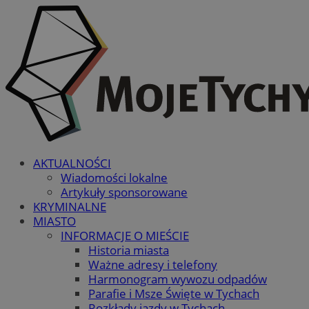
AKTUALNOŚCI
Wiadomości lokalne
Artykuły sponsorowane
KRYMINALNE
MIASTO
INFORMACJE O MIEŚCIE
Historia miasta
Ważne adresy i telefony
Harmonogram wywozu odpadów
Parafie i Msze Święte w Tychach
Rozkłady jazdy w Tychach