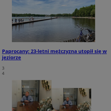
Paprocany: 23-letni mężczyzna utopił się w
jeziorze
3
4