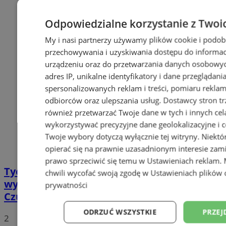
Odpowiedzialne korzystanie z Twoi
My i nasi partnerzy używamy plików cookie i podob
przechowywania i uzyskiwania dostępu do informac
urządzeniu oraz do przetwarzania danych osobowych
adres IP, unikalne identyfikatory i dane przeglądani
spersonalizowanych reklam i treści, pomiaru reklam i
odbiorców oraz ulepszania usług.
Dostawcy stron tr
również przetwarzać Twoje dane w tych i innych cel
wykorzystywać precyzyjne dane geolokalizacyjne i c
Twoje wybory dotyczą wyłącznie tej witryny. Niekt
opierać się na prawnie uzasadnionym interesie zami
prawo sprzeciwić się temu w
Ustawieniach reklam
.
Tychy: Koncert chóralny "Messa di Gloria" –
chwili wycofać swoją zgodę w
Ustawieniach plików 
wyjątkowe wydarzenie muzyczne w
prywatności
Czułowie
ODRZUĆ WSZYSTKIE
PRZEJ
2