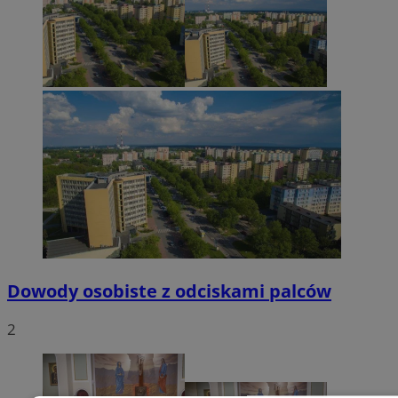
Dowody osobiste z odciskami palców
2