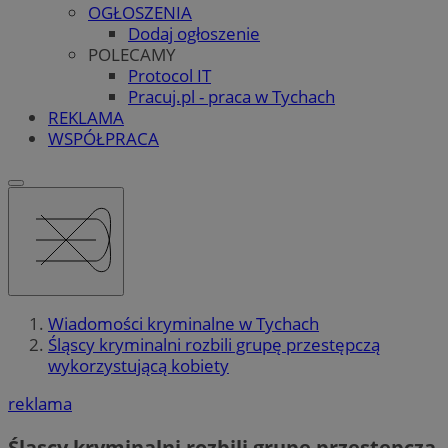
OGŁOSZENIA
Dodaj ogłoszenie
POLECAMY
Protocol IT
Pracuj.pl - praca w Tychach
REKLAMA
WSPÓŁPRACA
Wiadomości kryminalne w Tychach
Śląscy kryminalni rozbili grupę przestępczą
wykorzystującą kobiety
reklama
Śląscy kryminalni rozbili grupę przestępczą