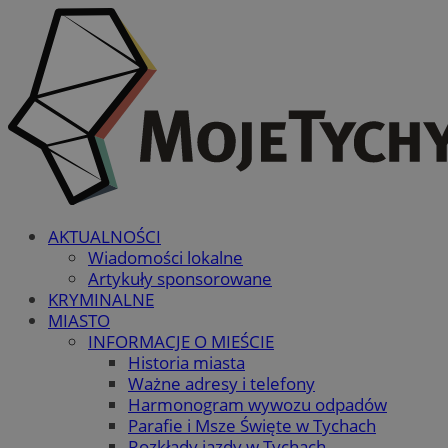
AKTUALNOŚCI
Wiadomości lokalne
Artykuły sponsorowane
KRYMINALNE
MIASTO
INFORMACJE O MIEŚCIE
Historia miasta
Ważne adresy i telefony
Harmonogram wywozu odpadów
Parafie i Msze Święte w Tychach
Rozkłady jazdy w Tychach