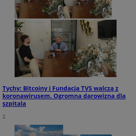
Tychy: Bitcoiny i Fundacja TVS walczą z
koronawirusem. Ogromna darowizna dla
szpitala
2