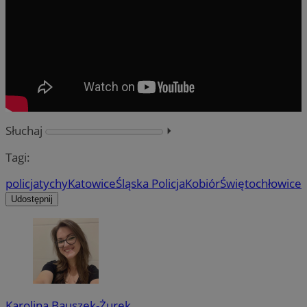
Słuchaj
⏵︎
Tagi:
policja
tychy
Katowice
Śląska Policja
Kobiór
Świętochłowice
Udostępnij
Karolina Bauszek-Żurek