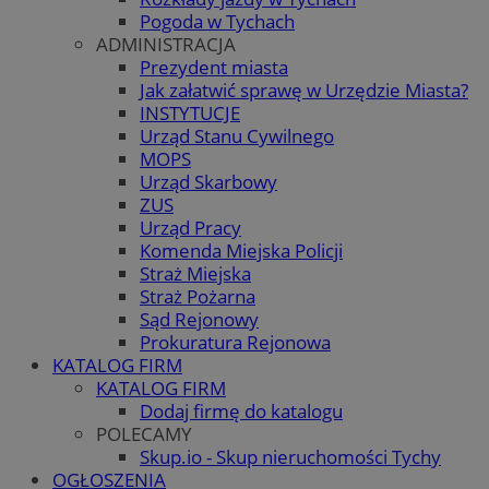
Pogoda w Tychach
ADMINISTRACJA
Prezydent miasta
Jak załatwić sprawę w Urzędzie Miasta?
INSTYTUCJE
Urząd Stanu Cywilnego
MOPS
Urząd Skarbowy
ZUS
Urząd Pracy
Komenda Miejska Policji
Straż Miejska
Straż Pożarna
Sąd Rejonowy
Prokuratura Rejonowa
KATALOG FIRM
KATALOG FIRM
Dodaj firmę do katalogu
POLECAMY
Skup.io - Skup nieruchomości Tychy
OGŁOSZENIA