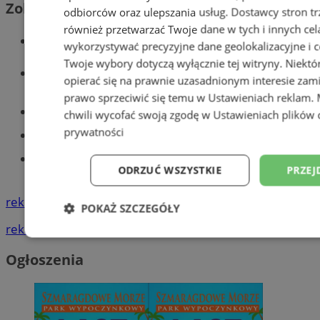
Zobacz również
odbiorców oraz ulepszania usług.
Dostawcy stron tr
również przetwarzać Twoje dane w tych i innych cel
Wiadomości kryminalne w Tychach
wykorzystywać precyzyjne dane geolokalizacyjne i c
Twoje wybory dotyczą wyłącznie tej witryny. Niekt
Wiadomości lokalne
opierać się na prawnie uzasadnionym interesie zami
prawo sprzeciwić się temu w
Ustawieniach reklam
.
Części samochodowe do -70%!
chwili wycofać swoją zgodę w
Ustawieniach plików 
prywatności
Tworzenie stron www - Tychy
Znajdź pracę - codziennie nowe
ODRZUĆ WSZYSTKIE
PRZEJ
ogłoszenia
reklama
POKAŻ SZCZEGÓŁY
reklama
Niezbędne
Wydajność
Targetowani
Ogłoszenia
Niesklasyfikowane