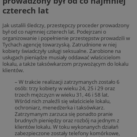
prowadzony był od co najmniej
czterech lat
Jak ustalili śledczy, przestępczy proceder prowadzony
był od co najmniej czterech lat. Podejrzani o
organizowanie i popełnienie przestępstw prowadzili w
Tychach agencję towarzyską. Zatrudnione w niej
kobiety świadczyły usługi seksualne. Zarobione na
usługach pieniądze musiały oddawać właścicielom
lokalu, a także taksówkarzom przywożącym do lokalu
klientów.
– W trakcie realizacji zatrzymanych zostało 6
osób: trzy kobiety w wieku 24, 25 i 29 oraz
trzech mężczyzn w wieku 31, 46 i 58 lat.
Wśród nich znaleźli się właściciele lokalu,
ochroniarz, menedżerka i taksówkarz.
Zatrzymanym zarzuca się ponadto pranie
brudnych pieniędzy oraz rozbój na jednym z
klientów lokalu. W toku wykonanych działań
zabezpieczone zostały telefony komórkowe,