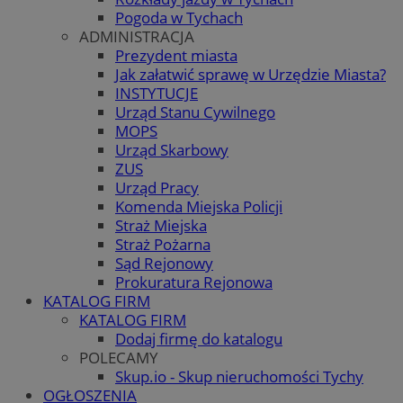
Pogoda w Tychach
ADMINISTRACJA
Prezydent miasta
Jak załatwić sprawę w Urzędzie Miasta?
INSTYTUCJE
Urząd Stanu Cywilnego
MOPS
Urząd Skarbowy
ZUS
Urząd Pracy
Komenda Miejska Policji
Straż Miejska
Straż Pożarna
Sąd Rejonowy
Prokuratura Rejonowa
KATALOG FIRM
KATALOG FIRM
Dodaj firmę do katalogu
POLECAMY
Skup.io - Skup nieruchomości Tychy
OGŁOSZENIA