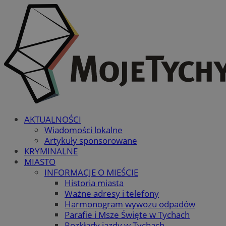
AKTUALNOŚCI
Wiadomości lokalne
Artykuły sponsorowane
KRYMINALNE
MIASTO
INFORMACJE O MIEŚCIE
Historia miasta
Ważne adresy i telefony
Harmonogram wywozu odpadów
Parafie i Msze Święte w Tychach
Rozkłady jazdy w Tychach