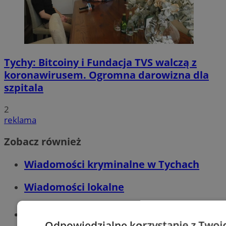
Tychy: Bitcoiny i Fundacja TVS walczą z
koronawirusem. Ogromna darowizna dla
szpitala
2
reklama
Zobacz również
Wiadomości kryminalne w Tychach
Wiadomości lokalne
Części samochodowe do -70%!
Odpowiedzialne korzystanie z Twoi