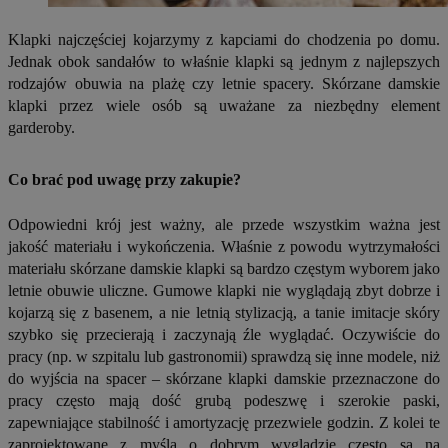
Klapki najczęściej kojarzymy z kapciami do chodzenia po domu.
Jednak obok sandałów to właśnie klapki są jednym z najlepszych
rodzajów obuwia na plażę czy letnie spacery. Skórzane damskie
klapki przez wiele osób są uważane za niezbędny element
garderoby.
Co brać pod uwagę przy zakupie?
Odpowiedni krój jest ważny, ale przede wszystkim ważna jest
jakość materiału i wykończenia. Właśnie z powodu wytrzymałości
materiału skórzane damskie klapki są bardzo częstym wyborem jako
letnie obuwie uliczne. Gumowe klapki nie wyglądają zbyt dobrze i
kojarzą się z basenem, a nie letnią stylizacją, a tanie imitacje skóry
szybko się przecierają i zaczynają źle wyglądać. Oczywiście do
pracy (np. w szpitalu lub gastronomii) sprawdzą się inne modele, niż
do wyjścia na spacer – skórzane klapki damskie przeznaczone do
pracy często mają dość grubą podeszwę i szerokie paski,
zapewniające stabilność i amortyzację przezwiele godzin. Z kolei te
zaprojektowane z myślą o dobrym wyglądzie często są na