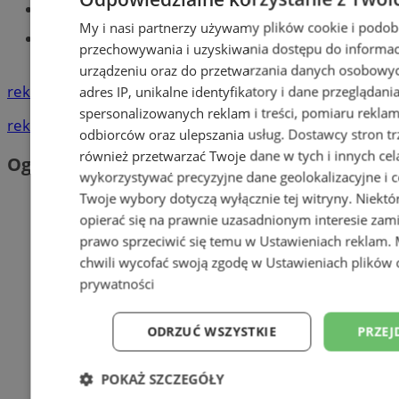
Tworzenie stron www - Tychy
My i nasi partnerzy używamy plików cookie i podob
Znajdź pracę - codziennie nowe
przechowywania i uzyskiwania dostępu do informac
ogłoszenia
urządzeniu oraz do przetwarzania danych osobowych
reklama
adres IP, unikalne identyfikatory i dane przeglądani
spersonalizowanych reklam i treści, pomiaru reklam i
reklama
odbiorców oraz ulepszania usług.
Dostawcy stron tr
również przetwarzać Twoje dane w tych i innych cel
Ogłoszenia
wykorzystywać precyzyjne dane geolokalizacyjne i c
Twoje wybory dotyczą wyłącznie tej witryny. Niekt
opierać się na prawnie uzasadnionym interesie zami
prawo sprzeciwić się temu w
Ustawieniach reklam
.
chwili wycofać swoją zgodę w
Ustawieniach plików 
prywatności
ODRZUĆ WSZYSTKIE
PRZEJ
POKAŻ SZCZEGÓŁY