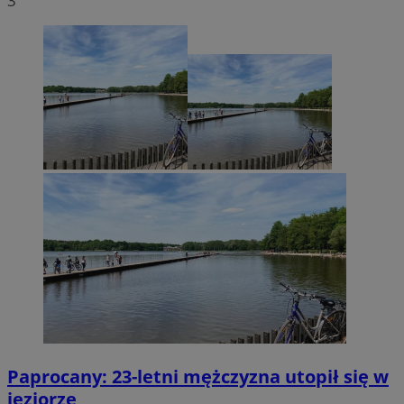
3
Paprocany: 23-letni mężczyzna utopił się w
jeziorze