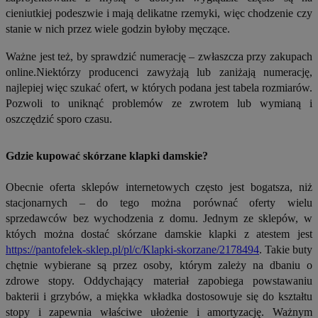
cieniutkiej podeszwie i mają delikatne rzemyki, więc chodzenie czy
stanie w nich przez wiele godzin byłoby męczące.
Ważne jest też, by sprawdzić numerację – zwłaszcza przy zakupach
online.Niektórzy producenci zawyżają lub zaniżają numerację,
najlepiej więc szukać ofert, w których podana jest tabela rozmiarów.
Pozwoli to uniknąć problemów ze zwrotem lub wymianą i
oszczędzić sporo czasu.
Gdzie kupować skórzane klapki damskie?
Obecnie oferta sklepów internetowych często jest bogatsza, niż
stacjonarnych – do tego można porównać oferty wielu
sprzedawców bez wychodzenia z domu. Jednym ze sklepów, w
któych można dostać skórzane damskie klapki z atestem jest
https://pantofelek-sklep.pl/pl/c/Klapki-skorzane/2178494
. Takie buty
chętnie wybierane są przez osoby, którym zależy na dbaniu o
zdrowe stopy. Oddychający materiał zapobiega powstawaniu
bakterii i grzybów, a miękka wkładka dostosowuje się do kształtu
stopy i zapewnia właściwe ułożenie i amortyzację. Ważnym