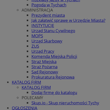
Pogoda w Tychach
ADMINISTRACJA
Prezydent miasta
Jak załatwić sprawę w Urzędzie Miasta?
INSTYTUCJE
Urząd Stanu Cywilnego
MOPS
Urząd Skarbowy
ZUS
Urząd Pracy
Komenda Miejska Policji
Straż Miejska
Straż Pożarna
Sąd Rejonowy
Prokuratura Rejonowa
KATALOG FIRM
KATALOG FIRM
Dodaj firmę do katalogu
POLECAMY
Skup.io - Skup nieruchomości Tychy
OGŁOSZENIA