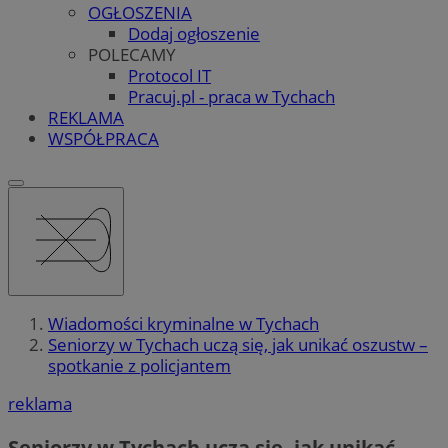
OGŁOSZENIA
Dodaj ogłoszenie
POLECAMY
Protocol IT
Pracuj.pl - praca w Tychach
REKLAMA
WSPÓŁPRACA
Wiadomości kryminalne w Tychach
Seniorzy w Tychach uczą się, jak unikać oszustw –
spotkanie z policjantem
reklama
Seniorzy w Tychach uczą się, jak unikać