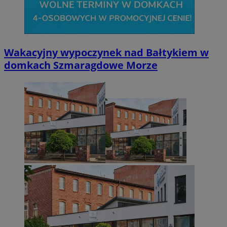
CookieScriptConsent
4 tygodnie 2 dn
CookieScript
mojetychy.pl
Wakacyjny wypoczynek nad Bałtykiem w
domkach Szmaragdowe Morze
Googl
VISITOR_PRIVACY_METADATA
5 miesięcy 4
YouTube
tygodnie
.youtube.com