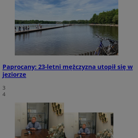
Paprocany: 23-letni mężczyzna utopił się w
jeziorze
3
4