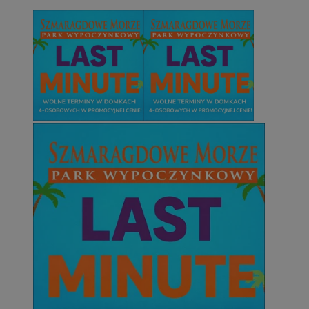
Niesklasyfikowane
Niezbędne
Wydajność
Targetowanie
Funkcjonalno
Niezbędne pliki cookie umożliwiają korzystanie z podstawowych fun
takich jak logowanie użytkownika i zarządzanie kontem. Bez niezb
można prawidłowo korzystać ze strony internetowej.
Provider
/
Okres
Nazwa
Domena
przechowywani
SessID
mojetychy.pl
1 rok
QeSessID
mojetychy.pl
1 rok
MvSessID
mojetychy.pl
1 rok