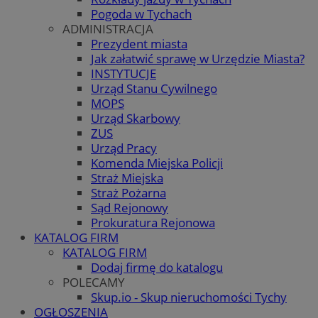
Pogoda w Tychach
ADMINISTRACJA
Prezydent miasta
Jak załatwić sprawę w Urzędzie Miasta?
INSTYTUCJE
Urząd Stanu Cywilnego
MOPS
Urząd Skarbowy
ZUS
Urząd Pracy
Komenda Miejska Policji
Straż Miejska
Straż Pożarna
Sąd Rejonowy
Prokuratura Rejonowa
KATALOG FIRM
KATALOG FIRM
Dodaj firmę do katalogu
POLECAMY
Skup.io - Skup nieruchomości Tychy
OGŁOSZENIA