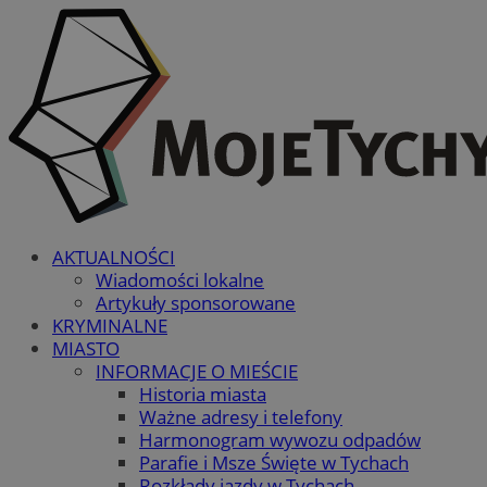
AKTUALNOŚCI
Wiadomości lokalne
Artykuły sponsorowane
KRYMINALNE
MIASTO
INFORMACJE O MIEŚCIE
Historia miasta
Ważne adresy i telefony
Harmonogram wywozu odpadów
Parafie i Msze Święte w Tychach
Rozkłady jazdy w Tychach