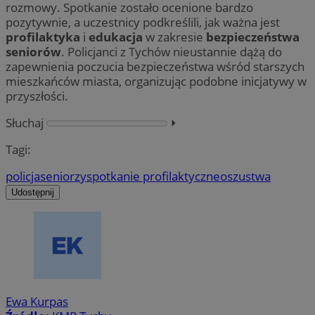
rozmowy. Spotkanie zostało ocenione bardzo
pozytywnie, a uczestnicy podkreślili, jak ważna jest
profilaktyka
i
edukacja
w zakresie
bezpieczeństwa
seniorów
. Policjanci z Tychów nieustannie dążą do
zapewnienia poczucia bezpieczeństwa wśród starszych
mieszkańców miasta, organizując podobne inicjatywy w
przyszłości.
Słuchaj
⏵︎
Tagi:
policja
seniorzy
spotkanie profilaktyczne
oszustwa
Udostępnij
Ewa Kurpas