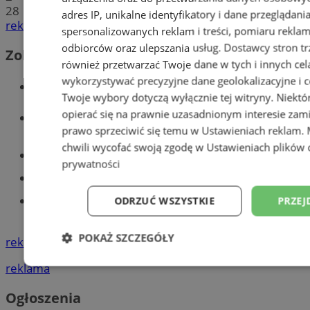
28
adres IP, unikalne identyfikatory i dane przeglądani
reklama
spersonalizowanych reklam i treści, pomiaru reklam i
odbiorców oraz ulepszania usług.
Dostawcy stron tr
Zobacz również
również przetwarzać Twoje dane w tych i innych cel
wykorzystywać precyzyjne dane geolokalizacyjne i c
Wiadomości kryminalne w Tychach
Twoje wybory dotyczą wyłącznie tej witryny. Niekt
opierać się na prawnie uzasadnionym interesie zami
Wiadomości lokalne
prawo sprzeciwić się temu w
Ustawieniach reklam
.
chwili wycofać swoją zgodę w
Ustawieniach plików 
Części samochodowe do -70%!
prywatności
Tworzenie stron www - Tychy
Znajdź pracę - codziennie nowe
ODRZUĆ WSZYSTKIE
PRZEJ
ogłoszenia
POKAŻ SZCZEGÓŁY
reklama
reklama
Niezbędne
Wydajność
Targetowani
Ogłoszenia