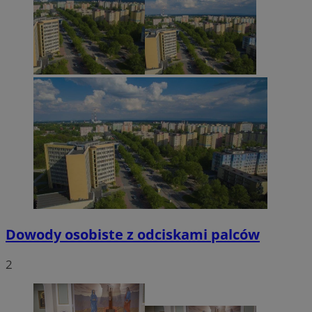
Dowody osobiste z odciskami palców
2