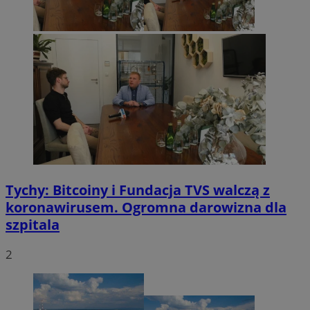
Tychy: Bitcoiny i Fundacja TVS walczą z
koronawirusem. Ogromna darowizna dla
szpitala
2