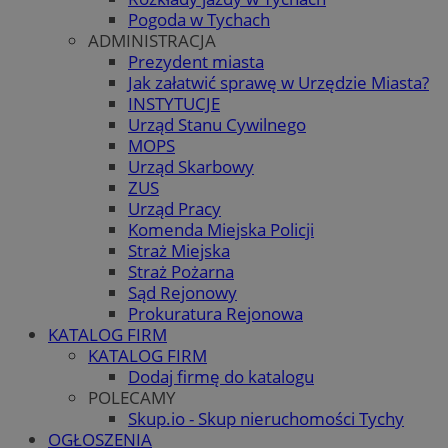
Pogoda w Tychach
ADMINISTRACJA
Prezydent miasta
Jak załatwić sprawę w Urzędzie Miasta?
INSTYTUCJE
Urząd Stanu Cywilnego
MOPS
Urząd Skarbowy
ZUS
Urząd Pracy
Komenda Miejska Policji
Straż Miejska
Straż Pożarna
Sąd Rejonowy
Prokuratura Rejonowa
KATALOG FIRM
KATALOG FIRM
Dodaj firmę do katalogu
POLECAMY
Skup.io - Skup nieruchomości Tychy
OGŁOSZENIA