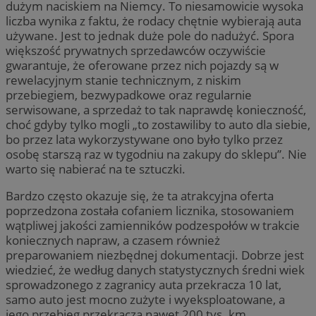
dużym naciskiem na Niemcy. To niesamowicie wysoka
liczba wynika z faktu, że rodacy chętnie wybierają auta
używane. Jest to jednak duże pole do nadużyć. Spora
większość prywatnych sprzedawców oczywiście
gwarantuje, że oferowane przez nich pojazdy są w
rewelacyjnym stanie technicznym, z niskim
przebiegiem, bezwypadkowe oraz regularnie
serwisowane, a sprzedaż to tak naprawdę konieczność,
choć gdyby tylko mogli „to zostawiliby to auto dla siebie,
bo przez lata wykorzystywane ono było tylko przez
osobę starszą raz w tygodniu na zakupy do sklepu”. Nie
warto się nabierać na te sztuczki.
Bardzo często okazuje się, że ta atrakcyjna oferta
poprzedzona została cofaniem licznika, stosowaniem
wątpliwej jakości zamienników podzespołów w trakcie
koniecznych napraw, a czasem również
preparowaniem niezbędnej dokumentacji. Dobrze jest
wiedzieć, że według danych statystycznych średni wiek
sprowadzonego z zagranicy auta przekracza 10 lat,
samo auto jest mocno zużyte i wyeksploatowane, a
jego przebieg przekracza nawet 200 tys. km.