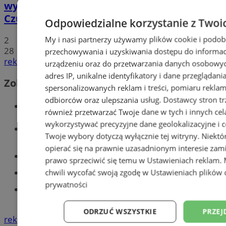
wyjątkowe wydarzenie muzyczne w
Czułowie
Odpowiedzialne korzystanie z Twoi
My i nasi partnerzy używamy plików cookie i podob
2
28
przechowywania i uzyskiwania dostępu do informac
reklama
urządzeniu oraz do przetwarzania danych osobowych
adres IP, unikalne identyfikatory i dane przeglądani
Zobacz również
spersonalizowanych reklam i treści, pomiaru reklam i
odbiorców oraz ulepszania usług.
Dostawcy stron tr
Wiadomości kryminalne w Tychach
również przetwarzać Twoje dane w tych i innych cel
wykorzystywać precyzyjne dane geolokalizacyjne i c
Wiadomości lokalne
Twoje wybory dotyczą wyłącznie tej witryny. Niekt
opierać się na prawnie uzasadnionym interesie zami
Części samochodowe do -70%!
prawo sprzeciwić się temu w
Ustawieniach reklam
.
chwili wycofać swoją zgodę w
Ustawieniach plików 
Tworzenie stron www - Tychy
prywatności
Znajdź pracę - codziennie nowe
ogłoszenia
ODRZUĆ WSZYSTKIE
PRZEJ
reklama