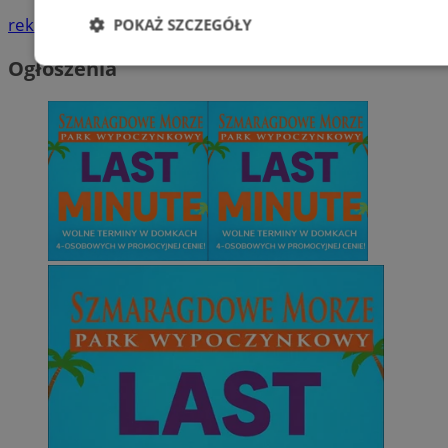
reklama
POKAŻ SZCZEGÓŁY
Ogłoszenia
Niezbędne
Wydajność
Targetowani
Niesklasyfikowane
Niezbędne
Wydajność
Targetowanie
Funkcjonalno
Niezbędne pliki cookie umożliwiają korzystanie z podstawowych fun
takich jak logowanie użytkownika i zarządzanie kontem. Bez niezb
można prawidłowo korzystać ze strony internetowej.
Provider
/
Okres
Nazwa
Domena
przechowywani
SessID
mojetychy.pl
1 rok