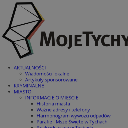
AKTUALNOŚCI
Wiadomości lokalne
Artykuły sponsorowane
KRYMINALNE
MIASTO
INFORMACJE O MIEŚCIE
Historia miasta
Ważne adresy i telefony
Harmonogram wywozu odpadów
Parafie i Msze Święte w Tychach
Rozkłady jazdy w Tychach