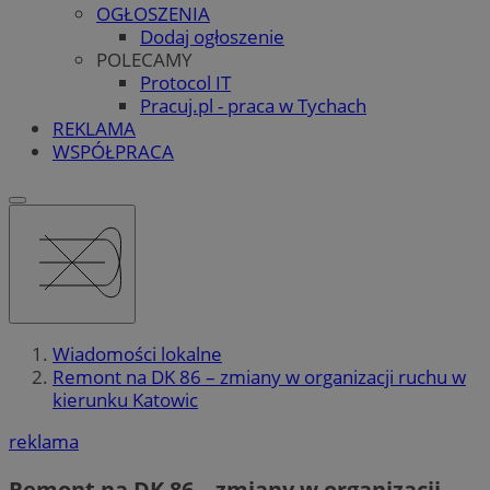
OGŁOSZENIA
Dodaj ogłoszenie
POLECAMY
Protocol IT
Pracuj.pl - praca w Tychach
REKLAMA
WSPÓŁPRACA
Wiadomości lokalne
Remont na DK 86 – zmiany w organizacji ruchu w
kierunku Katowic
reklama
Remont na DK 86 – zmiany w organizacji