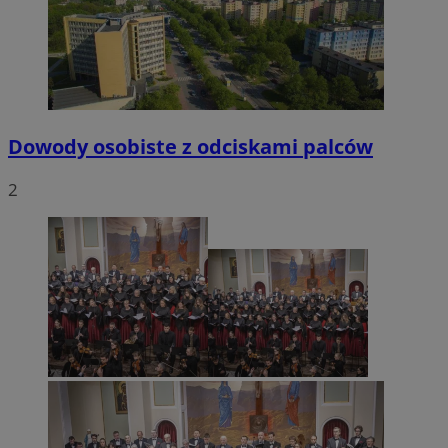
Dowody osobiste z odciskami palców
2