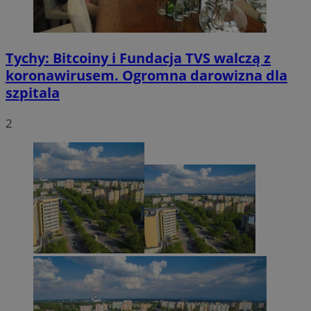
Tychy: Bitcoiny i Fundacja TVS walczą z
koronawirusem. Ogromna darowizna dla
szpitala
2