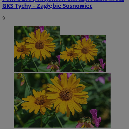
GKS Tychy – Zagłębie Sosnowiec
9