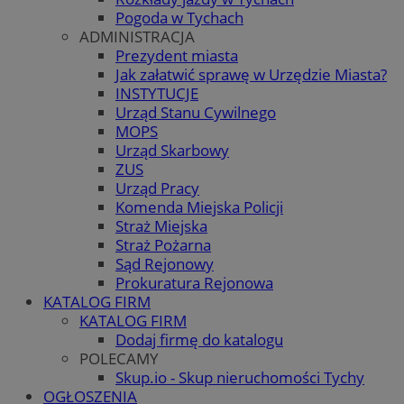
Pogoda w Tychach
ADMINISTRACJA
Prezydent miasta
Jak załatwić sprawę w Urzędzie Miasta?
INSTYTUCJE
Urząd Stanu Cywilnego
MOPS
Urząd Skarbowy
ZUS
Urząd Pracy
Komenda Miejska Policji
Straż Miejska
Straż Pożarna
Sąd Rejonowy
Prokuratura Rejonowa
KATALOG FIRM
KATALOG FIRM
Dodaj firmę do katalogu
POLECAMY
Skup.io - Skup nieruchomości Tychy
OGŁOSZENIA