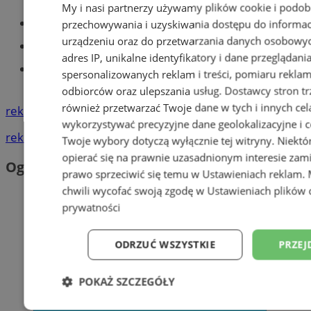
My i nasi partnerzy używamy plików cookie i podob
Części samochodowe do -70%!
przechowywania i uzyskiwania dostępu do informac
urządzeniu oraz do przetwarzania danych osobowych
Tworzenie stron www - Tychy
adres IP, unikalne identyfikatory i dane przeglądani
Znajdź pracę - codziennie nowe
spersonalizowanych reklam i treści, pomiaru reklam i
ogłoszenia
odbiorców oraz ulepszania usług.
Dostawcy stron tr
również przetwarzać Twoje dane w tych i innych cel
reklama
wykorzystywać precyzyjne dane geolokalizacyjne i c
reklama
Twoje wybory dotyczą wyłącznie tej witryny. Niekt
opierać się na prawnie uzasadnionym interesie zami
Ogłoszenia
prawo sprzeciwić się temu w
Ustawieniach reklam
.
chwili wycofać swoją zgodę w
Ustawieniach plików 
prywatności
ODRZUĆ WSZYSTKIE
PRZEJ
POKAŻ SZCZEGÓŁY