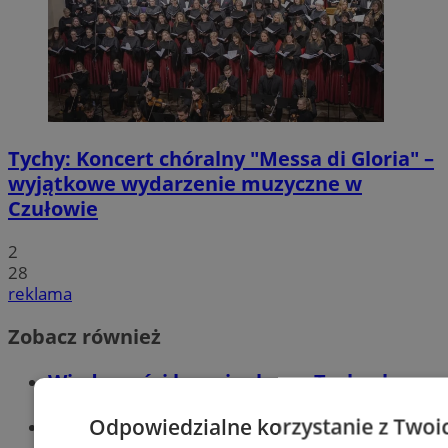
Tychy: Koncert chóralny "Messa di Gloria" –
wyjątkowe wydarzenie muzyczne w
Czułowie
2
28
reklama
Zobacz również
Wiadomości kryminalne w Tychach
Odpowiedzialne korzystanie z Twoi
Wiadomości lokalne