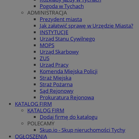
Pogoda w Tychach
ADMINISTRACJA
Prezydent miasta
Jak załatwić sprawę w Urzędzie Miasta?
INSTYTUCJE
Urząd Stanu Cywilnego
MOPS
Urząd Skarbowy
ZUS
Urząd Pracy
Komenda Miejska Policji
Straż Miejska
Straż Pożarna
Sąd Rejonowy
Prokuratura Rejonowa
KATALOG FIRM
KATALOG FIRM
Dodaj firmę do katalogu
POLECAMY
Skup.io - Skup nieruchomości Tychy
OGŁOSZENIA