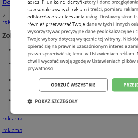
Dowody osobiste z odciskami palców
adres IP, unikalne identyfikatory i dane przeglądani
spersonalizowanych reklam i treści, pomiaru reklam i
2
odbiorców oraz ulepszania usług.
Dostawcy stron tr
reklama
również przetwarzać Twoje dane w tych i innych cel
wykorzystywać precyzyjne dane geolokalizacyjne i c
Zobacz również
Twoje wybory dotyczą wyłącznie tej witryny. Niekt
opierać się na prawnie uzasadnionym interesie zami
Wiadomości kryminalne w Tychach
prawo sprzeciwić się temu w
Ustawieniach reklam
.
chwili wycofać swoją zgodę w
Ustawieniach plików 
Wiadomości lokalne
prywatności
Części samochodowe do -70%!
ODRZUĆ WSZYSTKIE
PRZEJ
Tworzenie stron www - Tychy
Znajdź pracę - codziennie nowe
POKAŻ SZCZEGÓŁY
ogłoszenia
Niezbędne
Wydajność
Targetowani
reklama
reklama