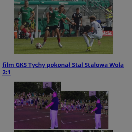
film
GKS Tychy pokonał Stal Stalowa Wola
2:1