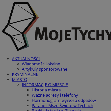
AKTUALNOŚCI
Wiadomości lokalne
Artykuły sponsorowane
KRYMINALNE
MIASTO
INFORMACJE O MIEŚCIE
Historia miasta
Ważne adresy i telefony
Harmonogram wywozu odpadów
Parafie i Msze Święte w Tychach
Rozkłady jazdy w Tychach