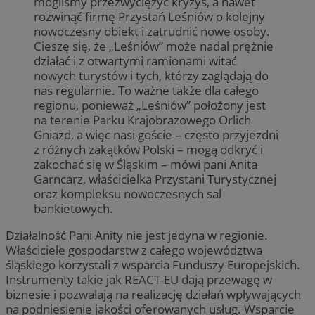
mogliśmy przezwyciężyć kryzys, a nawet
rozwinąć firmę Przystań Leśniów o kolejny
nowoczesny obiekt i zatrudnić nowe osoby.
Cieszę się, że „Leśniów” może nadal prężnie
działać i z otwartymi ramionami witać
nowych turystów i tych, którzy zaglądają do
nas regularnie. To ważne także dla całego
regionu, ponieważ „Leśniów” położony jest
na terenie Parku Krajobrazowego Orlich
Gniazd, a więc nasi goście – często przyjezdni
z różnych zakątków Polski – mogą odkryć i
zakochać się w Śląskim – mówi pani Anita
Garncarz, właścicielka Przystani Turystycznej
oraz kompleksu nowoczesnych sal
bankietowych.
Działalność Pani Anity nie jest jedyna w regionie.
Właściciele gospodarstw z całego województwa
śląskiego korzystali z wsparcia Funduszy Europejskich.
Instrumenty takie jak REACT-EU dają przewagę w
biznesie i pozwalają na realizację działań wpływających
na podniesienie jakości oferowanych usług. Wsparcie