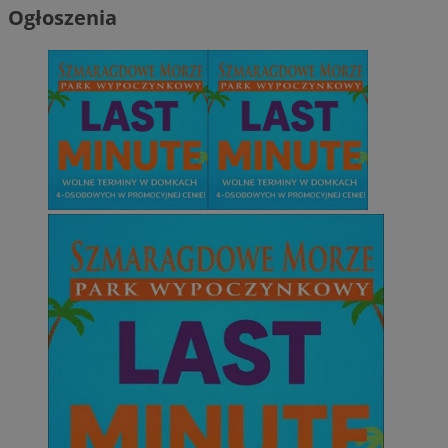
Niesklasyfikowane
Ogłoszenia
Niezbędne
Wydajność
Targetowanie
Funkcjonalno
Niezbędne pliki cookie umożliwiają korzystanie z podstawowych fun
takich jak logowanie użytkownika i zarządzanie kontem. Bez niezb
można prawidłowo korzystać ze strony internetowej.
Provider
/
Okres
Nazwa
Domena
przechowywani
SessID
mojetychy.pl
1 rok
QeSessID
mojetychy.pl
1 rok
MvSessID
mojetychy.pl
1 rok