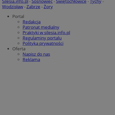
Silesia.info.pl
-
Sosnowiec
-
Świętochłowice
-
Tychy
-
Wodzisław
-
Zabrze
-
Żory
Portal
Redakcja
Patronat medialny
Praktyki w silesia.info.pl
Regulaminy portalu
Polityka prywatności
Oferta
Napisz do nas
Reklama