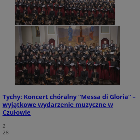
Tychy: Koncert chóralny "Messa di Gloria" –
wyjątkowe wydarzenie muzyczne w
Czułowie
2
28