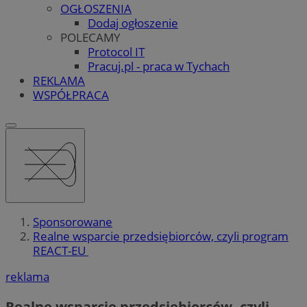
OGŁOSZENIA
Dodaj ogłoszenie
POLECAMY
Protocol IT
Pracuj.pl - praca w Tychach
REKLAMA
WSPÓŁPRACA
Sponsorowane
Realne wsparcie przedsiębiorców, czyli program
REACT-EU
reklama
Realne wsparcie przedsiębiorców, czyli