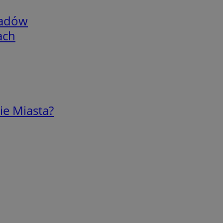
adów
ach
ie Miasta?