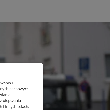
ywania i
danych osobowych,
etlania
az ulepszania
 i innych celach,