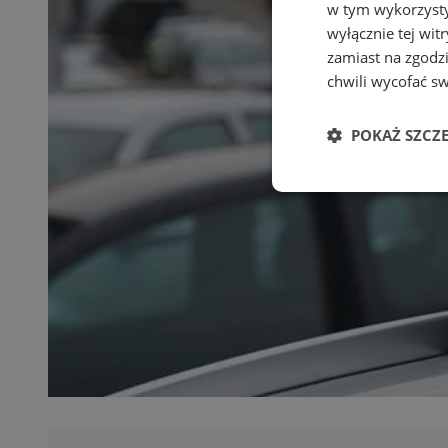
w tym wykorzysty
wyłącznie tej wi
zamiast na zgodz
chwili wycofać s
POKAŻ SZCZ
Niezbędne
Ni
Niezbędne pliki cook
zarządzanie kontem. 
Nazwa