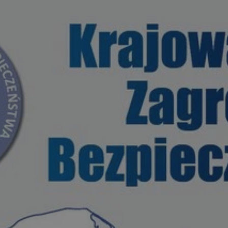
mojetychy.pl
1 rok
Ten plik cookie przechowuje identyfik
mojetychy.pl
1 rok
Ten plik cookie przechowuje identyfik
mojetychy.pl
1 rok
Ten plik cookie przechowuje identyfik
30 minut
Ten plik cookie służy do rozróżniania
Cloudflare
to korzystne dla strony internetowe
Inc.
umożliwia tworzenie ważnych rapor
.x.com
korzystania z jej witryny internetowe
METADATA
5 miesięcy 4
Ten plik cookie jest używany do pr
YouTube
tygodnie
użytkownika i wyboru prywatności dla
.youtube.com
witryną. Rejestruje dane dotyczące 
odwiedzającego na różne polityki i 
prywatności, zapewniając, że ich pre
uhonorowane w przyszłych sesjach.
nt
4 tygodnie 2 dni
Ten plik cookie jest używany przez 
CookieScript
Script.com do zapamiętywania prefe
mojetychy.pl
zgody użytkownika na pliki cookie. J
Google Privacy Policy
aby baner cookie Cookie-Script.com 
29 minut 57
Ten plik cookie służy do rozróżniania
Cloudflare
sekund
to korzystne dla strony internetowe
Inc.
umożliwia tworzenie ważnych rapor
.twitter.com
korzystania z jej witryny internetowe
Provider
/
Domena
Okres przechow