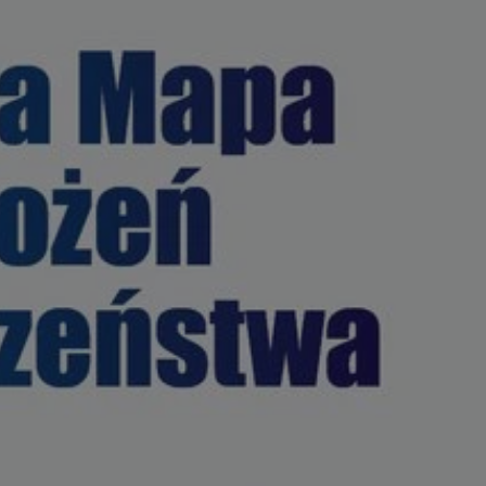
ator sesji.
ator sesji.
ator sesji.
 ludzi i botów. Jest
j, ponieważ
tów na temat
j.
zechowywania zgody
 ich interakcji z
zgody
ustawienia
ferencje zostaną
usługę Cookie-
rencji dotyczących
est to konieczne,
działał poprawnie.
 ludzi i botów. Jest
j, ponieważ
tów na temat
j.
ywania
Opis