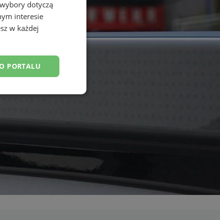
 wybory dotyczą
nym interesie
sz w każdej
DO PORTALU
esklasyfikowane
ane
owanie użytkownika i
j.