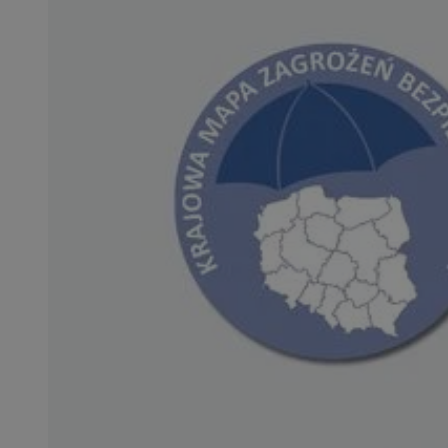
SessID
QeSessID
MvSessID
__cf_bm
VISITOR_PRIVACY_
CookieScriptConse
__cf_bm
Nazwa