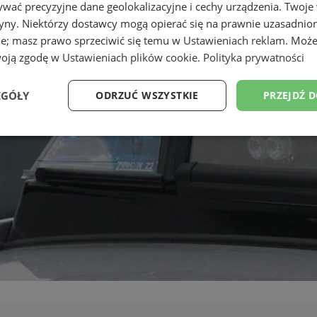
wać precyzyjne dane geolokalizacyjne i cechy urządzenia. Twoje
tryny. Niektórzy dostawcy mogą opierać się na prawnie uzasadnio
ie; masz prawo sprzeciwić się temu w
Ustawieniach reklam
. Może
woją zgodę w
Ustawieniach plików cookie
.
Polityka prywatności
EGÓŁY
ODRZUĆ WSZYSTKIE
PRZEJDŹ 
Wydajność
Targetowanie
Funkcjonalność
Ni
ezbędne
Wydajność
Targetowanie
Funkcjonalność
Niesklasyfikow
ie umożliwiają korzystanie z podstawowych funkcji strony internetowej, takich jak log
Bez niezbędnych plików cookie nie można prawidłowo korzystać ze strony internetowe
Provider
/
Okres
Opis
Domena
przechowywania