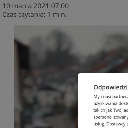
10 marca 2021 07:00
Czas czytania: 1 min.
Odpowiedzia
My i nasi partne
uzyskiwania dost
takich jak Twój a
spersonalizowanyc
usług.
Dostawcy s