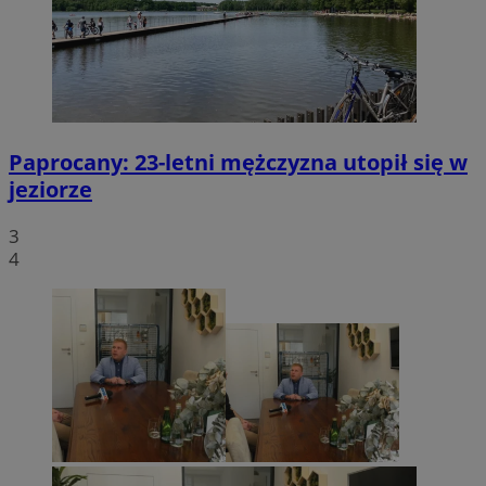
Paprocany: 23-letni mężczyzna utopił się w
jeziorze
3
4