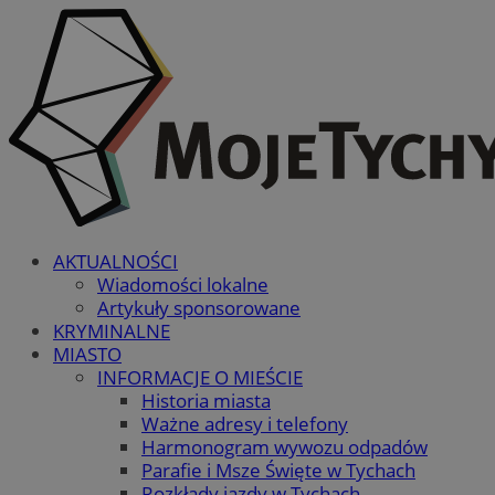
AKTUALNOŚCI
Wiadomości lokalne
Artykuły sponsorowane
KRYMINALNE
MIASTO
INFORMACJE O MIEŚCIE
Historia miasta
Ważne adresy i telefony
Harmonogram wywozu odpadów
Parafie i Msze Święte w Tychach
Rozkłady jazdy w Tychach