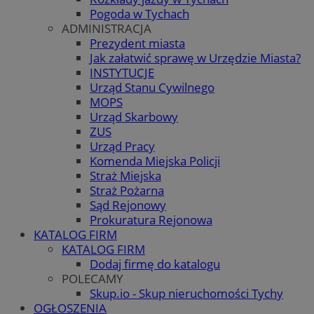
Pogoda w Tychach
ADMINISTRACJA
Prezydent miasta
Jak załatwić sprawę w Urzędzie Miasta?
INSTYTUCJE
Urząd Stanu Cywilnego
MOPS
Urząd Skarbowy
ZUS
Urząd Pracy
Komenda Miejska Policji
Straż Miejska
Straż Pożarna
Sąd Rejonowy
Prokuratura Rejonowa
KATALOG FIRM
KATALOG FIRM
Dodaj firmę do katalogu
POLECAMY
Skup.io - Skup nieruchomości Tychy
OGŁOSZENIA