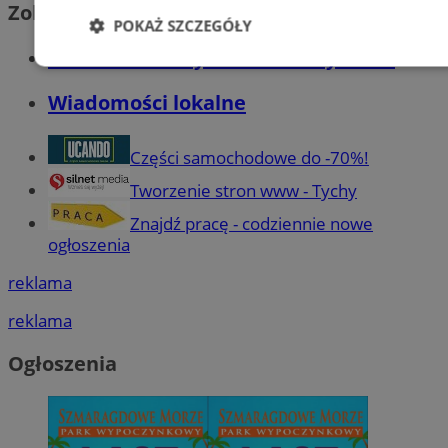
Zobacz również
POKAŻ SZCZEGÓŁY
Wiadomości kryminalne w Tychach
Niezbędne
Wydajność
Targetowani
Wiadomości lokalne
Niesklasyfikowane
Części samochodowe do -70%!
Tworzenie stron www - Tychy
Znajdź pracę - codziennie nowe
ogłoszenia
reklama
Niezbędne
Wydajność
Targetowanie
Funkcjonalno
reklama
Niezbędne pliki cookie umożliwiają korzystanie z podstawowych fun
takich jak logowanie użytkownika i zarządzanie kontem. Bez niezb
można prawidłowo korzystać ze strony internetowej.
Ogłoszenia
Provider
/
Okres
Nazwa
Domena
przechowywani
SessID
mojetychy.pl
1 rok