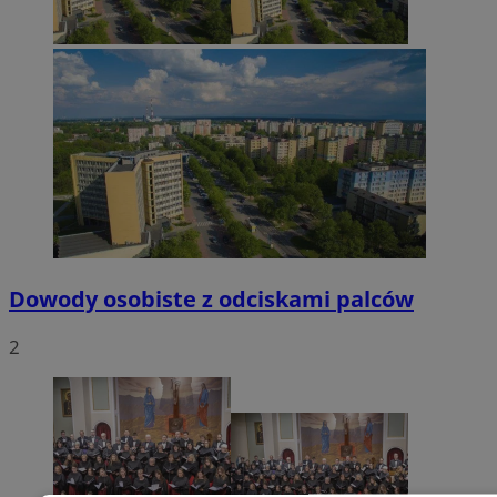
Dowody osobiste z odciskami palców
2