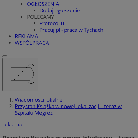
OGŁOSZENIA
Dodaj ogłoszenie
POLECAMY
Protocol IT
Pracuj.pl - praca w Tychach
REKLAMA
WSPÓŁPRACA
Wiadomości lokalne
Przystań Książka w nowej lokalizacji – teraz w
Szpitalu Megrez
reklama
Przystań Książka w nowej lokalizacji – teraz