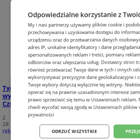
Odpowiedzialne korzystanie z Twoi
My i nasi partnerzy używamy plików cookie i podob
przechowywania i uzyskiwania dostępu do informac
urządzeniu oraz do przetwarzania danych osobowych
adres IP, unikalne identyfikatory i dane przeglądani
spersonalizowanych reklam i treści, pomiaru reklam i
odbiorców oraz ulepszania usług.
Dostawcy stron tr
również przetwarzać Twoje dane w tych i innych cel
wykorzystywać precyzyjne dane geolokalizacyjne i c
Twoje wybory dotyczą wyłącznie tej witryny. Niekt
Tychy: Koncert chóralny "Messa di Gloria" –
opierać się na prawnie uzasadnionym interesie zami
wyjątkowe wydarzenie muzyczne w
prawo sprzeciwić się temu w
Ustawieniach reklam
.
Czułowie
chwili wycofać swoją zgodę w
Ustawieniach plików 
prywatności
2
28
reklama
ODRZUĆ WSZYSTKIE
PRZEJ