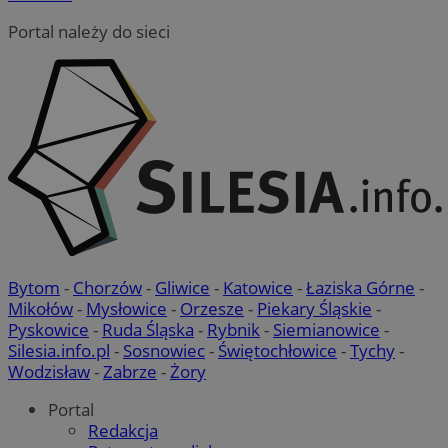
Portal należy do sieci
Bytom
-
Chorzów
-
Gliwice
-
Katowice
-
Łaziska Górne
-
Mikołów
-
Mysłowice
-
Orzesze
-
Piekary Śląskie
-
Pyskowice
-
Ruda Śląska
-
Rybnik
-
Siemianowice
-
Silesia.info.pl
-
Sosnowiec
-
Świętochłowice
-
Tychy
-
Wodzisław
-
Zabrze
-
Żory
Portal
Redakcja