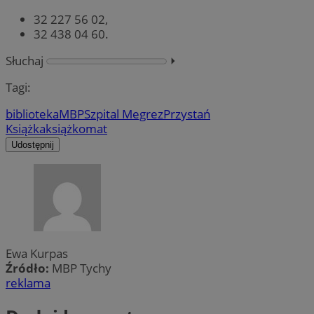
32 227 56 02,
32 438 04 60.
Słuchaj
⏵︎
Tagi:
biblioteka
MBP
Szpital Megrez
Przystań
Książka
książkomat
Udostępnij
Ewa Kurpas
Źródło:
MBP Tychy
reklama