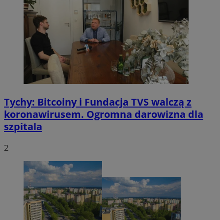
Tychy: Bitcoiny i Fundacja TVS walczą z
koronawirusem. Ogromna darowizna dla
szpitala
2