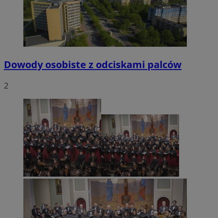
Dowody osobiste z odciskami palców
2