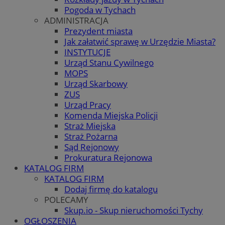
Pogoda w Tychach
ADMINISTRACJA
Prezydent miasta
Jak załatwić sprawę w Urzędzie Miasta?
INSTYTUCJE
Urząd Stanu Cywilnego
MOPS
Urząd Skarbowy
ZUS
Urząd Pracy
Komenda Miejska Policji
Straż Miejska
Straż Pożarna
Sąd Rejonowy
Prokuratura Rejonowa
KATALOG FIRM
KATALOG FIRM
Dodaj firmę do katalogu
POLECAMY
Skup.io - Skup nieruchomości Tychy
OGŁOSZENIA