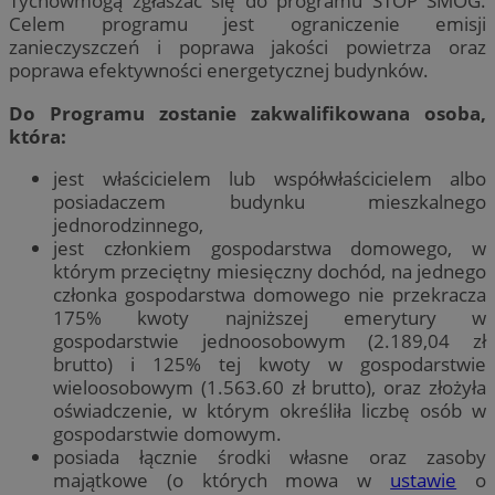
Tychówmogą zgłaszać się do programu STOP SMOG.
Celem programu jest ograniczenie emisji
zanieczyszczeń i poprawa jakości powietrza oraz
poprawa efektywności energetycznej budynków.
Do Programu zostanie zakwalifikowana osoba,
która:
jest właścicielem lub współwłaścicielem albo
posiadaczem budynku mieszkalnego
jednorodzinnego,
jest członkiem gospodarstwa domowego, w
którym przeciętny miesięczny dochód, na jednego
członka gospodarstwa domowego nie przekracza
175% kwoty najniższej emerytury w
gospodarstwie jednoosobowym (2.189,04 zł
brutto) i 125% tej kwoty w gospodarstwie
wieloosobowym (1.563.60 zł brutto), oraz złożyła
oświadczenie, w którym określiła liczbę osób w
gospodarstwie domowym.
posiada łącznie środki własne oraz zasoby
majątkowe (o których mowa w
ustawie
o