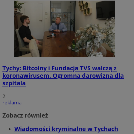
Tychy: Bitcoiny i Fundacja TVS walczą z
koronawirusem. Ogromna darowizna dla
szpitala
2
reklama
Zobacz również
Wiadomości kryminalne w Tychach