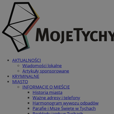
AKTUALNOŚCI
Wiadomości lokalne
Artykuły sponsorowane
KRYMINALNE
MIASTO
INFORMACJE O MIEŚCIE
Historia miasta
Ważne adresy i telefony
Harmonogram wywozu odpadów
Parafie i Msze Święte w Tychach
Rozkłady jazdy w Tychach