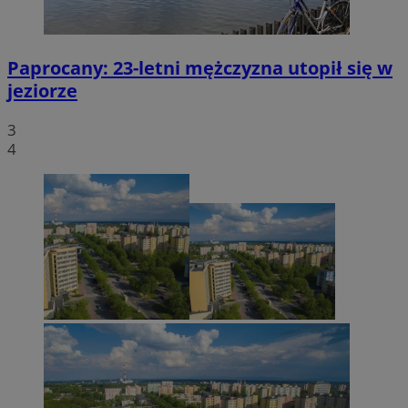
Paprocany: 23-letni mężczyzna utopił się w
jeziorze
3
4