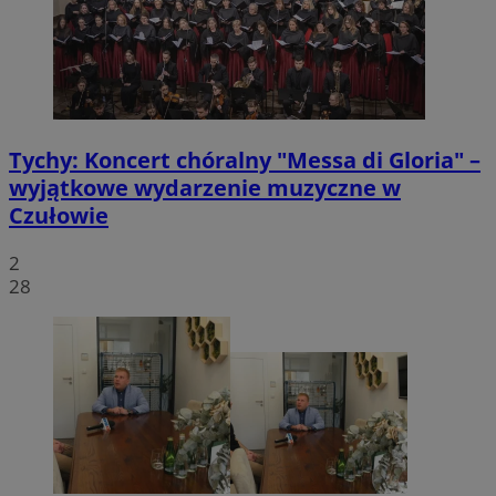
Tychy: Koncert chóralny "Messa di Gloria" –
wyjątkowe wydarzenie muzyczne w
Czułowie
2
28