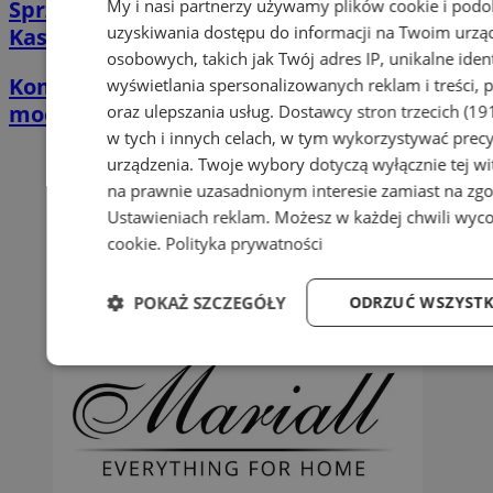
Sprzątanie po zalaniu w Tychach |
My i nasi partnerzy używamy plików cookie i pod
uzyskiwania dostępu do informacji na Twoim urzą
Kastelnik
osobowych, takich jak Twój adres IP, unikalne iden
Kompleksowa naprawa aut - przywracamy
wyświetlania spersonalizowanych reklam i treści, p
moc twoim czterem kółkom
oraz ulepszania usług.
Dostawcy stron trzecich (19
w tych i innych celach, w tym wykorzystywać precy
urządzenia. Twoje wybory dotyczą wyłącznie tej wi
na prawnie uzasadnionym interesie zamiast na zgo
Ustawieniach reklam
. Możesz w każdej chwili wyc
cookie
.
Polityka prywatności
POKAŻ SZCZEGÓŁY
ODRZUĆ WSZYSTK
Niezbędne
Wydajność
Targetowani