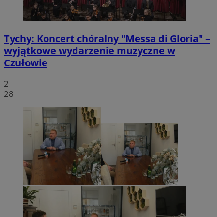
Tychy: Koncert chóralny "Messa di Gloria" –
wyjątkowe wydarzenie muzyczne w
Czułowie
2
28