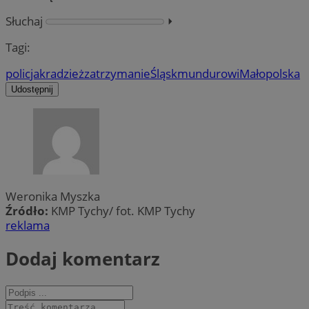
Słuchaj
⏵︎
Tagi:
policja
kradzież
zatrzymanie
Śląsk
mundurowi
Małopolska
Udostępnij
Weronika Myszka
Źródło:
KMP Tychy/ fot. KMP Tychy
reklama
Dodaj komentarz