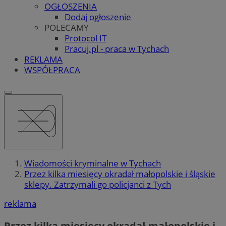
OGŁOSZENIA
Dodaj ogłoszenie
POLECAMY
Protocol IT
Pracuj.pl - praca w Tychach
REKLAMA
WSPÓŁPRACA
Wiadomości kryminalne w Tychach
Przez kilka miesięcy okradał małopolskie i śląskie
sklepy. Zatrzymali go policjanci z Tych
reklama
Przez kilka miesięcy okradał małopolskie i