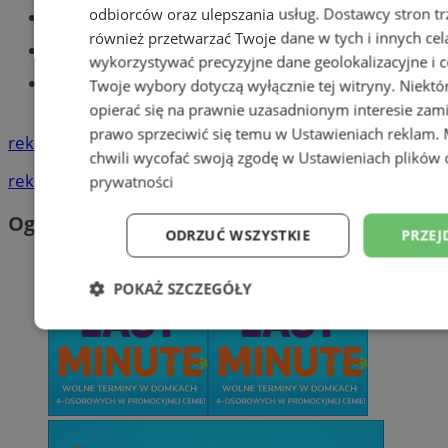
odbiorców oraz ulepszania usług.
Dostawcy stron tr
Części samochodowe do -70%!
również przetwarzać Twoje dane w tych i innych cel
Tworzenie stron www - Tychy
wykorzystywać precyzyjne dane geolokalizacyjne i c
Znajdź pracę - codziennie nowe
Twoje wybory dotyczą wyłącznie tej witryny. Niekt
ogłoszenia
opierać się na prawnie uzasadnionym interesie zami
prawo sprzeciwić się temu w
Ustawieniach reklam
.
reklama
chwili wycofać swoją zgodę w
Ustawieniach plików 
reklama
prywatności
Ogłoszenia
ODRZUĆ WSZYSTKIE
PRZEJ
POKAŻ SZCZEGÓŁY
Niezbędne
Wydajność
Targetowani
Niesklasyfikowane