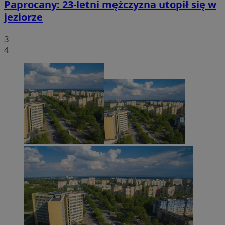
Paprocany: 23-letni mężczyzna utopił się w
jeziorze
3
4