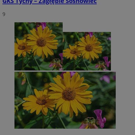
GKS Tychy – Zagłębie Sosnowiec
9