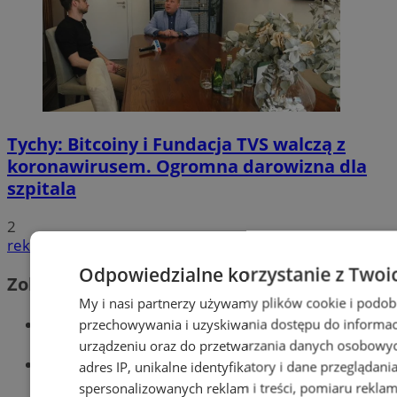
Tychy: Bitcoiny i Fundacja TVS walczą z
koronawirusem. Ogromna darowizna dla
szpitala
2
reklama
Odpowiedzialne korzystanie z Twoi
Zobacz również
My i nasi partnerzy używamy plików cookie i podob
Wiadomości kryminalne w Tychach
przechowywania i uzyskiwania dostępu do informac
urządzeniu oraz do przetwarzania danych osobowych
Wiadomości lokalne
adres IP, unikalne identyfikatory i dane przeglądani
spersonalizowanych reklam i treści, pomiaru reklam i