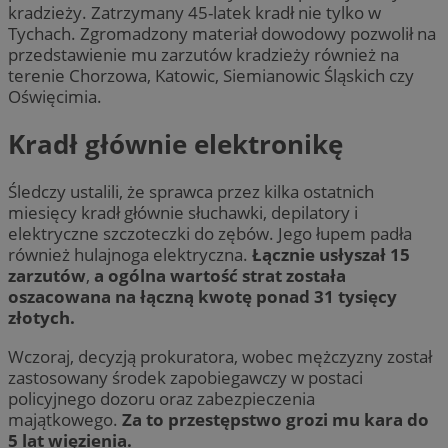
kradzieży. Zatrzymany 45-latek kradł nie tylko w
Tychach. Zgromadzony materiał dowodowy pozwolił na
przedstawienie mu zarzutów kradzieży również na
terenie Chorzowa, Katowic, Siemianowic Śląskich czy
Oświęcimia.
Kradł głównie elektronikę
Śledczy ustalili, że sprawca przez kilka ostatnich
miesięcy kradł głównie słuchawki, depilatory i
elektryczne szczoteczki do zębów. Jego łupem padła
również hulajnoga elektryczna.
Łącznie usłyszał 15
zarzutów
,
a ogólna wartość strat została
oszacowana na łączną kwotę ponad 31 tysięcy
złotych.
Wczoraj, decyzją prokuratora, wobec mężczyzny został
zastosowany środek zapobiegawczy w postaci
policyjnego dozoru oraz zabezpieczenia
majątkowego.
Za to przestępstwo grozi mu kara do
5 lat więzienia.