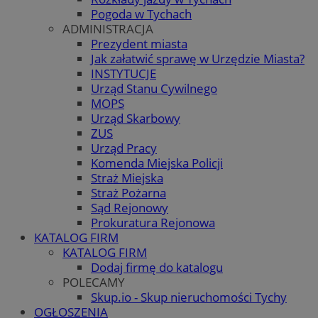
Pogoda w Tychach
ADMINISTRACJA
Prezydent miasta
Jak załatwić sprawę w Urzędzie Miasta?
INSTYTUCJE
Urząd Stanu Cywilnego
MOPS
Urząd Skarbowy
ZUS
Urząd Pracy
Komenda Miejska Policji
Straż Miejska
Straż Pożarna
Sąd Rejonowy
Prokuratura Rejonowa
KATALOG FIRM
KATALOG FIRM
Dodaj firmę do katalogu
POLECAMY
Skup.io - Skup nieruchomości Tychy
OGŁOSZENIA