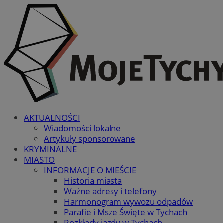
AKTUALNOŚCI
Wiadomości lokalne
Artykuły sponsorowane
KRYMINALNE
MIASTO
INFORMACJE O MIEŚCIE
Historia miasta
Ważne adresy i telefony
Harmonogram wywozu odpadów
Parafie i Msze Święte w Tychach
Rozkłady jazdy w Tychach