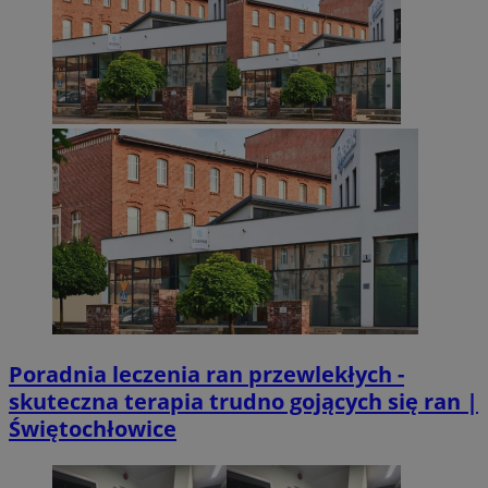
VISITOR_PRIVACY_METADATA
5 miesięcy 4
YouTube
Googl
tygodnie
.youtube.com
Poradnia leczenia ran przewlekłych -
skuteczna terapia trudno gojących się ran |
Świętochłowice
CookieScriptConsent
4 tygodnie 2 dn
CookieScript
mojetychy.pl