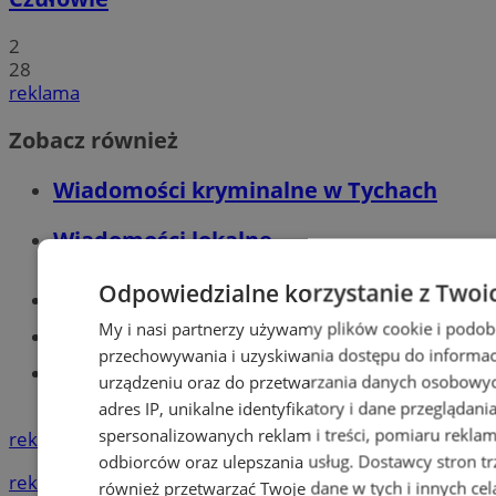
2
28
reklama
Zobacz również
Wiadomości kryminalne w Tychach
Wiadomości lokalne
Odpowiedzialne korzystanie z Twoi
Części samochodowe do -70%!
My i nasi partnerzy używamy plików cookie i podob
Tworzenie stron www - Tychy
przechowywania i uzyskiwania dostępu do informac
Znajdź pracę - codziennie nowe
urządzeniu oraz do przetwarzania danych osobowych
ogłoszenia
adres IP, unikalne identyfikatory i dane przeglądani
spersonalizowanych reklam i treści, pomiaru reklam i
reklama
odbiorców oraz ulepszania usług.
Dostawcy stron tr
reklama
również przetwarzać Twoje dane w tych i innych cel