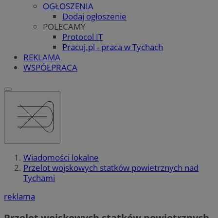
OGŁOSZENIA
Dodaj ogłoszenie
POLECAMY
Protocol IT
Pracuj.pl - praca w Tychach
REKLAMA
WSPÓŁPRACA
Wiadomości lokalne
Przelot wojskowych statków powietrznych nad
Tychami
reklama
Przelot wojskowych statków powietrznych