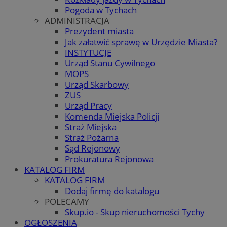
Pogoda w Tychach
ADMINISTRACJA
Prezydent miasta
Jak załatwić sprawę w Urzędzie Miasta?
INSTYTUCJE
Urząd Stanu Cywilnego
MOPS
Urząd Skarbowy
ZUS
Urząd Pracy
Komenda Miejska Policji
Straż Miejska
Straż Pożarna
Sąd Rejonowy
Prokuratura Rejonowa
KATALOG FIRM
KATALOG FIRM
Dodaj firmę do katalogu
POLECAMY
Skup.io - Skup nieruchomości Tychy
OGŁOSZENIA