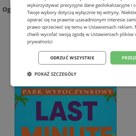
wykorzystywać precyzyjne dane geolokalizacyjne i c
Ogłoszenia
Twoje wybory dotyczą wyłącznie tej witryny. Niekt
opierać się na prawnie uzasadnionym interesie zami
prawo sprzeciwić się temu w
Ustawieniach reklam
.
chwili wycofać swoją zgodę w
Ustawieniach plików 
prywatności
ODRZUĆ WSZYSTKIE
PRZEJ
POKAŻ SZCZEGÓŁY
Niezbędne
Wydajność
Targetowani
Niesklasyfikowane