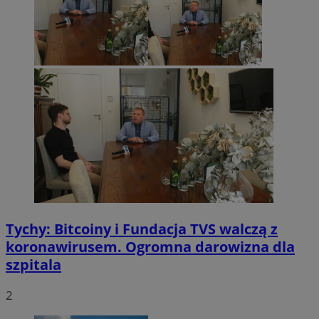
Tychy: Bitcoiny i Fundacja TVS walczą z
koronawirusem. Ogromna darowizna dla
szpitala
2