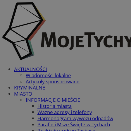
AKTUALNOŚCI
Wiadomości lokalne
Artykuły sponsorowane
KRYMINALNE
MIASTO
INFORMACJE O MIEŚCIE
Historia miasta
Ważne adresy i telefony
Harmonogram wywozu odpadów
Parafie i Msze Święte w Tychach
Rozkłady jazdy w Tychach