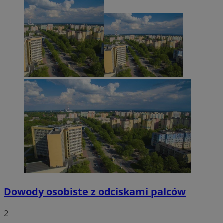
Dowody osobiste z odciskami palców
2