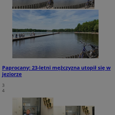
Paprocany: 23-letni mężczyzna utopił się w
jeziorze
3
4