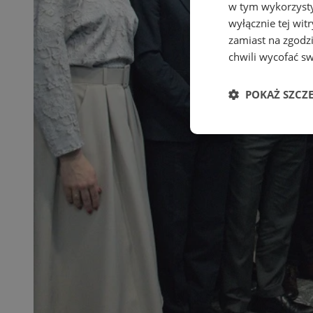
w tym wykorzysty
wyłącznie tej wi
zamiast na zgodz
chwili wycofać s
POKAŻ SZCZ
Niezbędne
Ni
Niezbędne pliki cook
zarządzanie kontem. 
Nazwa