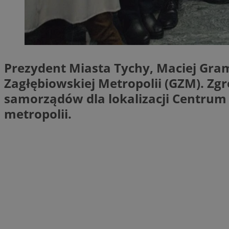
SessID
QeSessID
MvSessID
CookieScriptConse
Prezydent Miasta Tychy, Maciej Gra
Zagłębiowskiej Metropolii (GZM). Zg
VISITOR_PRIVACY_
samorządów dla lokalizacji Centrum 
metropolii.
Nazwa
Nazwa
ustat_jn29ek10jrjhX
Nazwa
ustat_age3nve3hm
OAID
IDE
openstat_8svbs0xb
openstat_gid