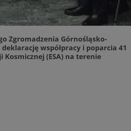
ator sesji.
ator sesji.
ator sesji.
usługę Cookie-
rencji dotyczących
ego Zgromadzenia Górnośląsko-
est to konieczne,
działał poprawnie.
 deklarację współpracy i poparcia 41
zechowywania zgody
i Kosmicznej (ESA) na terenie
 ich interakcji z
zgody
ustawienia
ferencje zostaną
ywania
Opis
OpenX dla
ne określone
oubleclick i zawiera
ia skuteczności, a
k końcowy korzysta
k cookie
y, które
enia w różnych
odwiedzeniem tej