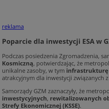
__gpi
test_cookie
YSC
_ga_MG4479S3YN
reklama
__Secure-
ustat_gid
ROLLOUT_TOKEN
Poparcie dla inwestycji ESA w 
__gads
Podczas posiedzenia Zgromadzenia, sa
_clsk
Kosmiczną
, potwierdzając, że metrop
VISITOR_INFO1_LIV
unikalne zasoby, w tym
infrastruktur
_ga
atrakcyjnym dla inwestycji związanych
_fbp
Samorządy GZM zaznaczyły, że metropo
inwestycyjnych
,
rewitalizowanych 
Strefy Ekonomicznej (KSSE)
.
_clck