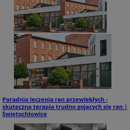
VISITOR_PRIVACY_METADATA
5 miesięcy 4
YouTube
Googl
tygodnie
.youtube.com
Poradnia leczenia ran przewlekłych -
skuteczna terapia trudno gojących się ran |
Świętochłowice
CookieScriptConsent
4 tygodnie 2 dn
CookieScript
mojetychy.pl