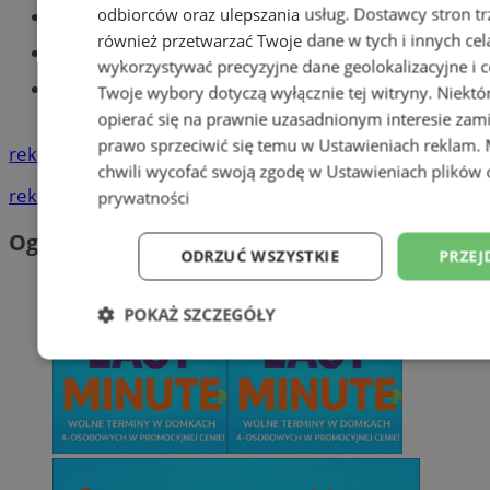
odbiorców oraz ulepszania usług.
Dostawcy stron tr
Części samochodowe do -70%!
również przetwarzać Twoje dane w tych i innych cel
Tworzenie stron www - Tychy
wykorzystywać precyzyjne dane geolokalizacyjne i c
Znajdź pracę - codziennie nowe
Twoje wybory dotyczą wyłącznie tej witryny. Niekt
ogłoszenia
opierać się na prawnie uzasadnionym interesie zami
prawo sprzeciwić się temu w
Ustawieniach reklam
.
reklama
chwili wycofać swoją zgodę w
Ustawieniach plików 
reklama
prywatności
Ogłoszenia
ODRZUĆ WSZYSTKIE
PRZEJ
POKAŻ SZCZEGÓŁY
Niezbędne
Wydajność
Targetowani
Niesklasyfikowane