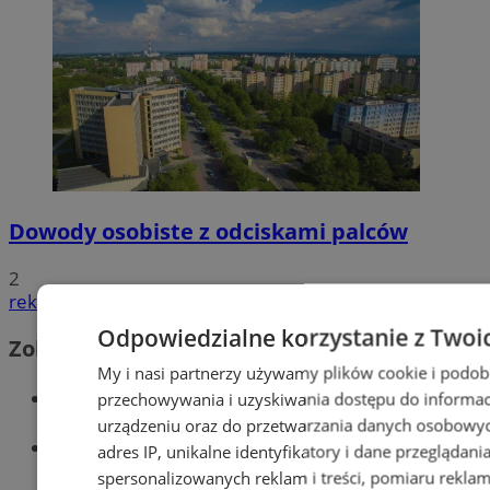
Dowody osobiste z odciskami palców
2
reklama
Odpowiedzialne korzystanie z Twoi
Zobacz również
My i nasi partnerzy używamy plików cookie i podob
Wiadomości kryminalne w Tychach
przechowywania i uzyskiwania dostępu do informac
urządzeniu oraz do przetwarzania danych osobowych
Wiadomości lokalne
adres IP, unikalne identyfikatory i dane przeglądani
spersonalizowanych reklam i treści, pomiaru reklam i