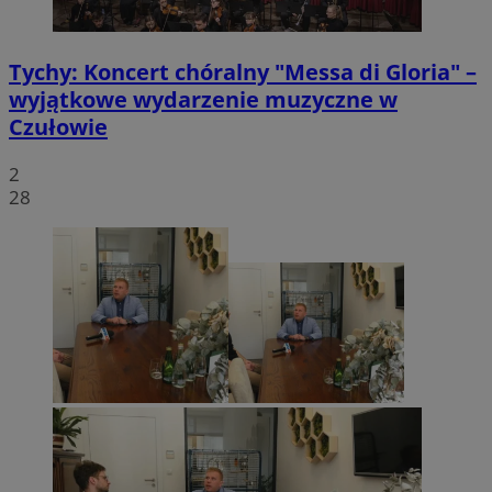
Tychy: Koncert chóralny "Messa di Gloria" –
wyjątkowe wydarzenie muzyczne w
Czułowie
2
28