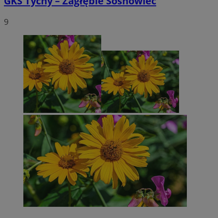
GKS Tychy – Zagłębie Sosnowiec
9