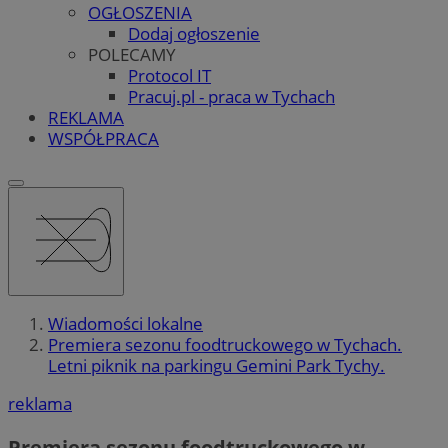
OGŁOSZENIA
Dodaj ogłoszenie
POLECAMY
Protocol IT
Pracuj.pl - praca w Tychach
REKLAMA
WSPÓŁPRACA
Wiadomości lokalne
Premiera sezonu foodtruckowego w Tychach.
Letni piknik na parkingu Gemini Park Tychy.
reklama
Premiera sezonu foodtruckowego w