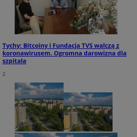
Tychy: Bitcoiny i Fundacja TVS walczą z
koronawirusem. Ogromna darowizna dla
szpitala
2