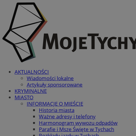
AKTUALNOŚCI
Wiadomości lokalne
Artykuły sponsorowane
KRYMINALNE
MIASTO
INFORMACJE O MIEŚCIE
Historia miasta
Ważne adresy i telefony
Harmonogram wywozu odpadów
Parafie i Msze Święte w Tychach
Rozkłady jazdy w Tychach