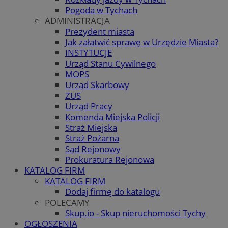
Pogoda w Tychach
ADMINISTRACJA
Prezydent miasta
Jak załatwić sprawę w Urzędzie Miasta?
INSTYTUCJE
Urząd Stanu Cywilnego
MOPS
Urząd Skarbowy
ZUS
Urząd Pracy
Komenda Miejska Policji
Straż Miejska
Straż Pożarna
Sąd Rejonowy
Prokuratura Rejonowa
KATALOG FIRM
KATALOG FIRM
Dodaj firmę do katalogu
POLECAMY
Skup.io - Skup nieruchomości Tychy
OGŁOSZENIA