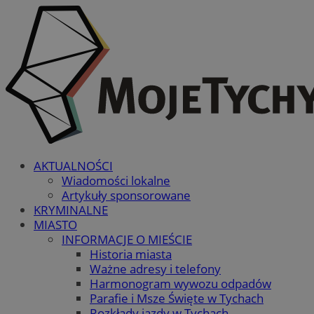
AKTUALNOŚCI
Wiadomości lokalne
Artykuły sponsorowane
KRYMINALNE
MIASTO
INFORMACJE O MIEŚCIE
Historia miasta
Ważne adresy i telefony
Harmonogram wywozu odpadów
Parafie i Msze Święte w Tychach
Rozkłady jazdy w Tychach