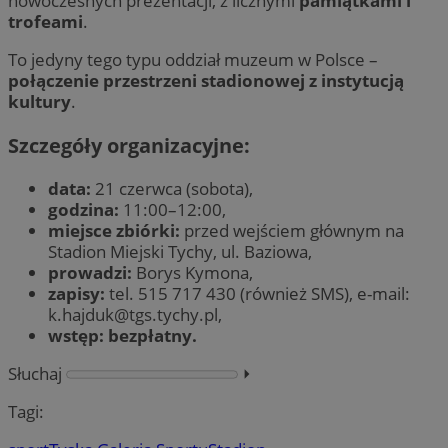
nowoczesnych prezentacji, z licznymi
pamiątkami i
trofeami
.
To jedyny tego typu oddział muzeum w Polsce –
połączenie przestrzeni stadionowej z instytucją
kultury
.
Szczegóły organizacyjne:
data:
21 czerwca (sobota),
godzina:
11:00–12:00,
miejsce zbiórki:
przed wejściem głównym na
Stadion Miejski Tychy, ul. Baziowa,
prowadzi:
Borys Kymona,
zapisy:
tel. 515 717 430 (również SMS), e-mail:
k.hajduk@tgs.tychy.pl
,
wstęp:
bezpłatny.
Słuchaj
⏵︎
Tagi: