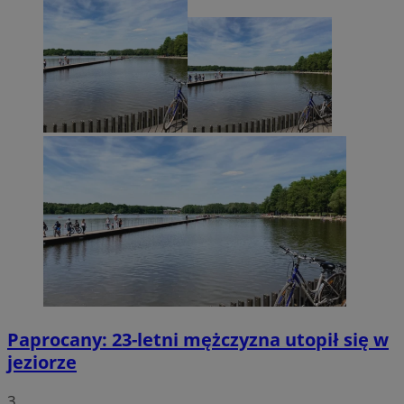
Paprocany: 23-letni mężczyzna utopił się w
jeziorze
3