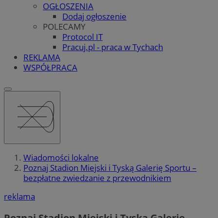
OGŁOSZENIA
Dodaj ogłoszenie
POLECAMY
Protocol IT
Pracuj.pl - praca w Tychach
REKLAMA
WSPÓŁPRACA
Wiadomości lokalne
Poznaj Stadion Miejski i Tyską Galerię Sportu –
bezpłatne zwiedzanie z przewodnikiem
reklama
Poznaj Stadion Miejski i Tyską Galerię