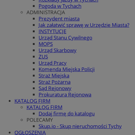
Pogoda w Tychach
ADMINISTRACJA
Prezydent miasta
Jak załatwić sprawę w Urzędzie Miasta?
INSTYTUCJE
Urząd Stanu Cywilnego
MOPS
Urząd Skarbowy
ZUS
Urząd Pracy
Komenda Miejska Policji
Straż Miejska
Straż Pożarna
Sąd Rejonowy
Prokuratura Rejonowa
KATALOG FIRM
KATALOG FIRM
Dodaj firmę do katalogu
POLECAMY
Skup.io - Skup nieruchomości Tychy
OGŁOSZENIA