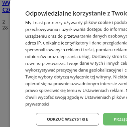
wyjątkowe wydarzenie muzyczne w
Czułowie
Odpowiedzialne korzystanie z Twoi
2
My i nasi partnerzy używamy plików cookie i podob
28
przechowywania i uzyskiwania dostępu do informac
urządzeniu oraz do przetwarzania danych osobowych
adres IP, unikalne identyfikatory i dane przeglądani
spersonalizowanych reklam i treści, pomiaru reklam i
odbiorców oraz ulepszania usług.
Dostawcy stron tr
również przetwarzać Twoje dane w tych i innych cel
wykorzystywać precyzyjne dane geolokalizacyjne i c
Twoje wybory dotyczą wyłącznie tej witryny. Niekt
opierać się na prawnie uzasadnionym interesie zami
prawo sprzeciwić się temu w
Ustawieniach reklam
.
chwili wycofać swoją zgodę w
Ustawieniach plików 
prywatności
ODRZUĆ WSZYSTKIE
PRZEJ