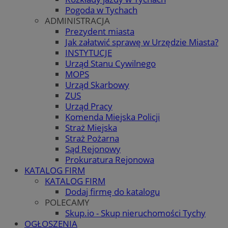
Pogoda w Tychach
ADMINISTRACJA
Prezydent miasta
Jak załatwić sprawę w Urzędzie Miasta?
INSTYTUCJE
Urząd Stanu Cywilnego
MOPS
Urząd Skarbowy
ZUS
Urząd Pracy
Komenda Miejska Policji
Straż Miejska
Straż Pożarna
Sąd Rejonowy
Prokuratura Rejonowa
KATALOG FIRM
KATALOG FIRM
Dodaj firmę do katalogu
POLECAMY
Skup.io - Skup nieruchomości Tychy
OGŁOSZENIA