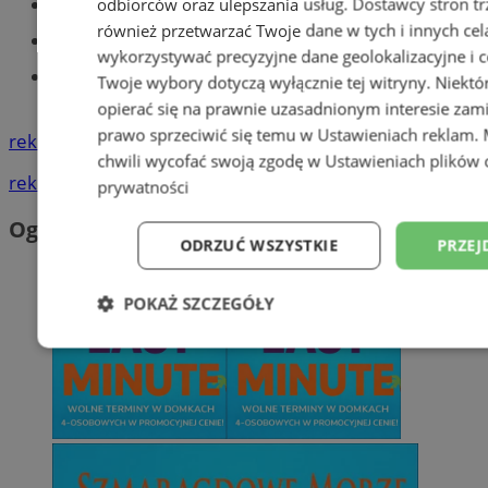
Części samochodowe do -70%!
odbiorców oraz ulepszania usług.
Dostawcy stron tr
również przetwarzać Twoje dane w tych i innych cel
Tworzenie stron www - Tychy
wykorzystywać precyzyjne dane geolokalizacyjne i c
Znajdź pracę - codziennie nowe
Twoje wybory dotyczą wyłącznie tej witryny. Niekt
ogłoszenia
opierać się na prawnie uzasadnionym interesie zami
prawo sprzeciwić się temu w
Ustawieniach reklam
.
reklama
chwili wycofać swoją zgodę w
Ustawieniach plików 
reklama
prywatności
Ogłoszenia
ODRZUĆ WSZYSTKIE
PRZEJ
POKAŻ SZCZEGÓŁY
Niezbędne
Wydajność
Targetowani
Niesklasyfikowane