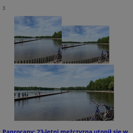
3
Paprocany: 23-letni mężczyzna utopił się w