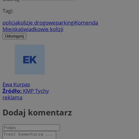
Tagi:
policja
kolizje drogowe
parkingi
Komenda
Miejska
świadkowie kolizji
Udostępnij
Ewa Kurpas
Źródło:
KMP Tychy
reklama
Dodaj komentarz