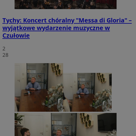
Tychy: Koncert chóralny "Messa di Gloria" –
wyjątkowe wydarzenie muzyczne w
Czułowie
2
28