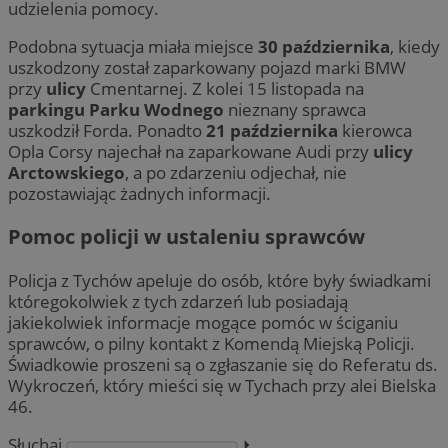
udzielenia pomocy.
Podobna sytuacja miała miejsce
30 października
, kiedy
uszkodzony został zaparkowany pojazd marki BMW
przy
ulicy
Cmentarnej. Z kolei
15 listopada na
parkingu Parku Wodnego
nieznany sprawca
uszkodził Forda. Ponadto
21 października
kierowca
Opla Corsy najechał na zaparkowane Audi przy
ulicy
Arctowskiego
, a po zdarzeniu odjechał, nie
pozostawiając żadnych informacji.
Pomoc policji w ustaleniu sprawców
Policja z Tychów apeluje do osób, które były świadkami
któregokolwiek z tych zdarzeń lub posiadają
jakiekolwiek informacje mogące pomóc w ściganiu
sprawców, o pilny kontakt z Komendą Miejską Policji.
Świadkowie proszeni są o zgłaszanie się do Referatu ds.
Wykroczeń, który mieści się w Tychach przy alei Bielska
46.
Słuchaj
⏵︎