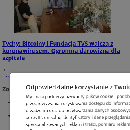
Tychy: Bitcoiny i Fundacja TVS walczą z
koronawirusem. Ogromna darowizna dla
szpitala
2
reklama
Odpowiedzialne korzystanie z Twoi
Zobacz również
My i nasi partnerzy używamy plików cookie i podob
Wiadomości kryminalne w Tychach
przechowywania i uzyskiwania dostępu do informac
urządzeniu oraz do przetwarzania danych osobowych
Wiadomości lokalne
adres IP, unikalne identyfikatory i dane przeglądani
spersonalizowanych reklam i treści, pomiaru reklam i