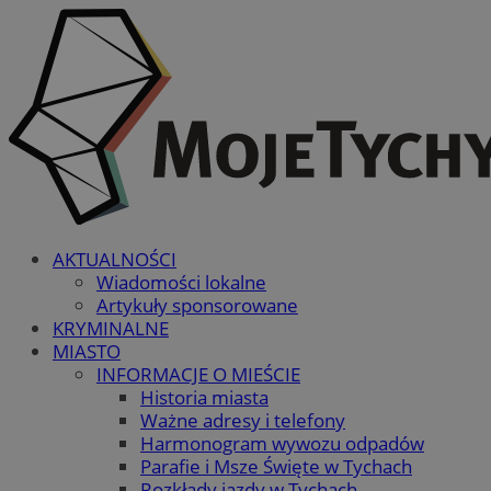
AKTUALNOŚCI
Wiadomości lokalne
Artykuły sponsorowane
KRYMINALNE
MIASTO
INFORMACJE O MIEŚCIE
Historia miasta
Ważne adresy i telefony
Harmonogram wywozu odpadów
Parafie i Msze Święte w Tychach
Rozkłady jazdy w Tychach