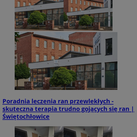
VISITOR_PRIVACY_METADATA
5 miesięcy 4
YouTube
Googl
tygodnie
.youtube.com
Poradnia leczenia ran przewlekłych -
skuteczna terapia trudno gojących się ran |
Świętochłowice
CookieScriptConsent
4 tygodnie 2 dn
CookieScript
mojetychy.pl