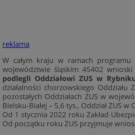
__gpi
test_cookie
YSC
_ga_MG4479S3YN
__Secure-
ustat_gid
ROLLOUT_TOKEN
reklama
W całym kraju w ramach programu
__gads
województwie śląskim 45402 wnioski
_clsk
podlegli Oddziałowi ZUS w Rybnik
VISITOR_INFO1_LIV
działalności chorzowskiego Oddziału 
_ga
pozostałych Oddziałach ZUS w wojewód
Bielsku-Białej – 5,6 tys., Oddział ZUS 
_fbp
Od 1 stycznia 2022 roku Zakład Ubezp
Od początku roku ZUS przyjmuje wniosk
_clck