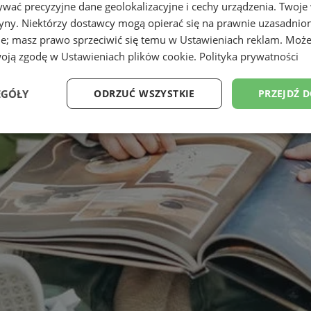
wać precyzyjne dane geolokalizacyjne i cechy urządzenia. Twoje
tryny. Niektórzy dostawcy mogą opierać się na prawnie uzasadnio
ie; masz prawo sprzeciwić się temu w
Ustawieniach reklam
. Może
woją zgodę w
Ustawieniach plików cookie
.
Polityka prywatności
EGÓŁY
ODRZUĆ WSZYSTKIE
PRZEJDŹ 
Wydajność
Targetowanie
Funkcjonalność
Ni
ezbędne
Wydajność
Targetowanie
Funkcjonalność
Niesklasyfikow
ie umożliwiają korzystanie z podstawowych funkcji strony internetowej, takich jak log
Bez niezbędnych plików cookie nie można prawidłowo korzystać ze strony internetowe
Provider
/
Okres
Opis
Domena
przechowywania