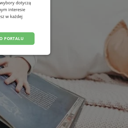
 wybory dotyczą
nym interesie
sz w każdej
DO PORTALU
esklasyfikowane
ane
owanie użytkownika i
j.