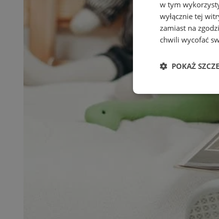
w tym wykorzysty
wyłącznie tej wi
zamiast na zgodz
chwili wycofać s
POKAŻ SZCZ
Niezbędne
Ni
Niezbędne pliki cook
zarządzanie kontem. 
Nazwa