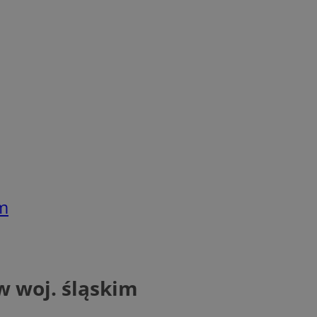
im
w woj. śląskim