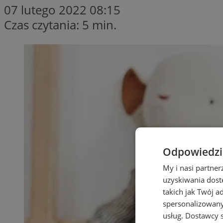
07 lutego 2022 08:15
Czas czytania: 5 min.
Odpowiedzia
My i nasi partne
uzyskiwania dost
takich jak Twój a
spersonalizowanyc
usług.
Dostawcy s