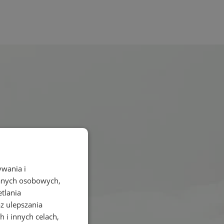
ywania i
danych osobowych,
etlania
az ulepszania
 i innych celach,