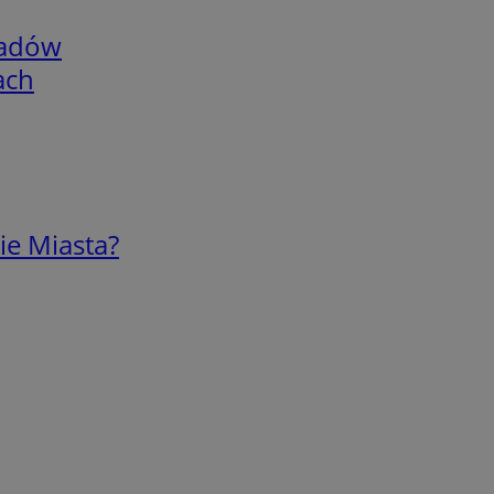
adów
ach
ie Miasta?