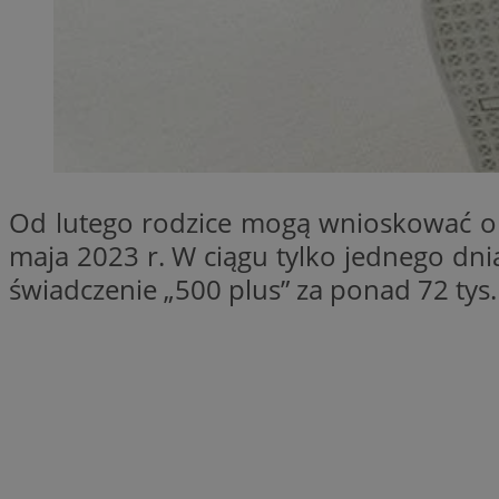
SessID
QeSessID
MvSessID
CookieScriptConse
VISITOR_PRIVACY_
Od lutego rodzice mogą wnioskować o 
maja 2023 r. W ciągu tylko jednego dn
świadczenie „500 plus” za ponad 72 tys.
Nazwa
Nazwa
ustat_jn29ek10jrjhX
Nazwa
ustat_age3nve3hm
OAID
IDE
openstat_8svbs0xb
openstat_gid