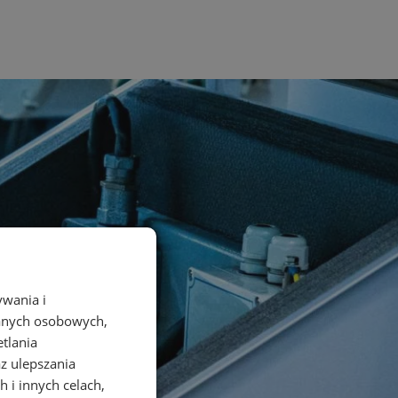
ywania i
danych osobowych,
etlania
az ulepszania
 i innych celach,