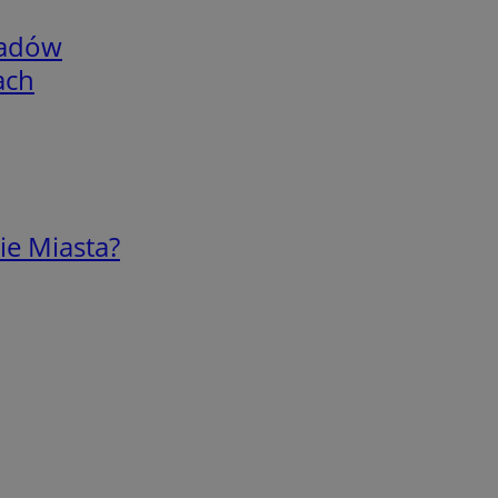
adów
ach
ie Miasta?