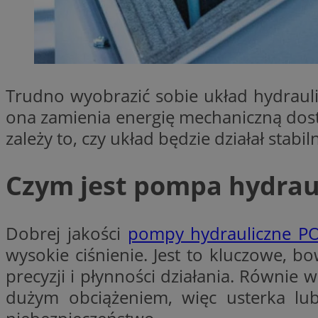
SessID
QeSessID
MvSessID
CookieScriptConse
Trudno wyobrazić sobie układ hydraul
ona zamienia energię mechaniczną dostar
VISITOR_PRIVACY_
zależy to, czy układ będzie działał stab
Czym jest pompa hydrau
Nazwa
Dobrej jakości
pompy hydrauliczne P
Nazwa
ustat_jn29ek10jrjhX
Nazwa
wysokie ciśnienie. Jest to kluczowe, bo
ustat_age3nve3hm
OAID
precyzji i płynności działania. Równie 
IDE
openstat_8svbs0xb
dużym obciążeniem, więc usterka lub
openstat_gid