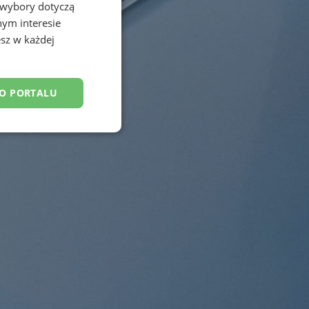
 wybory dotyczą
nym interesie
sz w każdej
DO PORTALU
esklasyfikowane
ane
owanie użytkownika i
j.