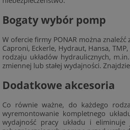
niebezpieczeństwo.
__gpi
test_cookie
Bogaty wybór pomp
YSC
_ga_MG4479S3YN
__Secure-
W ofercie firmy PONAR można znaleźć z
ustat_gid
ROLLOUT_TOKEN
Caproni, Eckerle, Hydraut, Hansa, TMP,
rodzaju układów hydraulicznych, m.in
zmiennej lub stałej wydajności. Znajdz
__gads
_clsk
VISITOR_INFO1_LIV
Dodatkowe akcesoria
_ga
Co równie ważne, do każdego rodzaj
_fbp
wyremontowanie kompletnego układu
wydajność pracy układu i eliminuje
_clck