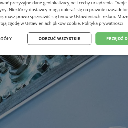
wać precyzyjne dane geolokalizacyjne i cechy urządzenia. Twoje
tryny. Niektórzy dostawcy mogą opierać się na prawnie uzasadnio
ie; masz prawo sprzeciwić się temu w
Ustawieniach reklam
. Może
woją zgodę w
Ustawieniach plików cookie
.
Polityka prywatności
EGÓŁY
ODRZUĆ WSZYSTKIE
PRZEJDŹ 
Wydajność
Targetowanie
Funkcjonalność
Ni
ezbędne
Wydajność
Targetowanie
Funkcjonalność
Niesklasyfikow
ie umożliwiają korzystanie z podstawowych funkcji strony internetowej, takich jak log
Bez niezbędnych plików cookie nie można prawidłowo korzystać ze strony internetowe
Provider
/
Okres
Opis
Domena
przechowywania