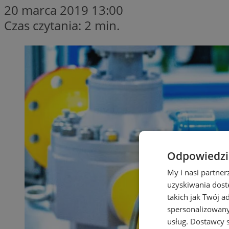
20 marca 2019 13:00
Czas czytania: 2 min.
Odpowiedzia
My i nasi partne
uzyskiwania dost
takich jak Twój a
spersonalizowanyc
usług.
Dostawcy s