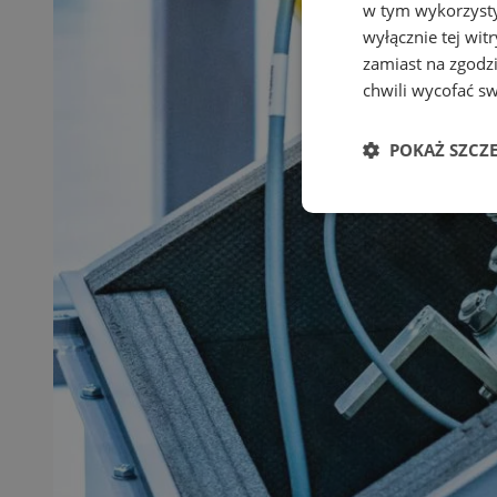
w tym wykorzysty
wyłącznie tej wi
zamiast na zgodz
chwili wycofać s
POKAŻ SZCZ
Niezbędne
Ni
Niezbędne pliki cook
zarządzanie kontem. 
Nazwa