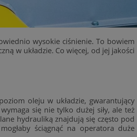
ator sesji.
ator sesji.
ator sesji.
usługę Cookie-
rencji dotyczących
owiednio wysokie ciśnienie. To bowiem
est to konieczne,
działał poprawnie.
ną w układzie. Co więcej, od jej jakości
zechowywania zgody
 ich interakcji z
zgody
ustawienia
ferencje zostaną
ywania
Opis
poziom oleju w układzie, gwarantujący
wymaga się nie tylko dużej siły, ale też
OpenX dla
ne określone
ilane hydrauliką znajdują się często pod
oubleclick i zawiera
ia skuteczności, a
k końcowy korzysta
k cookie
y, które
j mogłaby ściągnąć na operatora duże
enia w różnych
odwiedzeniem tej