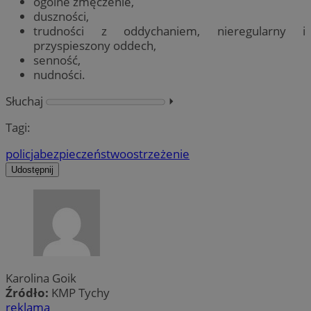
ogólne zmęczenie,
duszności,
trudności z oddychaniem, nieregularny i
przyspieszony oddech,
senność,
nudności.
Słuchaj
⏵︎
Tagi:
policja
bezpieczeństwo
ostrzeżenie
Udostępnij
Karolina Goik
Źródło:
KMP Tychy
reklama