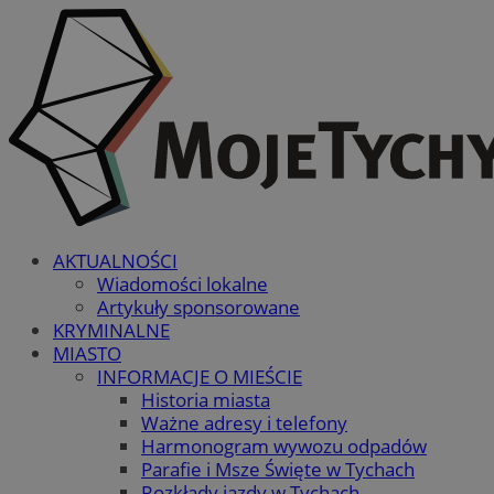
AKTUALNOŚCI
Wiadomości lokalne
Artykuły sponsorowane
KRYMINALNE
MIASTO
INFORMACJE O MIEŚCIE
Historia miasta
Ważne adresy i telefony
Harmonogram wywozu odpadów
Parafie i Msze Święte w Tychach
Rozkłady jazdy w Tychach