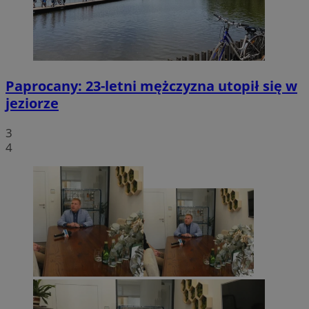
Paprocany: 23-letni mężczyzna utopił się w
jeziorze
3
4