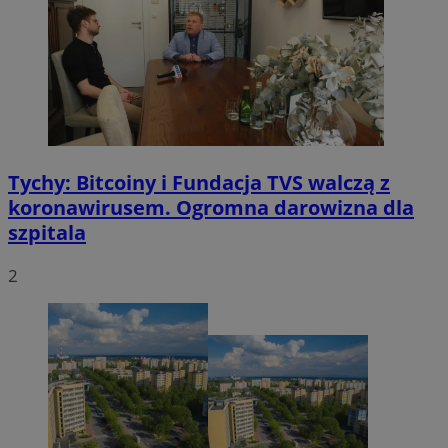
Tychy: Bitcoiny i Fundacja TVS walczą z
koronawirusem. Ogromna darowizna dla
szpitala
2