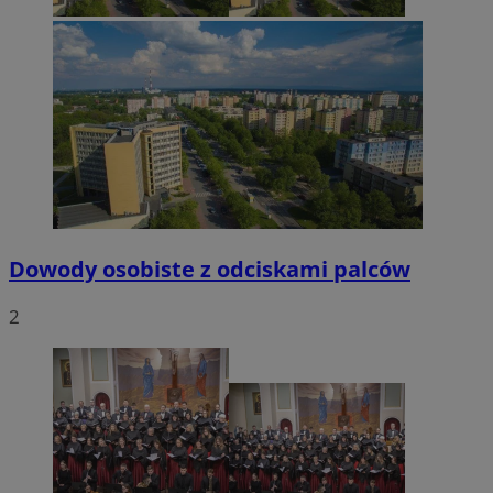
Dowody osobiste z odciskami palców
2