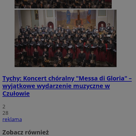
Tychy: Koncert chóralny "Messa di Gloria" –
wyjątkowe wydarzenie muzyczne w
Czułowie
2
28
reklama
Zobacz również