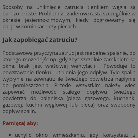
Sposoby na uniknięcie zatrucia tlenkiem węgla są
bardzo proste. Problem z czademwzrasta szczególnie w
okresie jesienno-zimowym, kiedy dogrzewamy się
paląc w kominkach czy piecach.
Jak zapobiegać zatruciu?
Podstawową przyczyną zatruć jest niepełne spalanie, do
którego możedojść np. gdy zbyt szczelnie zamknięte są
okna, brak jest właściwej wentylacji . Powoduje to
powstawanie tlenku i utrudnia jego odpływ. Tyle spalin
wypłynie na zewnątrz ile świeżego powietrza napłynie
do pomieszczenia. Przede wszystkim należy więc
zapewnić możliwość stałego dopływu świeżego
powietrza do paleniska (pieca gazowego, kuchenki
gazowej, kuchni węglowej lub pieca) oraz swobodny
odpływ spalin.
Pamiętaj aby
:
uchylić okno wmieszkaniu, gdy korzystasz z