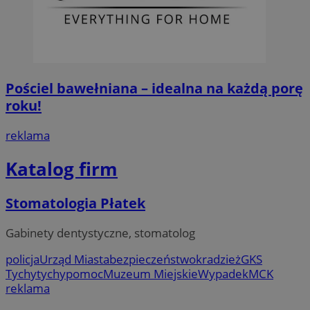
Pościel bawełniana – idealna na każdą porę
roku!
reklama
Katalog firm
Stomatologia Płatek
Gabinety dentystyczne, stomatolog
policja
Urząd Miasta
bezpieczeństwo
kradzież
GKS
Tychy
tychy
pomoc
Muzeum Miejskie
Wypadek
MCK
reklama