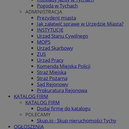
Pogoda w Tychach
ADMINISTRACJA
Prezydent miasta
Jak załatwić sprawę w Urzędzie Miasta?
INSTYTUCJE
Urząd Stanu Cywilnego
MOPS
Urząd Skarbowy
ZUS
Urząd Pracy
Komenda Miejska Policji
Straż Miejska
Straż Pożarna
Sąd Rejonowy
Prokuratura Rejonowa
KATALOG FIRM
KATALOG FIRM
Dodaj firmę do katalogu
POLECAMY
Skup.io - Skup nieruchomości Tychy
OGŁOSZENIA