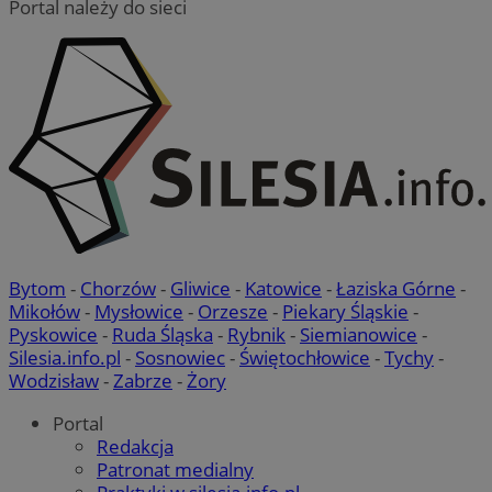
Portal należy do sieci
Bytom
-
Chorzów
-
Gliwice
-
Katowice
-
Łaziska Górne
-
Mikołów
-
Mysłowice
-
Orzesze
-
Piekary Śląskie
-
Pyskowice
-
Ruda Śląska
-
Rybnik
-
Siemianowice
-
Silesia.info.pl
-
Sosnowiec
-
Świętochłowice
-
Tychy
-
Wodzisław
-
Zabrze
-
Żory
Portal
Redakcja
Patronat medialny