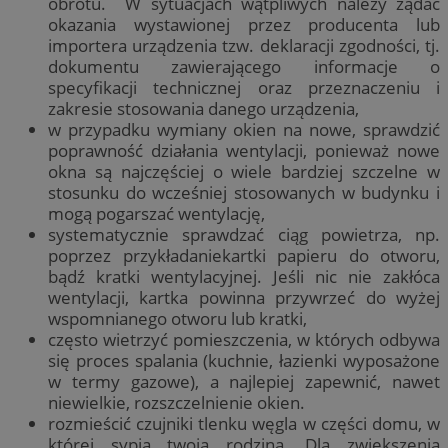
obrotu. W sytuacjach wątpliwych należy żądać
okazania wystawionej przez producenta lub
importera urządzenia tzw. deklaracji zgodności, tj.
dokumentu zawierającego informacje o
specyfikacji technicznej oraz przeznaczeniu i
zakresie stosowania danego urządzenia,
w przypadku wymiany okien na nowe, sprawdzić
poprawność działania wentylacji, ponieważ nowe
okna są najczęściej o wiele bardziej szczelne w
stosunku do wcześniej stosowanych w budynku i
mogą pogarszać wentylację,
systematycznie sprawdzać ciąg powietrza, np.
poprzez przykładaniekartki papieru do otworu,
bądź kratki wentylacyjnej. Jeśli nic nie zakłóca
wentylacji, kartka powinna przywrzeć do wyżej
wspomnianego otworu lub kratki,
często wietrzyć pomieszczenia, w których odbywa
się proces spalania (kuchnie, łazienki wyposażone
w termy gazowe), a najlepiej zapewnić, nawet
niewielkie, rozszczelnienie okien.
rozmieścić czujniki tlenku węgla w części domu, w
której sypia twoja rodzina. Dla zwiększenia