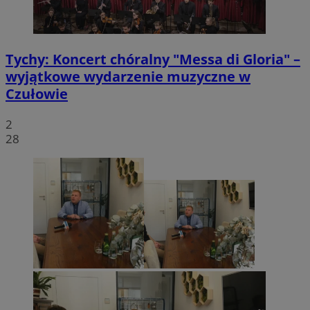
Tychy: Koncert chóralny "Messa di Gloria" –
wyjątkowe wydarzenie muzyczne w
Czułowie
2
28