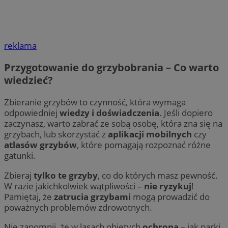
reklama
Przygotowanie do grzybobrania – Co warto
wiedzieć?
Zbieranie grzybów to czynność, która wymaga
odpowiedniej
wiedzy i doświadczenia
. Jeśli dopiero
zaczynasz, warto zabrać ze sobą osobę, która zna się na
grzybach, lub skorzystać z
aplikacji mobilnych
czy
atlasów grzybów
, które pomagają rozpoznać różne
gatunki.
Zbieraj
tylko te grzyby
, co do których masz pewność.
W razie jakichkolwiek wątpliwości –
nie ryzykuj
!
Pamiętaj, że
zatrucia grzybami
mogą prowadzić do
poważnych problemów zdrowotnych.
Nie zapomnij, że w lasach objętych
ochroną
– jak parki