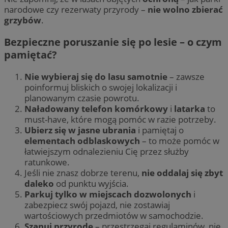
narodowe czy rezerwaty przyrody –
nie wolno zbierać
grzybów
.
Bezpieczne poruszanie się po lesie – o czym
pamiętać?
Nie wybieraj się do lasu samotnie
– zawsze
poinformuj bliskich o swojej lokalizacji i
planowanym czasie powrotu.
Naładowany telefon komórkowy
i
latarka
to
must-have, które mogą pomóc w razie potrzeby.
Ubierz się w jasne ubrania
i pamiętaj o
elementach odblaskowych
– to może pomóc w
łatwiejszym odnalezieniu Cię przez służby
ratunkowe.
Jeśli nie znasz dobrze terenu,
nie oddalaj się zbyt
daleko
od punktu wyjścia.
Parkuj tylko w miejscach dozwolonych
i
zabezpiecz swój pojazd, nie zostawiaj
wartościowych przedmiotów w samochodzie.
Szanuj przyrodę
– przestrzegaj regulaminów, nie