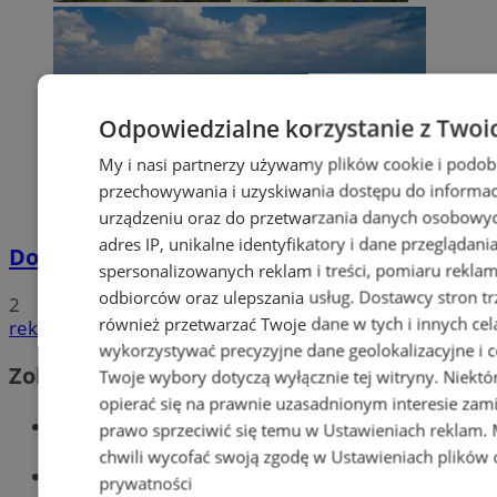
Odpowiedzialne korzystanie z Twoi
My i nasi partnerzy używamy plików cookie i podob
przechowywania i uzyskiwania dostępu do informac
urządzeniu oraz do przetwarzania danych osobowych
adres IP, unikalne identyfikatory i dane przeglądani
Dowody osobiste z odciskami palców
spersonalizowanych reklam i treści, pomiaru reklam i
odbiorców oraz ulepszania usług.
Dostawcy stron tr
2
również przetwarzać Twoje dane w tych i innych cel
reklama
wykorzystywać precyzyjne dane geolokalizacyjne i c
Zobacz również
Twoje wybory dotyczą wyłącznie tej witryny. Niekt
opierać się na prawnie uzasadnionym interesie zami
Wiadomości kryminalne w Tychach
prawo sprzeciwić się temu w
Ustawieniach reklam
.
chwili wycofać swoją zgodę w
Ustawieniach plików 
Wiadomości lokalne
prywatności