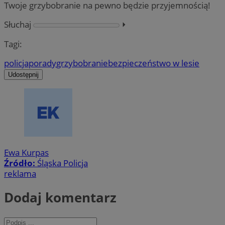
Twoje grzybobranie na pewno będzie przyjemnością!
Słuchaj
⏵︎
Tagi:
policja
porady
grzybobranie
bezpieczeństwo w lesie
Udostępnij
Ewa Kurpas
Źródło:
Śląska Policja
reklama
Dodaj komentarz