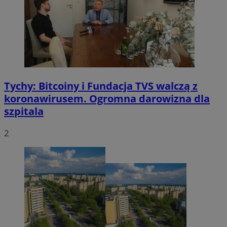
Tychy: Bitcoiny i Fundacja TVS walczą z
koronawirusem. Ogromna darowizna dla
szpitala
2