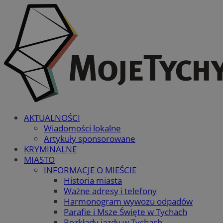
AKTUALNOŚCI
Wiadomości lokalne
Artykuły sponsorowane
KRYMINALNE
MIASTO
INFORMACJE O MIEŚCIE
Historia miasta
Ważne adresy i telefony
Harmonogram wywozu odpadów
Parafie i Msze Święte w Tychach
Rozkłady jazdy w Tychach