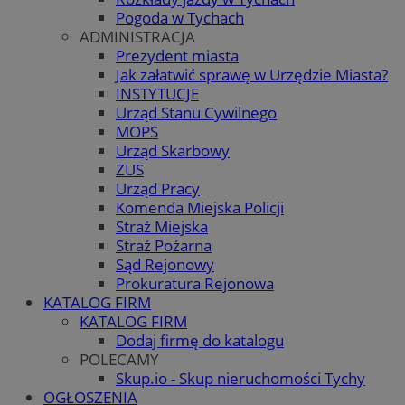
Pogoda w Tychach
ADMINISTRACJA
Prezydent miasta
Jak załatwić sprawę w Urzędzie Miasta?
INSTYTUCJE
Urząd Stanu Cywilnego
MOPS
Urząd Skarbowy
ZUS
Urząd Pracy
Komenda Miejska Policji
Straż Miejska
Straż Pożarna
Sąd Rejonowy
Prokuratura Rejonowa
KATALOG FIRM
KATALOG FIRM
Dodaj firmę do katalogu
POLECAMY
Skup.io - Skup nieruchomości Tychy
OGŁOSZENIA