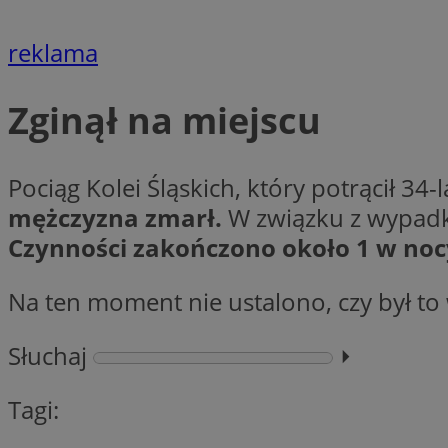
__gpi
test_cookie
reklama
YSC
_ga_MG4479S3YN
Zginął na miejscu
__Secure-
ustat_gid
ROLLOUT_TOKEN
Pociąg Kolei Śląskich, który potrącił 34
mężczyzna zmarł.
W związku z wypadki
__gads
_clsk
Czynności zakończono około 1 w noc
VISITOR_INFO1_LIV
Na ten moment nie ustalono, czy był t
_ga
Słuchaj
⏵︎
_fbp
Tagi:
_clck