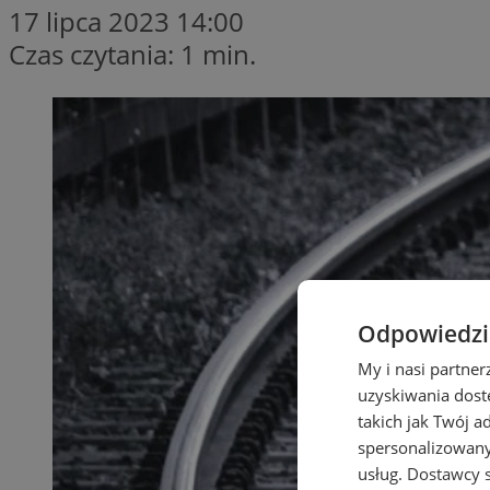
17 lipca 2023 14:00
Czas czytania: 1 min.
Odpowiedzia
My i nasi partne
uzyskiwania dost
takich jak Twój a
spersonalizowanyc
usług.
Dostawcy s