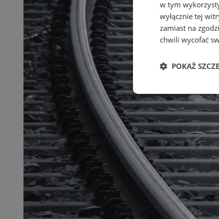
w tym wykorzysty
wyłącznie tej wi
zamiast na zgodz
chwili wycofać s
POKAŻ SZCZ
Niezbędne
Ni
Niezbędne pliki cook
zarządzanie kontem. 
Nazwa