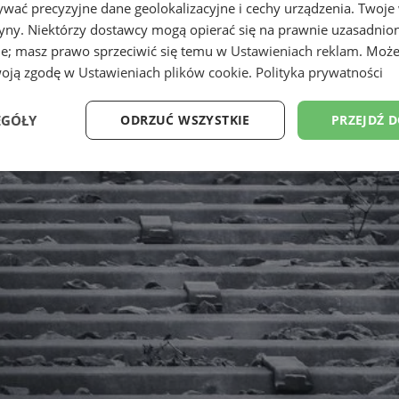
wać precyzyjne dane geolokalizacyjne i cechy urządzenia. Twoje
tryny. Niektórzy dostawcy mogą opierać się na prawnie uzasadnio
ie; masz prawo sprzeciwić się temu w
Ustawieniach reklam
. Może
woją zgodę w
Ustawieniach plików cookie
.
Polityka prywatności
EGÓŁY
ODRZUĆ WSZYSTKIE
PRZEJDŹ 
Wydajność
Targetowanie
Funkcjonalność
Ni
ezbędne
Wydajność
Targetowanie
Funkcjonalność
Niesklasyfikow
ie umożliwiają korzystanie z podstawowych funkcji strony internetowej, takich jak log
Bez niezbędnych plików cookie nie można prawidłowo korzystać ze strony internetowe
Provider
/
Okres
Opis
Domena
przechowywania