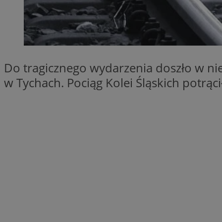
SessID
QeSessID
MvSessID
CookieScriptConse
Do tragicznego wydarzenia doszło w nied
w Tychach. Pociąg Kolei Śląskich potrąc
VISITOR_PRIVACY_
Nazwa
Nazwa
ustat_jn29ek10jrjhX
Nazwa
ustat_age3nve3hm
OAID
IDE
openstat_8svbs0xb
openstat_gid