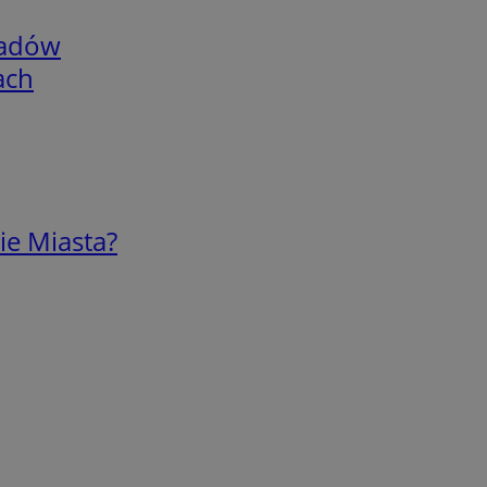
adów
ach
ie Miasta?