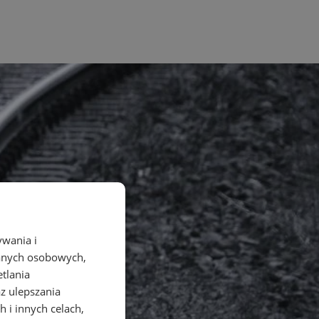
ywania i
danych osobowych,
etlania
az ulepszania
 i innych celach,