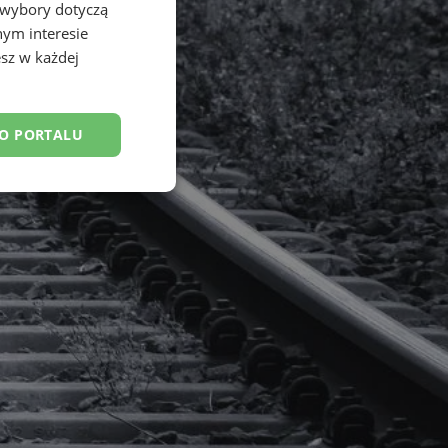
 wybory dotyczą
nym interesie
sz w każdej
DO PORTALU
esklasyfikowane
ane
owanie użytkownika i
j.